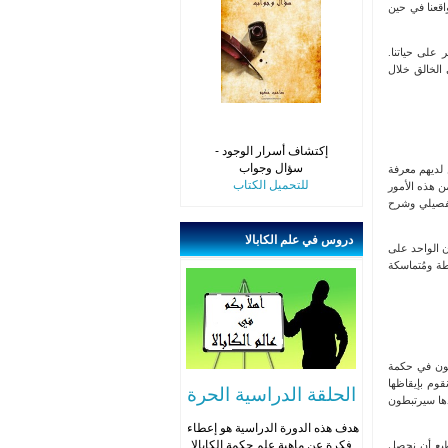
اقعنا في حين
 على حياتنا.
 الخالق خلال
إكتشاف أسرار الوجود -
سؤال وجواب
 لديهم معرفة
للتحميل الكتاب
ن هذه الأمور
وتفصيلي وشرح
دروس
في علم الكابالا
ون الواحد على
طة ومُتماسكة
حثون في حكمة
قوم بإيقاظها
الحلقة الدراسية الحرة
دها سيرتبطون
هدف هذه الدورة الدراسية هو إعطاء
تطيع أن نحصل
فكرة عن ماهية علم حكمة الكابالا