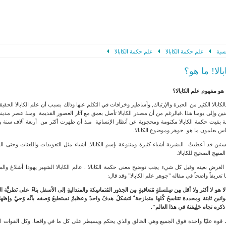
سية
علم حكمة الكابالا
علم حكمة الكابالا
الا! ما هو؟
و مفهوم علم الكابالا؟
كابالا الكثير من الحيرة والإرتباك, وأساطير وخرافات في التكلم عنها وذلك بسبب أن علم الكابالا الحقي
نين وإلى يومنا هذا .فبالرغم من أن مصدر الكابالا تأصل بعمق مع آثار العصور القديمة ومنذ عصر مدينة 
ة بقيت حكمة الكابالا مكتومة ومحجوبة عن أنظار الإنسانية منذ أن ظهرت أكثر من أربعة آلاف سنة و
ناس يعلمون ما هو جوهر وموضوع الكابالا.
سنين قد أعطيتْ البشرية أشياء كثيرة ومتنوعة بإسم الكابالا, أشياء مثل التعويذات واللعنات وحتى 
منهج الصحيح للكابالا.
لغرض بعينه وقبل كل شيء يجب توضيح معنى حكمة الكابالا . عالم الكابالا الشهير يهودا أشلاغ وا
 تعريفاً واضحاً في مقاله "جوهر علم الكابالا" وقد قال:
ا هو لا أكثر ولا أقل مِن سِلسلةٍ مُتعاقبةٍ
مِن الجذور المُتماسِكة والمتداليةِ إلى الأسفل بناءً على نَظريِّة
ال
ين ثابتة ومحددة تتناسجُ كُلها متمازجة ً
لتشكلُ هدفٌ واحدٌ وعظيمٌ نستطيعُ وَصفه بأنَّه وَحيُ وإظهار
كره تجاه خَلِيقتهُ في هذا العالم
".
قوة عليّا واحدة فوق الجميع وهي الخالق والذي يحكم ويسيطر على كل ما في واقعنا. وكل القوات ال