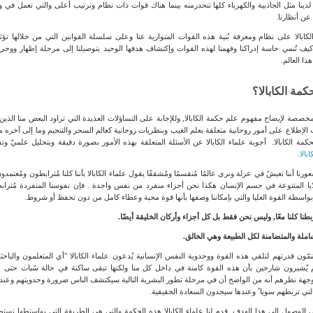
ينا مثل الجاذبية والكهرباء كلها تنحدرمنه بينما هناك قوات ذات نظام وترتيب أعلى والتي تعمل في و
عن أنظارنا.
كابالا على نظام ومعرفة بُنية هذه القوات المتوارية عنا وعلى سلسلة القوانين التي من خلالها تؤثر
ا كيف نُنمي حاسة إدراكنا وفهمنا لهذه القوات وإكتشاف هدفها الوحيد بتوصيلنا إلى مرحلة إظهار ووحي
هذا العالم.
مة الكابالا؟
مخصصة لإيضاح مفهوم علم حكمة الكابالا, وللإجابة على التساؤلات العديدة التي تراود البعض منا الذين
إطلاع على أمور روحانية متعلقة بعلم الغيب وبنظريات روحانية كعالم السحر والتنجيم وما إلى آخره م
بحكمة الكابالا. أجوبة علماء الكابالا عن الأسئلة المتعلقة بهذه الأمور بصورة دقيقة وبتحليل علميّ 
بالا
.
رنا أننا نعيشُ في عزلة ونرى عالمًا مُنقسمًا ومُشققًا يقول علماء الكابالا بأننا كلنا مُترابطون ومُعتمد
لايا المتنوعة في جسم الإنسان هكذا نحن أجزاء منفرد من نفس واحدة . فإن نفوسنا المنفردة مُتراب
واسطة القوة العليا والتي بإمكاننا وصفها بأنها قوة محبة وعطاء كامل من دون تحفظ أو شروط.
طنا كلنا معًا, وليس نحن فقط بل كل أجزاء وأركان الخليقة أيضًا
.
شاملة والمتضامنة لكل الطبيعة وهي الخالق
.
يُنمّون قدرتهم لتلقي هذه القوة ووحدوية النفس الإنسانية يُدعون علماء الكابالا "أي المتعلمون والبا
نهم يُشيرون شارحين بأن هذه القوة كامنة في داخل كل منا ولكنها تبقى ساكنة في حالة سُبات حتى ن
 وجهة نظرهم أنه من الواضح أن في مرحلة تطور البشرية التالية سيكتشف الناس ضرورة وحدويتهم وعن
 التي تربطهم سويا ً وعندها سيجدون السعادة الحقيقية.
 الوصول إلى هذا الهدف, قدم لنا علماء الكابالا هذه الحكمة والتي هي الطريقة التي بواستطها نس