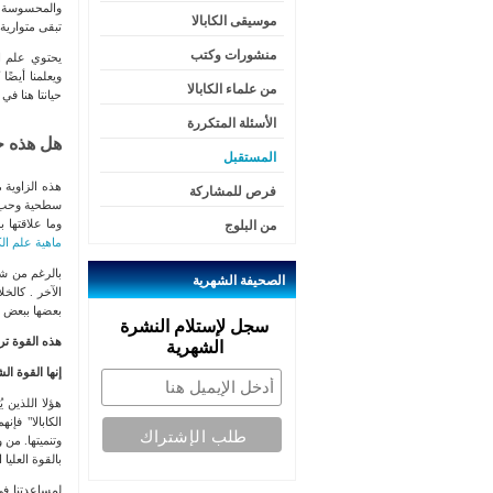
والمحسوسة لد
موسيقى الكابالا
تبقى متوارية 
منشورات وكتب
يحتوي علم ال
ويعلمنا أيضً
من علماء الكابالا
حيانتا هنا في 
الأسئلة المتكررة
هل هذه
حك
المستقبل
هذه الزاوية 
فرص للمشاركة
سطحية وحب ال
وما علاقتها 
من البلوج
ماهية علم الكا
بالرغم من شعو
الصحيفة
الشهرية
الآخر . كالخ
بعضها ببعض ب
سجل لإستلام النشرة
هذه القوة ترب
الشهرية
إنها القوة ال
هؤلا اللذين 
الكابالا" فإ
وتنميتها. من
بالقوة العليا
لمساعدتنا في