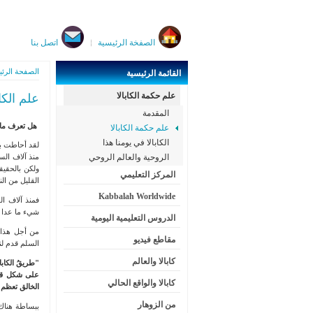
الصفخة الرئيسية
اتصل بنا
الصفحة الرئي
القائمة
الرئيسية
علم حكمة الكابالا
علم الكاب
المقدمة
هل تعرف ما ه
علم حكمة الكابالا
الكابالا في يومنا هذا
لقد أحاطت بال
الروحية والعالم الروحي
منذ آلاف الس
ولكن بالحقيق
المركز التعليمي
القليل من ال
Kabbalah Worldwide
فمنذ آلاف ال
شيء ما عدا ال
الدروس التعليمية اليومية
من أجل هذا ا
مقاطع فيديو
السلم قدم لنا
كابالا والعالم
"طريقُ الكابال
على شكل قوان
كابالا والواقع الحالي
الخالق تعظم ذ
من الزوهار
ببساطة هناك 