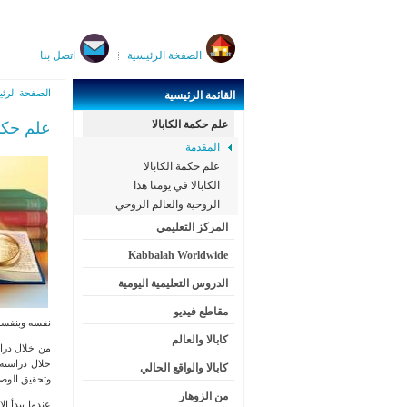
الصفخة الرئيسية
اتصل بنا
الصفحة الرئي
القائمة
الرئيسية
علم حكمة الكابالا
علم حكمة
المقدمة
علم حكمة الكابالا
الكابالا في يومنا هذا
الروحية والعالم الروحي
المركز التعليمي
Kabbalah Worldwide
الدروس التعليمية اليومية
مقاطع فيديو
نفسه وبنفسه. 
كابالا والعالم
من خلال دراس
خلال دراسته 
كابالا والواقع الحالي
وتحقيق الوصول
من الزوهار
عندما يبدأ ا