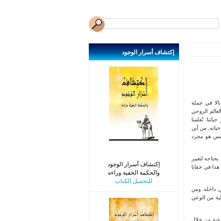
إكتشاف
أسرار الوجود
الا في جملة
لعالم الروحي
اتنا. تُعلمنا
حياته, من أين
ا ليس هو مجرد
يحتاجه لتغيير
إكتشاف أسرار الوجود
هذا في خفايا
والحكمة الخفية وراءه
للتحميل الكتاب
ي داخله. ومن
لية من الوعي
رغبة من خلال