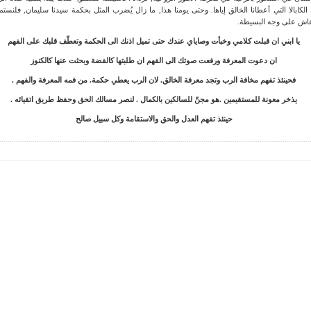
لكابالا التي أعطانا الخالق إياها. وحتى يومنا هذا, ما زال يُضرب المثل بحكمة سيدنا سليمان, فلنستمع
 عاش على وجه البسيطة.
يا ابني ان قبلت كلامي وخبأت وصاياي عندك حتى تميل اذنك الى الحكمة وتعطّف قلبك على الفهم
ان دعوت المعرفة ورفعت صوتك الى الفهم ان طلبتها كالفضة وبحثت عنها كالكنوز
فحينئذ تفهم مخافة الرب وتجد معرفة الخالق. لان الرب يعطي حكمة. من فمه المعرفة والفهم .
يذخر معونة للمستقيمين .هو مجنّ للسالكين بالكمال . لنصر مسالك الحق وحفظ طريق اتقيائه .
حينئذ تفهم العدل والحق والاستقامة وكل سبيل صالح