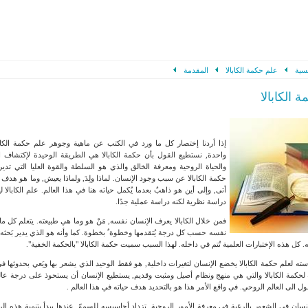
سية
علم حكمة الكابالا
المقدمة
 الكابالا
إذا أردنا إختصار كل ما ورد في الكتب عن ماهية وجوهر علم حكمة الكاب
واحدة, نستطيع القول بأن حكمة الكابالا هي الطريقة الوحيدة لإكتشاف ا
والحياة الروحية ومعرفة الخالق والذي هو السلطة والقوة العليا التي تدير حي
حكمة الكابالا عن سبب وجود الإنسان. لماذا ولِدَ, ولماذا يعيش, وما هو هدف 
أتى, وإلى أين هو ذاهبٌ بعدما يُكمل حياته هنا في هذا العالم. علم الكابال
دراسة نظرية لكنه دراسة عملية جدًا.
فمن خلال الكابالا يعرف الإنسان نفسه, مَنْ هو وما هي طبيعته. يتعلم كل ما 
نفسه حسب كل درجة يُتقدمها وخطوة ٌ بخطوة. كما وأنه هو الذي يدير بَحثه 
كل هذه الإختبارات العلمية تُتم في داخله. لهذا السبب سميت حكمة الكابالا "بالحكمة الخفية".
ته لعلم حكمة الكابالا يخضع الإنسان لتغيرات داخلية, هو فقط الوحيد الذي يشعر بها ويَعي بحدوثها ف
لحكمة الكابالا والتي هي منهج ونظام أصيل ومثبت وقديم, يستطيع الإنسان أن يستحوذ على درجة عا
 الى العالم الروحي. في واقع الأمر هذا هو بالتحديد هدف حياته في هذا العالم .
لإنسان في الشعور بالرغبة في معرفة الأمور الروحية, تزداد أحاسيسه للسموّ, عندها يبدأ بتنمية هذه ال