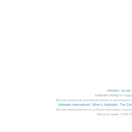
Начало
|
За нас
kabbalah.info/bg се под
Всички материали на kabbalah.info/bg са притежание 
Kabbalah International
|
What Is Kabbalah
|
The Zoh
Всички материали могат да бъдат използвани за разп
Авторско право ©1996-20