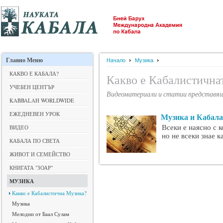
Главно
Меню
Начало
Музика
КАКВО Е КАБАЛА?
Какво е Кабалистична
УЧЕБЕН ЦЕНТЪР
Видеоматериали и статии представящ
KABBALAH WORLDWIDE
ЕЖЕДНЕВЕН УРОК
Музика и Кабал
Всеки е наясно с 
ВИДЕО
но не всеки знае 
КАБАЛА ПО СВЕТА
ЖИВОТ И СЕМЕЙСТВО
КНИГАТА "ЗОАР"
МУЗИКА
Какво е Кабалистична Музика?
Музика
Мелодии от Баал Сулам