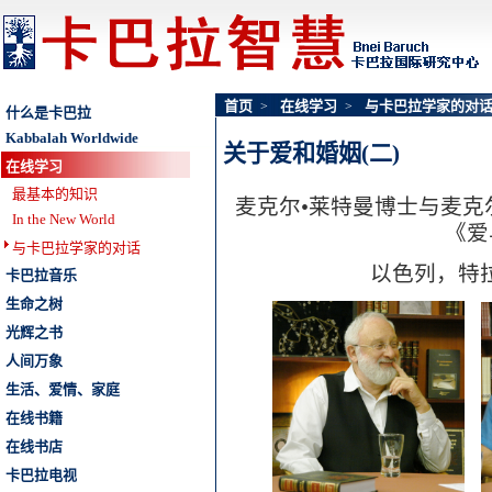
首页
在线学习
与卡巴拉学家的对
>
>
什么是卡巴拉
Kabbalah Worldwide
关于爱和婚姻(二)
在线学习
最基本的知识
麦克尔•莱特曼博士与麦克
In the New World
《爱
与卡巴拉学家的对话
以色列，特拉维
卡巴拉音乐
生命之树
光辉之书
人间万象
生活、爱情、家庭
在线书籍
在线书店
卡巴拉电视