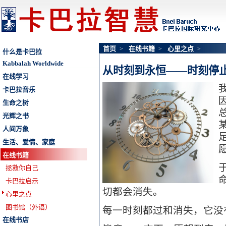
首页
在线书籍
心里之点
>
>
>
什么是卡巴拉
Kabbalah Worldwide
从时刻到永恒——时刻停
在线学习
卡巴拉音乐
生命之树
光辉之书
人间万象
生活、爱情、家庭
在线书籍
拯救你自己
卡巴拉启示
切都会消失。
心里之点
图书馆（外语）
每一时刻都过和消失，它没
在线书店