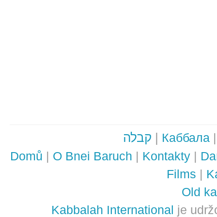
קבלה
|
Каббала
Domů
|
O Bnei Baruch
|
Kontakty
|
Da
Films
|
K
Old ka
Kabbalah International
je udrž