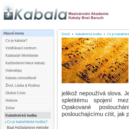
Hlavní
menu
Domů
Kabalistická hudba
Co je kabalisti
Co je kabala?
Vzdělávací centrum
Kabbalah Worldwide
Každodenní lekce kabaly
Videoklipy
Kabala celosvětově
Život, Láska & Rodina
jelikož nepoužívá slova. Je
Global Crisis
spletitému spojení me
Historie
Opakované poslouchán
Zohar
poslouchajícímu cítit, jak
Kabalistická hudba
Co je kabalistická hudba?
Baal HaSulamovy melodie