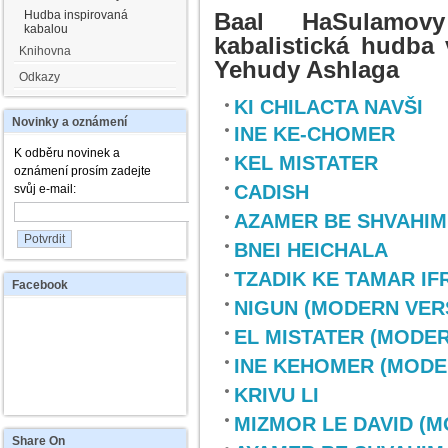
Hudba inspirovaná
Baal HaSulamovy
kabalou
kabalistická hudba v
Knihovna
Yehudy Ashlaga
Odkazy
KI CHILACTA NAVŠI
Novinky
a oznámení
INE KE-CHOMER
K odběru novinek a
KEL MISTATER
oznámení prosím zadejte
CADISH
svůj e-mail:
AZAMER BE SHVAHIM
BNEI HEICHALA
TZADIK KE TAMAR I
Facebook
NIGUN (MODERN VER
EL MISTATER (MODE
INE KEHOMER (MODE
KRIVU LI
MIZMOR LE DAVID (
Share
On