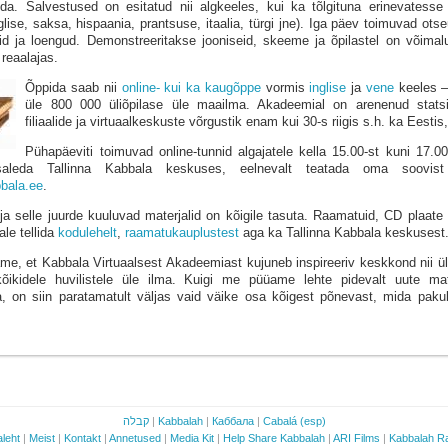
dida. Salvestused on esitatud nii algkeeles, kui ka tõlgituna erinevatesse
glise, saksa, hispaania, prantsuse, itaalia, türgi jne). Iga päev toimuvad ot
id ja loengud. Demonstreeritakse jooniseid, skeeme ja õpilastel on võimal
reaalajas.
Õppida saab nii
online- kui ka kaugõppe
vormis
inglise
ja
vene
keeles –
üle 800 000 üliõpilase üle maailma. Akadeemial on arenenud statsi
filiaalide ja virtuaalkeskuste võrgustik enam kui 30-s riigis s.h. ka Eestis
Pühapäeviti toimuvad online-tunnid algajatele kella 15.00-st kuni 17.00-
aleda Tallinna Kabbala keskuses, eelnevalt teatada oma soovist 
bala.ee
.
ja selle juurde kuuluvad materjalid on kõigile tasuta. Raamatuid, CD plaate
le tellida
kodulehelt
,
raamatukauplustest
aga ka Tallinna Kabbala keskusest
e, et Kabbala Virtuaalsest Akadeemiast kujuneb inspireeriv keskkond nii üli
õikidele huvilistele üle ilma. Kuigi me püüame lehte pidevalt uute mat
a, on siin paratamatult väljas vaid väike osa kõigest põnevast, mida pak
קבלה
|
Kabbalah
|
Каббала
|
Cabalá (esp)
leht
|
Meist
|
Kontakt
|
Annetused
|
Media Kit
|
Help Share Kabbalah
|
ARI Films
|
Kabbalah R