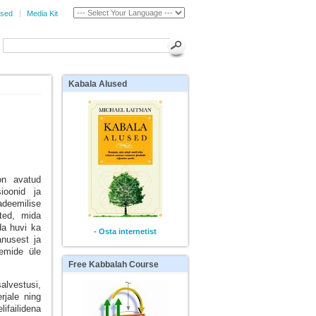
used
Media Kit
Kabala
Alused
on avatud
ioonid ja
deemilise
ted, mida
da huvi ka
- Osta internetist
anusest ja
emide üle
Free
Kabbalah Course
alvestusi,
rjale ning
ifailidena