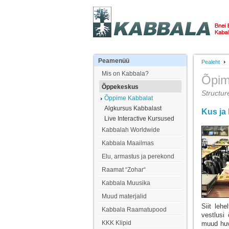
Peamenüü
Pealeht
Mis on Kabbala?
Õpim
Õppekeskus
Structur
Õppime Kabbalat
Algkursus Kabbalast
Kus ja
Live Interactive Kursused
Kabbalah Worldwide
Kabbala Maailmas
Elu, armastus ja perekond
Raamat “Zohar“
Kabbala Muusika
Muud materjalid
Siit leh
Kabbala Raamatupood
vestlusi
KKK Klipid
muud huvi