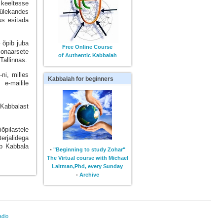
 keeltesse
seülekandes
us esitada
 õpib juba
Free Online Course
onaarsete
of Authentic Kabbalah
,Tallinnas.
ni, milles
Kabbalah
for beginners
e-mailile
 Kabbalast
.
õpilastele
erjalidega
ub Kabbala
-
"Beginning to study Zohar"
The Virtual course with Michael
Laitman,Phd, every Sunday
-
Archive
adio