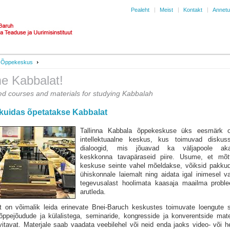
Pealeht
Meist
Kontakt
Annet
Õppekeskus
e Kabbalat!
ed courses and materials for studying Kabbalah
 kuidas õpetatakse Kabbalat
Tallinna Kabbala õppekeskuse üks eesmärk 
intellektuaalne keskus, kus toimuvad diskuss
dialoogid, mis jõuavad ka väljapoole aka
keskkonna tavapäraseid piire. Usume, et mõt
keskuse seinte vahel mõeldakse, võiksid pakku
ühiskonnale laiemalt ning aidata igal inimesel v
tegevusalast hoolimata kaasaja maailma proble
arutleda.
elt on võimalik leida erinevate Bnei-Baruch keskustes toimuvate loengute s
 õppejõudude ja külalistega, seminaride, kongresside ja konverentside mate
tavat. Materjale saab vaadata veebilehel või neid enda jaoks video- või hel