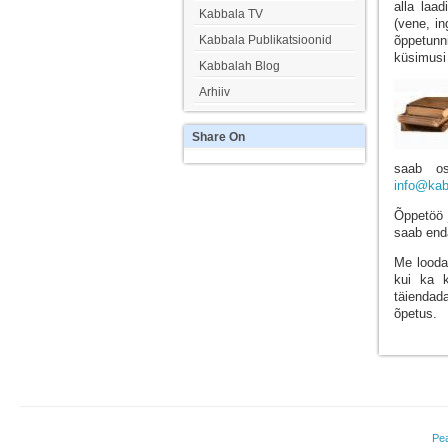
alla laa
Kabbala TV
(vene, in
Kabbala Publikatsioonid
õppetunn
küsimusi 
Kabbalah Blog
Arhiiv
Share
On
saab os
info@kab
Õppetöö 
saab enda
Me loodam
kui ka k
täiendad
õpetus.
Pea