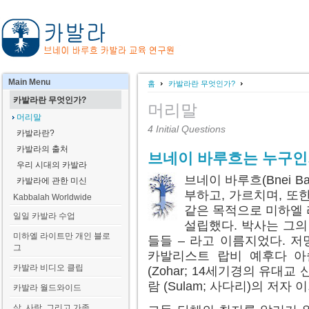
Main
Menu
홈
카발라란 무엇인가?
카발라란 무엇인가?
머리말
머리말
4 Initial Questions
카발라란?
카발라의 출처
브네이 바루흐는 누구인
우리 시대의 카발라
브네이 바루흐(Bnei 
카발라에 관한 미신
부하고, 가르치며, 또
Kabbalah Worldwide
같은 목적으로 미하엘 
일일 카발라 수업
설립했다. 박사는 그의
미하엘 라이트만 개인 블로
들들 – 라고 이름지었다. 
그
카발리스트 랍비 예후다 아
카발라 비디오 클립
(Zohar; 14세기경의 유대
람 (Sulam; 사다리)의 저자 
카발라 월드와이드
삶, 사랑, 그리고 가족