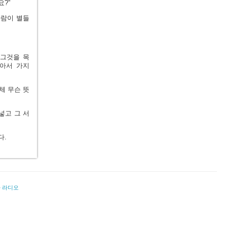
?”
사람이 별들
 그것을 목
뽑아서 가지
체 무슨 뜻
넣고 그 서
다.
라 라디오