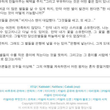
유하게 만들어주는 혜택을 주지.”
“그리고 부유하다는 것은 어떤 좋은 점이 있나요
여금 더 많은 별들을 살 수 있게 하지, 만약 어떤 별이 발견이 된다면.”
“한 
다는 것이 어떻게 가능합니까?”
것들을 관리해.” 비지니스 맨이 대답했다. “그것들을 세고, 또 세고…”
는 여전히 만족하지 않았다. “ 만약 내가 비단 스카프를 소유한다면, 나는
 수 있고지니고 다닐 수도 있어요. 만약 내가 꽃을 소유한다면, 그 꽃을 
 있겠지요. 그렇지만 당신은별들을 하늘에서 딸 수도 없잖아요…”
못하지. 그래도 그 별들을 은행에 넣을 수는 있어.”
“은행에 넣는다니, 그게 도대
 별들의 수를 작은 종이에 적는다는 것을 뜻하지. 그리고는 그 종이를 서랍에 
로 잠그는거야.”
어른들은 모두들 이상해.” 그의 여행을 계속하면서 어린 왕자는 혼자 중얼거렸
קבלה
|
Kabbalah
|
Каббала
|
Cabalá (esp)
네이 바루흐에 관하여
|
연락처
|
기부
|
미디어킷
|
카발라 공유에 참여하기
|
아리영화
|
|카발
카발라 인터네셔널
카발라란 무엇인가
|
조하르
|
카발라 티브이
|
카발라 신문
|
카발라 블로그
|
카발라 서적
Copyright ©1996-2013. Bnei Baruch. All rights reserved.
이 사이트의 모든 자료는 세상을 교정하고 삶의 질을 향상시킬