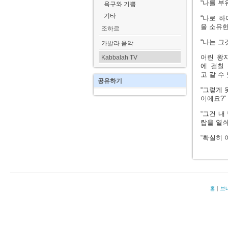
“나를 부
욕구와 기쁨
기타
“나로 하
을 소유한
조하르
“나는 그
카발라 음악
어린 왕자
Kabbalah TV
에 걸칠
고 갈 수
공유하기
“그렇게 
이에요?”
“그건 내
랍을 열쇠
“확실히 
홈
|
브