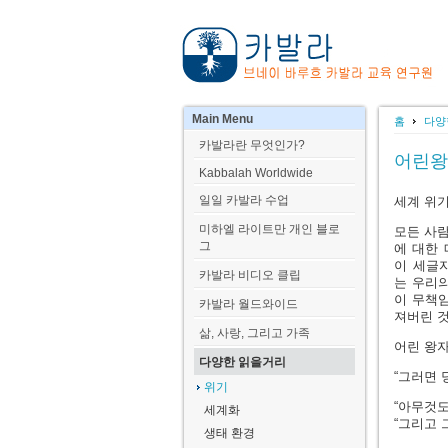
Main
Menu
홈
다양
카발라란 무엇인가?
어린왕
Kabbalah Worldwide
일일 카발라 수업
세계 위기
미하엘 라이트만 개인 블로
모든 사람
그
에 대한 
이 세글자
카발라 비디오 클립
는 우리의
이 무책임
카발라 월드와이드
져버린 것
삶, 사랑, 그리고 가족
어린 왕자
다양한 읽을거리
“그러면 
위기
“아무것도
세계화
“그리고 
생태 환경