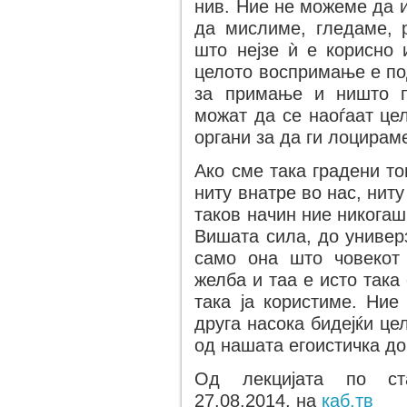
нив. Ние не можеме да и
да мислиме, гледаме, 
што нејзе ѝ е корисно
целото воспримање е по
за примање и ништо п
можат да се наоѓаат це
органи за да ги лоцирам
Ако сме така градени т
ниту внатре во нас, ниту
таков начин ние никогаш
Вишата сила, до универ
само она што човекот 
желба и таа е исто така 
така ја користиме. Ние
друга насока бидејќи це
од нашата егоистичка до
Од лекцијата по ста
27.08.2014, на
каб.тв