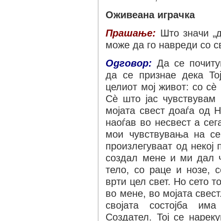
Оживеана играчка
Прашање:
Што значи „д
може да го навреди со с
Одговор:
Да се почиту
да се признае дека То
целиот мој живот: со сѐ
Сѐ што јас чувствувам 
мојата свест доаѓа од Н
наоѓав во несвест а сег
мои чувствувања на се
произлегуваат од некој 
создал мене и ми дал ч
тело, со раце и нозе, 
врти цел свет. Но сето т
во мене, во мојата свест.
својата состојба им
Создател. Тој се нарек