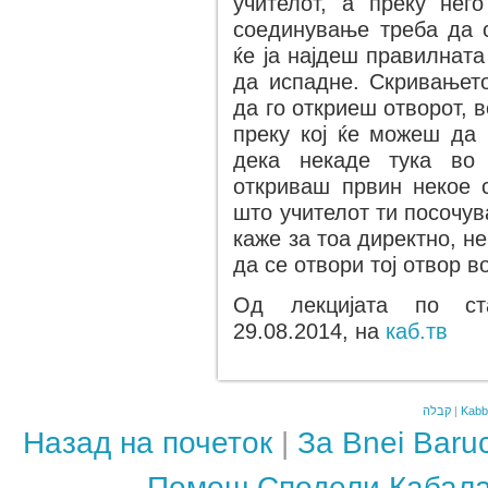
учителот, а преку нег
соединување треба да с
ќе ја најдеш правилнат
да испадне. Скривањето
да го откриеш отворот, 
преку кој ќе можеш да
дека некаде тука во 
откриваш првин некое 
што учителот ти посочува
каже за тоа директно, не
да се отвори тој отвор в
Од лекцијата по ста
29.08.2014, на
каб.тв
קבלה
|
Kabb
Назад на почеток
|
За Bnei Baru
Помош Сподели Кабал