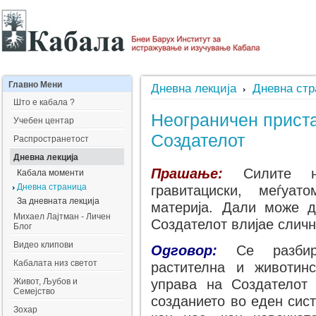
Главно
Мени
Дневна лекција
Дневна ст
Што е кабала ?
Неограничен приста
Учебен центар
Создателот
Распространетост
Дневна лекција
Прашање:
Силите на 
Кабала моменти
Дневна страница
гравитациски, меѓуат
За дневната лекција
материја. Дали може 
Mихаел Лајтман - Личен
Создателот влијае сличн
Блог
Видео клипови
Одговор:
Се разби
Кабалата низ светот
растителна и животин
Живот, Љубов и
управа на Создателот 
Семејство
созданието во еден сис
Зохар