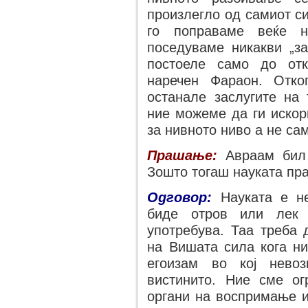
произлегло од самиот с
го поправаме веќе 
поседуваме никакви „за
постоеле само до отк
наречен Фараон. Отко
останале заслугите на 
ние можеме да ги искор
за нивното ниво а не са
Прашање:
Авраам бил н
Зошто тогаш науката пр
Одговор:
Науката е не
биде отров или лек 
употребува. Таа треба 
на Вишата сила кога ни
егоизам во кој нево
вистинито. Ние сме ог
органи на воспримање и