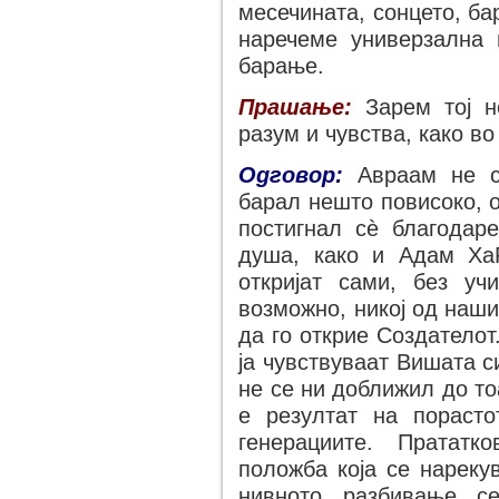
месечината, сонцето, бар
наречеме универзална
барање.
Прашање:
Зарем тој не
разум и чувства, како во
Одговор:
Авраам не се
барал нешто повисоко, о
постигнал сѐ благодаре
душа, како и Адам Ха
откријат сами, без уч
возможно, никој од наш
да го открие Создателот
ја чувствуваат Вишата с
не се ни доближил до то
е резултат на пораст
генерациите. Прататк
положба која се нарекув
нивното разбивање с