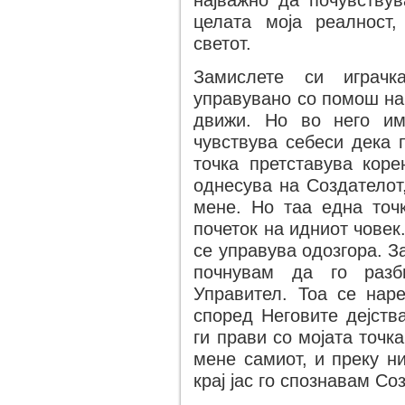
најважно да почувствув
целата моја реалност,
светот.
Замислете си играч
управувано со помош на 
движи. Но во него им
чувствува себеси дека 
точка претставува коре
однесува на Создателот
мене. Но таа една точк
почеток на идниот човек
се управува одозгора. За
почнувам да го разб
Управител. Тоа се наре
според Неговите дејства
ги прави со мојата точка
мене самиот, и преку н
крај јас го спознавам Со