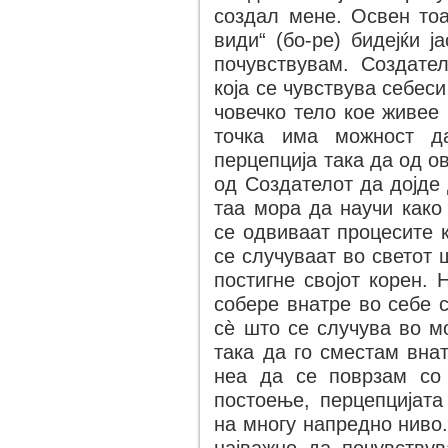
создал мене. Освен тоа
види“ (бо-ре) бидејќи 
почувствувам. Создател
која се чувствува себес
човечко тело кое живее 
точка има можност да
перцепција така да од о
од Создателот да дојде 
таа мора да научи како
се одвиваат процесите 
се случуваат во светот 
постигне својот корен.
собере внатре во себе 
сѐ што се случува во м
така да го сместам вна
неа да се поврзам со 
постоење, перцепцијата
на многу напредно ниво.