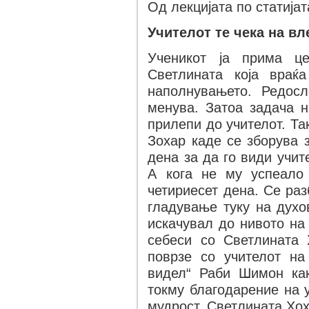
Од лекцијата по статија
Учителот те чека на вл
Ученикот ја прима це
Светлината која враќ
наполнувањето. Редос
менува. Затоа задача н
прилепи до учителот. Та
Зохар каде се зборува з
дена за да го види учит
А кога не му успеало
четириесет дена. Се ра
гладување туку на духо
искачувал до нивото на
себеси со Светлината
поврзе со учителот на
видел“ Раби Шимон как
токму благодарение на 
мудрост, Светлината Хох