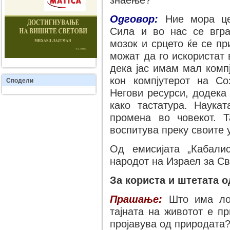
знаење?
Одговор:
Ние мора це
Сила и во нас се вгра
мозок и срцето ќе се п
можат да го искористат 
дека јас имам мал компј
кон компјутерот на Со
Сподели
Негови ресурси, додека 
како тастатура. Наука
промена во човекот. Т
воспитува преку своите 
Од емисијата „Кабали
народот на Израел за Св
За користа и штетата 
Прашање:
Што има лош
тајната на животот е п
пројавува од природата