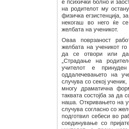
е психички болно и заос
на родителот му остану
физичка егзистенција, з
некогаш во него ќе се
желбата на ученикот.
Оваа поврзаност рабо
желбата на ученикот го
да се отвори или да
„Страдање на родитело
учителот е принуде
оддалечевањето на уч
случува со секој ученик,
многу драматична фор
таквата состојба за да 
наша. Откривањето на уч
случува согласно со желб
подготвил себеси во ра
соединување со пријат