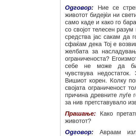
Одговор:
Ние се стрем
животот бидејќи ни све
само каде и како го бар
со својот телесен разум 
средства јас сакам да 
сфаќам дека Тој е возв
желбата за насладувањ
ограниченоста? Егоизмо
себе не може да бид
чувствува недостаток.
Вишиот корен. Колку пов
својата ограниченост т
причина древните луѓе г
за нив претставувало из
Прашање:
Како претат
животот?
Одговор:
Авраам изл