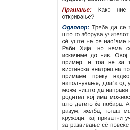
Прашање:
Како ние м
откривање?
Одговор:
Треба да се 
што го зборува учителот.
сѐ уште не се наоѓаме 
Раби Хија, но нема с
искачиме до нив. Овој 
пример, и тоа не за 
вистинска внатрешна по
примаме преку надво
наполнување, доаѓа од у
може ништо да направи з
родител кој има можнос
што детето ќе побара. А
разум, желба, тогаш м
кружоци, кај приватни у
за развивање сѐ повеќе