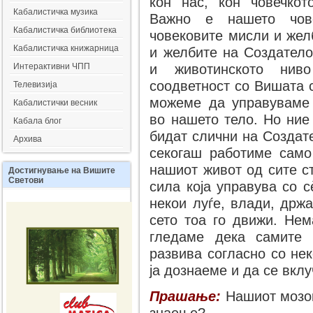
кон нас, кон човечкот
Кабалистичка музика
Важно е нашето чове
Кабалистичка библиотека
човековите мисли и жел
Кабалистичка книжарница
и желбите на Создатело
Интерактивни ЧПП
и животинското ниво
соодветност со Вишата 
Телевизија
можеме да управуваме 
Кабалистички весник
во нашето тело. Но ние
Кабала блог
бидат слични на Создате
Архива
секогаш работиме само
нашиот живот од сите с
Достигнување
на Вишите
Светови
сила која управува со с
некои луѓе, влади, држа
сето тоа го движи. Не
гледаме дека самите 
развива согласно со не
ја дознаеме и да се вклу
Прашање:
Нашиот мозок