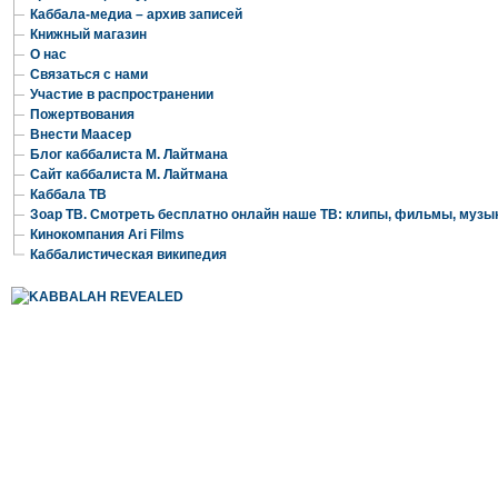
Каббала-медиа – архив записей
Книжный магазин
О нас
Связаться с нами
Участие в распространении
Пожертвования
Внести Маасер
Блог каббалиста М. Лайтмана
Сайт каббалиста М. Лайтмана
Каббала ТВ
Зоар ТВ. Смотреть бесплатно онлайн наше ТВ: клипы, фильмы, музы
Кинокомпания Ari Films
Каббалистическая википедия