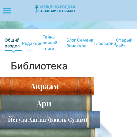
Тайны
Общий
Блог Семена
Старый
вечной
Редакция
Глоссарий
раздел
Винокура
сайт
книги
Библиотека
Авраам
Aри
Йегуда Ашлаг (Бааль Сулам)