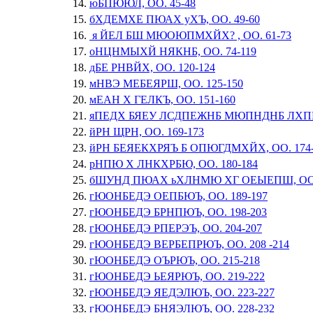
юБПЮЮЛ, ОО. 45-48
бХДЕМХЕ ПЮАХ уХЪ, ОО. 49-60
я ЙЕЛ БШ МЮОЮПМХЙХ? , ОО. 61-73
оНЦНМЫХЙ НЯКНБ, ОО. 74-119
дБЕ РНВЙХ, ОО. 120-124
мНВЭ МЕБЕЯРШ, ОО. 125-150
мЕАН Х ГЕЛКЪ, ОО. 151-160
яПЕДХ БЯЕУ ЛСДПЕЖНБ МЮПНДНБ ЛХПЮ 
йРН ЩРН, ОО. 169-173
йРН БЕЯЕКХРЯЪ Б ОПЮГДМХЙХ, ОО. 174-
рНПЮ Х ЛНКХРБЮ, ОО. 180-184
бШУНД ПЮАХ ьХЛНМЮ ХГ ОЕЫЕПШ, ОО. 
гЮОНБЕДЭ ОЕПБЮЪ, ОО. 189-197
гЮОНБЕДЭ БРНПЮЪ, ОО. 198-203
гЮОНБЕДЭ РПЕРЭЪ, ОО. 204-207
гЮОНБЕДЭ ВЕРБЕПРЮЪ, ОО. 208 -214
гЮОНБЕДЭ ОЪРЮЪ, ОО. 215-218
гЮОНБЕДЭ ЬЕЯРЮЪ, ОО. 219-222
гЮОНБЕДЭ ЯЕДЭЛЮЪ, ОО. 223-227
гЮОНБЕДЭ БНЯЭЛЮЪ, ОО. 228-232