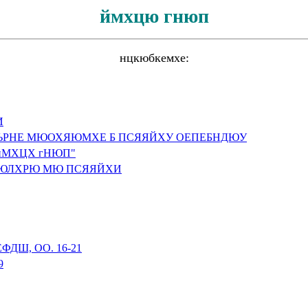
ймхцю гнюп
нцкюбкемхе
:
И
ЪРНЕ МЮОХЯЮМХЕ
Б ПСЯЯЙХУ ОЕПЕБНДЮУ
йМХЦХ гНЮП"
ПЮЛХРЮ МЮ ПСЯЯЙХИ
ДШ, ОО. 16-21
9