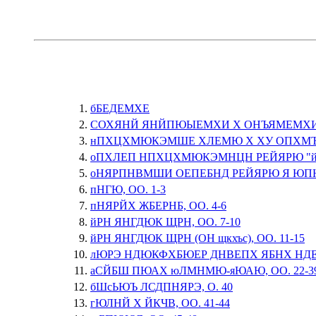
бБЕДЕМХЕ
CОХЯНЙ ЯНЙПЮЫЕМХИ Х ОНЪЯМЕМХ
нПХЦХМЮКЭМШЕ ХЛЕМЮ Х ХУ ОПХМ
оПХЛЕП НПХЦХМЮКЭМНЦН РЕЙЯРЮ "
оНЯРПНВМШИ ОЕПЕБНД РЕЙЯРЮ Я Ю
пНГЮ, ОО. 1-3
пНЯРЙХ ЖБЕРНБ, ОО. 4-6
йРН ЯНГДЮК ЩРН, ОО. 7-10
йРН ЯНГДЮК ЩРН (ОН щкхъс), ОО. 11-15
лЮРЭ НДЮКФХБЮЕР ДНВЕПХ ЯБНХ НДЕФ
аСЙБШ ПЮАХ юЛМНМЮ-яЮАЮ, ОО. 22-3
бШcЬЮЪ ЛСДПНЯРЭ, О. 40
гЮЛНЙ Х ЙКЧВ, ОО. 41-44