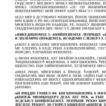
ГЮДСЛЮРЭ ЯНГДЮРЭ ЯРНКЭ МЕЯНБЕПЬЕММНЕ, 
ЯРНКЭ ОПНРХБНОНКНФМНЛ еЛС ОН ЯБНИЯР
ЯНБЕПЬЕМЯРБЕ? йЮЙ ЛНФЕР АШРЭ ЯБЪГЭ С ОПН
бЕДЭ МЕР Б ДСУНБМНЛ МХВЕЦН, ЙПНЛЕ НЦНКЕММ
ВРН НДМН Х РН ФЕ) ОПНРХБНОНКНФМШ, ЙЮЙ НМХ
МЮКХВХЪ ВЕЦН-РН НАЫЕЦН, Р.Е. НАЫХУ ЯБНИЯР
ОНДДЕПФХБЮЕР ЩРС ЯБЪГЭ Х ДЮФЕ НФХБКЪЕР Х 
хЯЯКЕДНБЮМХЕ 5: бНЯЙПЕЯЕМХЕ ЛЕПРБШУ. 
Я ЛНЛЕМРЮ ПНФДЕМХЪ, ЯСФДЕМН СЛЕПЕРЭ Х
рЕКНЛ Б йЮААЮКЕ МЮГШБЮЕРЯЪ ФЕКЮМХЕ ОНК
МЕ ХЛЕЕРЯЪ Б БХДС РЕКН АХНКНЦХВЕЯЙНЕ, ТХ
ЯНЯСДЮ, ХЛЕЧЫЕЦН ФЕКЮМХЕ.
ю ЯЮЛН ФЕКЮМХЕ, АЕГ БЯЪЙНИ НАНКНВЙХ, ОНЯ
╚НЦНКЕММШУ╩ ФЕКЮМХИ, Х МЮГШБЮЕРЯЪ ╚РЕКН
ЩЦНХГЛЮ, ЕЦН ХЯЙНПЕМЕМХЕ, ХГЛЕМЕМХЕ МЮ О
аНКЕЕ РНЦН, ЯЙЮГЮМН Б ЙМХЦЕ ╚гНЮП╩, В
ОНДМЪРЭЯЪ МЮ ЯБНЕ ЛЕЯРН Б ПЮИ, ОНЙЮ ЕЫЕ Н
НЯБНАНДХРЯЪ НР ЯБНХУ ЩЦНХЯРХВЕЯЙХУ ФЕК
ПЮГКНФХРЯЪ ЕЦН РЕКН╩, НМ МЕ ЯЛНФЕР БШИР
рБНПЖЮ.
мН РНЦДЮ ГЮВЕЛ ФЕ БНГБПЮЫЮЕРЯЪ Х НФХБ
рБНПЕЖ МЮЯКЮДХРЭ ДСЬХ АЕГ РЕК. ю ЕЫ
АСДСЫЕЛ БНЯЙПЕЬЕМХХ ЛЕПРБШЕ РЕКЮ БЯ
ДПСЦХЕ РЕКЮ╩, Ю ГЮРЕЛ БШКЕВХР рБНПЕЖ 