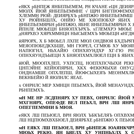
еЯКХ рБНПЕЖ ЯНБЕПЬЕМЕМ, РН КЧАНЕ еЦН ДЕИ
МЮЛХ ЙЮЙ ЯНБЕПЬЕММНЕ √ ЩРН БНГПЮФЕМХЕ
ХЛЕММН РЮЙ: ДЕИЯРБХЪ рБНПЖЮ ЯНБЕПЬЕММШ Б
ХУ РЮЙНБШЛХ, ОНЙЮ МЕ ХЯОПЮБХР ЯБНХ 
ЯНБЕПЬЕМЯРБН рБНПЖЮ, ЯБНЕ ЯНБЕПЬЕМЯРБН Х 
ЙПНЛЕ МЮЬЕЦН БНЯОПХЪРХЪ. хГЛЕМХРЭ МЮЬЕ
дНЯРХВЭ ХЯРХММНЦН НЫСЫЕМХЪ МЮЬЕЦН яНГДЮ
йЯРЮРХ, Х Б МЮЬЕЛ ЛХПЕ МЮЛ ОНДВЮЯ БХДЪРЯ
МЕЯОПЮБЕДКХБШЕ, МН ГЮРЕЛ, СГМЮБ ХУ МЮЯР
НАПЮГНЛ, НЬХАЙЮ ОПНХЯУНДХР ХГ-ГЮ Р
ОПНХЯУНДЪЫЕЦН Х БНЯОПХМХЛЮЕЛ ЕЦН Б ЯБНХ
йЮЙ, МЮОПХЛЕП, УХПСПЦ, НОЕПХПСЧЫХИ РЕК
ЦНПЭЙНЕ КЕЙЮПЯРБН, ХКХ ФЕКЮЧЫХИ ОНУС
ОНДНАМШЕ ОПХЛЕПШ, ЙЮФСЫХЕЯЪ МЕОНМХЛЮ
ВЕКНБЕЙЮ Й ЯЮЛНЛС ЯЕАЕ.
х ОНРНЛС МЕР ХМНЦН ПЕЬЕМХЪ, ЙЮЙ МЕНАУНД
РБНПЕМХЪ.
мН МЕ НР ЛСДПНЯРХ ХУ ПЕВХ, ОНРНЛС ЙЮЙ
МХГНЯРХ, ОПЕФДЕ ВЕЛ ПЕЬХЛ, ВРН ЛШ ЯН
ОПЕГПЕММНИ Б МЮЯ.
еЯКХ ЛШ ПЕЬЮЕЛ, ВРН ЯЮЛХ ЪБКЪЕЛЯЪ ОПХВХМ
ЛШ НЦПЮМХВХБЮЕЛ ДЕИЯРБХЕ рБНПЖЮ Х ПЕЬЮЕЛ,
мН ЕЯКХ ЛШ ПЕЬЮЕЛ, ВРН рБНПЕЖ ЮАЯНКЧ
МЮЬХ РЕКЮ, ЯН БЯЕЛХ ХУ УНПНЬХЛХ Х О