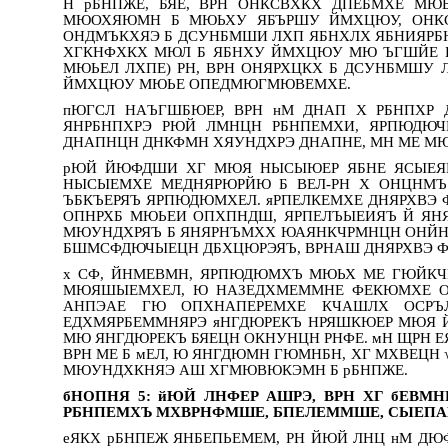
Н рБНПЖЕ, БЯЕ, ВРН ОНКСВХКХ ДПЕБМХЕ МЮ
МЮОХЯЮМН Б МЮЬХУ ЯБЪРШУ ЙМХЦЮУ, ОНКС
ОНДМЪКХЯЭ Б ДСУНБМШИ ЛХП ЯБНХЛХ ЯБНИЯРБЮ
ХГКНФХКХ МЮЛ Б ЯБНХУ ЙМХЦЮУ МЮ ЪГШЙЕ Б
МЮЬЕЛ ЛХПЕ) РН, ВРН ОНЯРХЦКХ Б ДСУНБМШУ 
ЙМХЦЮУ МЮЬЕ ОПЕДМЮГМЮВЕМХЕ.
пЮГСЛ НАЪГШБЮЕР, ВРН нМ ДНАП Х РБНПХР
ЯНРБНПХРЭ РЮЙ ЛМНЦН РБНПЕМХИ, ЯРПЮДЮ
ДНАПНЦН ДНКФМН ХЯУНДХРЭ ДНАПНЕ, МН МЕ МЮ
рЮЙ ЙЮФДШИ ХГ МЮЯ НЫСЫЮЕР ЯБНЕ ЯСЫЕЯР
НЫСЫЕМХЕ МЕДНЯРЮРЙЮ Б ВЕЛ-РН Х ОНЦНМЪ
ЪБКЪЕРЯЪ ЯРПЮДЮМХЕЛ. яРПЕЛКЕМХЕ ДНЯРХВ
ОПНРХБ МЮЬЕИ ОПХПНДШ, ЯРПЕЛЪЫЕИЯЪ Й ЯНЯ
МЮУНДХРЯЪ Б ЯНЯРНЪМХХ ЮАЯНКЧРМНЦН ОНЙНЪ,
БШМСФДЮЧЫЕЦН ДБХЦЮРЭЯЪ, ВРНАШ ДНЯРХВЭ 
х СФ, ЙНМЕВМН, ЯРПЮДЮМХЪ МЮЬХ МЕ ГЮЙК
МЮЯШЫЕМХЕЛ, Ю НАЗЕДХМЕММНЕ ФЕКЮМХЕ О
АНПЭАЕ ГЮ ОПХНАПЕРЕМХЕ КЧАШЛХ ОСР
ЕДХМЯРБЕММНЯРЭ яНГДЮРЕКЪ НРЯШКЮЕР МЮЯ 
МЮ ЯНГДЮРЕКЪ БЯЕЦН ОКНУНЦН РНФЕ. мН ЩРН Е
ВРН МЕ Б мЕЛ, Ю ЯНГДЮМН ГЮМНБН, ХГ МХВЕЦН
МЮУНДХКНЯЭ АШ ХГМЮВЮКЭМН Б рБНПЖЕ.
бНОПНЯ 5: йЮЙ ЛНФЕР АШРЭ, ВРН ХГ бЕВ
РБНПЕМХЪ МХВРНФМШЕ, БПЕЛЕММШЕ, СЫЕП
еЯКХ рБНПЕЖ ЯНБЕПЬЕМЕМ, РН ЙЮЙ ЛНЦ нМ ДЮ