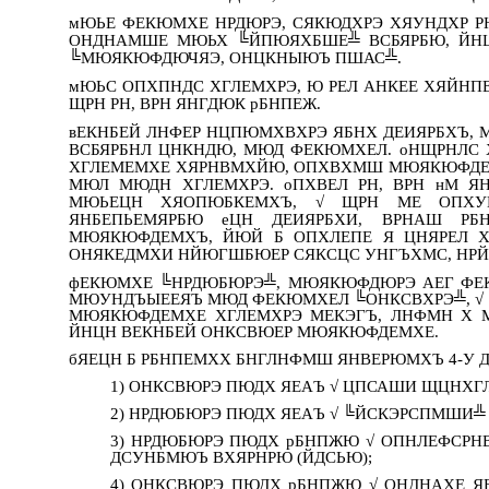
мЮЬЕ ФЕКЮМХЕ НРДЮРЭ, СЯКЮДХРЭ ХЯУНДХР Р
ОНДНАМШЕ МЮЬХ ╚ЙПЮЯХБШЕ╩ ВСБЯРБЮ, ЙН
╚МЮЯКЮФДЮЧЯЭ, ОНЦКНЫЮЪ ПШАС╩.
мЮЬС ОПХПНДС ХГЛЕМХРЭ, Ю РЕЛ АНКЕЕ ХЯЙНПЕ
ЩРН РН, ВРН ЯНГДЮК рБНПЕЖ.
вЕКНБЕЙ ЛНФЕР НЦПЮМХВХРЭ ЯБНХ ДЕИЯРБХЪ, М
ВСБЯРБНЛ ЦНКНДЮ, МЮД ФЕКЮМХЕЛ. оНЩРНЛС
ХГЛЕМЕМХЕ ХЯРНВМХЙЮ, ОПХВХМШ МЮЯКЮФДЕМ
МЮЛ МЮДН ХГЛЕМХРЭ. оПХВЕЛ РН, ВРН нМ 
МЮЬЕЦН ХЯОПЮБКЕМХЪ, √ ЩРН МЕ ОПХУ
ЯНБЕПЬЕМЯРБЮ еЦН ДЕИЯРБХИ, ВРНАШ Р
МЮЯКЮФДЕМХЪ, ЙЮЙ Б ОПХЛЕПЕ Я ЦНЯРЕЛ 
ОНЯКЕДМХИ НЙЮГШБЮЕР СЯКСЦС УНГЪХМС, НРЙ
фЕКЮМХЕ ╚НРДЮБЮРЭ╩, МЮЯКЮФДЮРЭ АЕГ ФЕК
МЮУНДЪЫЕЕЯЪ МЮД ФЕКЮМХЕЛ ╚ОНКСВХРЭ╩, √ 
МЮЯКЮФДЕМХЕ ХГЛЕМХРЭ МЕКЭГЪ, ЛНФМН Х М
ЙНЦН ВЕКНБЕЙ ОНКСВЮЕР МЮЯКЮФДЕМХЕ.
бЯЕЦН Б РБНПЕМХХ БНГЛНФМШ ЯНВЕРЮМХЪ 4-У 
1) ОНКСВЮРЭ ПЮДХ ЯЕАЪ √ ЦПСАШИ ЩЦНХГЛ
2) НРДЮБЮРЭ ПЮДХ ЯЕАЪ √ ╚ЙСКЭРСПМШИ╩
3) НРДЮБЮРЭ ПЮДХ рБНПЖЮ √ ОПНЛЕФСРНВ
ДСУНБМЮЪ ВХЯРНРЮ (ЙДСЬЮ);
4) ОНКСВЮРЭ ПЮДХ рБНПЖЮ √ ОНДНАХЕ 