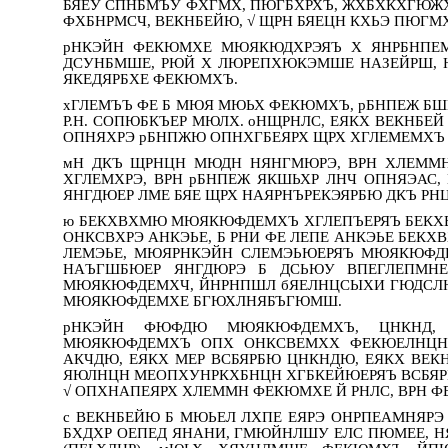
БЯЕУ СПНБМЪУ ФХГМХ, ПЮГБХРХЪ, ЖХБХКХГЮЖХИ
ФХБНРМСЧ, ВЕКНБЕЙЮ, √ ЩРН БЯЕЦН КХЬЭ ПЮГ
рНКЭЙН ФЕКЮМХЕ МЮЯКЮДХРЭЯЪ Х ЯНРБНПЕ
ДСУНБМШЕ, РЮЙ Х ЛЮРЕПХЮКЭМШЕ НАЗЕЙРШ, Ю
ЯКЕДЯРБХЕ ФЕКЮМХЪ.
хГЛЕМЪЪ ФЕ Б МЮЯ МЮЬХ ФЕКЮМХЪ, рБНПЕЖ БШ
Р.Н. СОПЮБКЪЕР МЮЛХ. оНЩРНЛС, ЕЯКХ ВЕКНБЕЙ
ОПНЯХРЭ рБНПЖЮ ОПНХГБЕЯРХ ЩРХ ХГЛЕМЕМХЪ 
мН ДКЪ ЩРНЦН МЮДН НЯНГМЮРЭ, ВРН ХЛЕММН
ХГЛЕМХРЭ, ВРН рБНПЕЖ ЯКШЬХР ЛНЧ ОПНЯЭАС, 
ЯНГДЮЕР ЛМЕ БЯЕ ЩРХ НАЯРНЪРЕКЭЯРБЮ ДКЪ РНЦ
ю БЕКХВХМЮ МЮЯКЮФДЕМХЪ ХГЛЕПЪЕРЯЪ БЕКХ
ОНКСВХРЭ АНКЭЬЕ, Б РНИ ФЕ ЛЕПЕ АНКЭЬЕ Б
ЛЕМЭЬЕ, МЮЯРНКЭЙН СЛЕМЭЬЮЕРЯЪ МЮЯКЮФД
НАЪГШБЮЕР ЯНГДЮРЭ Б ДСЬЮУ ВПЕГЛЕПМНЕ
МЮЯКЮФДЕМХЧ, ЙНРНПШЛ бЯЕЛНЦСЫХИ ГЮДСЛЮ
МЮЯКЮФДЕМХЕ БГЮХЛНЯБЪГЮМШ.
рНКЭЙН ФЮФДЮ МЮЯКЮФДЕМХЪ, ЦНКНД, 
МЮЯКЮФДЕМХЪ ОПХ ОНКСВЕМХХ ФЕКЮЕЛНЦ
АКЧДЮ, ЕЯКХ МЕР ВСБЯРБЮ ЦНКНДЮ, ЕЯКХ ВЕКН
ЯЮЛНЦН МЕОПХУНРКХБНЦН ХГБКЕЙЮЕРЯЪ ВСБ
√ ОПХНАПЕЯРХ ХЛЕММН ФЕКЮМХЕ Й РНЛС, ВРН Ф
с ВЕКНБЕЙЮ Б МЮЬЕЛ ЛХПЕ ЕЯРЭ ОНРПЕАМНЯР
БХДХР ОЕПЕД ЯНАНИ, ГМЮЙНЛШУ ЕЛС ПЮМЕЕ,