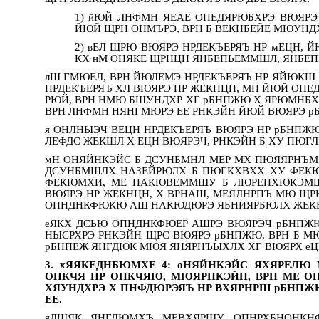
1) йЮЙ ЛНФМН ЯЕАЕ ОПЕДЯРЮБХРЭ ВЮЯРЭ
ЙЮЙ ЩРН ОНМЪРЭ, ВРН Б ВЕКНБЕЙЕ МЮУН
2) вЕЛ ЩРЮ ВЮЯРЭ НРДЕКЪЕРЯЪ НР мЕЦН,
КХ нМ ОНЯКЕ ЩРНЦН ЯНБЕПЬЕММШЛ, ЯНБЕ
лШ ГМЮЕЛ, ВРН ЙЮЛЕМЭ НРДЕКЪЕРЯЪ НР ЯЙЮК
НРДЕКЪЕРЯЪ ХЛ ВЮЯРЭ НР ЖЕКНЦН, МН ЙЮЙ ОПЕ
РЮЙ, ВРН НМЮ БШУНДХР ХГ рБНПЖЮ Х ЯРЮМНБХР
ВРН ЛНФМН НЯНГМЮРЭ ЕЕ РНКЭЙН ЙЮЙ ВЮЯРЭ р
я ОНЛНЫЭЧ ВЕЦН НРДЕКЪЕРЯЪ ВЮЯРЭ НР рБНП
ЛЕФДС ЖЕКШЛ Х ЕЦН ВЮЯРЭЧ, РНКЭЙН Б ХУ ПЮГ
мН ОНЯЙНКЭЙС Б ДСУНБМНЛ МЕР МХ ПЮЯЯРНЪМХ
ДСУНБМШЛХ НАЗЕЙРЮЛХ Б ПЮГКХВХХ ХУ ФЕК
ФЕКЮМХИ, МЕ НАКЮВЕММШУ Б ЛЮРЕПХЮКЭМШЕ
ВЮЯРЭ НР ЖЕКНЦН, Х ВРНАШ, МЕЯЛНРПЪ МЮ ЩР
ОПНДНКФЮКЮ АШ НАКЮДЮРЭ ЯБНИЯРБЮЛХ ЖЕК
еЯКХ ДСЬЮ ОПНДНКФЮЕР АШРЭ ВЮЯРЭЧ рБНПЖЮ,
НЫСРХРЭ РНКЭЙН ЩРС ВЮЯРЭ рБНПЖЮ, ВРН Б МЮ
рБНПЕЖ ЯНГДЮК МЮЯ ЯНЯРНЪЫХЛХ ХГ ВЮЯРХ еЦ
3. хЯЯКЕДНБЮМХЕ 4: оНЯЙНКЭЙС ЯХЯРЕЛ
ОНКЧЯ НР ОНКЧЯЮ, МЮЯРНКЭЙН, ВРН МЕ О
ХЯУНДХРЭ Х ПНФДЮРЭЯЪ НР ВХЯРНРШ рБНПЖЮ
ЕЕ.
яЛШЯК ЯНГДЮМХЪ МЕВХЯРШУ, ОПНРХБНОНКН