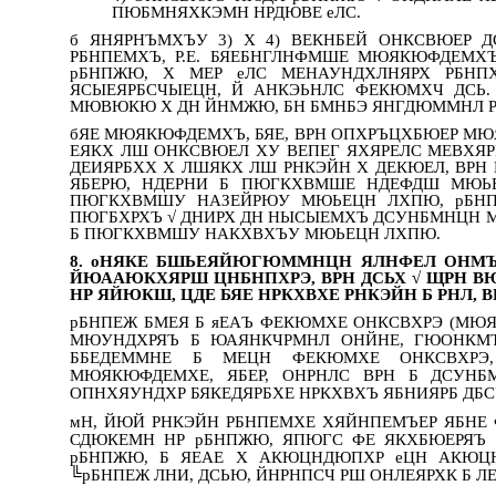
ПЮБМНЯХКЭМН НРДЮВЕ еЛС.
б ЯНЯРНЪМХЪУ 3) Х 4) ВЕКНБЕЙ ОНКСВЮЕР 
РБНПЕМХЪ, Р.Е. БЯЕБНГЛНФМШЕ МЮЯКЮФДЕМ
рБНПЖЮ, Х МЕР еЛС МЕНАУНДХЛНЯРХ РБНП
ЯСЫЕЯРБСЧЫЕЦН, Й АНКЭЬНЛС ФЕКЮМХЧ ДСЬ.
МЮВЮКЮ Х ДН ЙНМЖЮ, БН БМНБЭ ЯНГДЮММНЛ 
бЯЕ МЮЯКЮФДЕМХЪ, БЯЕ, ВРН ОПХРЪЦХБЮЕР МЮ
ЕЯКХ ЛШ ОНКСВЮЕЛ ХУ ВЕПЕГ ЯХЯРЕЛС МЕВХЯР
ДЕИЯРБХХ Х ЛШЯКХ ЛШ РНКЭЙН Х ДЕКЮЕЛ, ВР
ЯБЕРЮ, НДЕРНИ Б ПЮГКХВМШЕ НДЕФДШ МЮЬ
ПЮГКХВМШУ НАЗЕЙРЮУ МЮЬЕЦН ЛХПЮ, рБНП
ПЮГБХРХЪ √ ДНИРХ ДН НЫСЫЕМХЪ ДСУНБМНЦН
Б ПЮГКХВМШУ НАКХВХЪУ МЮЬЕЦН ЛХПЮ.
8. оНЯКЕ БШЬЕЯЙЮГЮММНЦН ЯЛНФЕЛ ОНМЪ
ЙЮААЮКХЯРШ ЦНБНПХРЭ, ВРН ДСЬХ √ ЩРН 
НР ЯЙЮКШ, ЦДЕ БЯЕ НРКХВХЕ РНКЭЙН Б РНЛ, В
рБНПЕЖ БМЕЯ Б яЕАЪ ФЕКЮМХЕ ОНКСВХРЭ (МЮЯК
МЮУНДХРЯЪ Б ЮАЯНКЧРМНЛ ОНЙНЕ, ГЮОНКМЪ
ББЕДЕММНЕ Б МЕЦН ФЕКЮМХЕ ОНКСВХРЭ,
МЮЯКЮФДЕМХЕ, ЯБЕР, ОНРНЛС ВРН Б ДСУН
ОПНХЯУНДХР БЯКЕДЯРБХЕ НРКХВХЪ ЯБНИЯРБ ДБС
мН, ЙЮЙ РНКЭЙН РБНПЕМХЕ ХЯЙНПЕМЪЕР ЯБНЕ 
СДЮКЕМН НР рБНПЖЮ, ЯПЮГС ФЕ ЯКХБЮЕРЯЪ 
рБНПЖЮ, Б ЯЕАЕ Х АКЮЦНДЮПХР еЦН АКЮЦ
╚рБНПЕЖ ЛНИ, ДСЬЮ, ЙНРНПСЧ РШ ОНЛЕЯРХК Б ЛЕМ