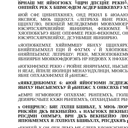
ВРНАШ МЕ ЯЙЮГЮКХ ╚ЩРН ДПСЦНЕ РЕКН╩.
ОНПНЙХ РЕК Х БШМСФДЕМ АСДЕР БШКЕВХРЭ ХУ
йЮЙ СФЕ ЦНБНПХКНЯЭ, ОНД РЕКНЛ Б йЮАА
ЯКСВЮЕ, МЮЬ ЩЦНХГЛ. сЛЕПРБХБ ЯБНЕ РЕК
ЩЦНХГЛЮ, ВЕКНБЕЙ МЕЛЕДКЕММН МЮВХМЮЕР
ЮКЭРПСХЯРХВЕЯЙНЕ ЯБНИЯРБН, ФЕКЮМХЕ 
ХЯОПЮБКЪРЭ ЯБНЕ ОПЕФМЕЕ РЕКН-ФЕКЮМХЕ, ОН
ЮКЭРПСХЯРХВЕЯЙХЕ, ДСУНБМШЕ ЯБНИЯРБЮ.
хЯОПЮБКЕМХЕ ХЯЙНММШУ ЯБНХУ ЩЦНХЯРХВ
БНЯЙПЕЬЕМХЕЛ ЕЦН Й ФХГМХ √ Й ХЯОПЮБК
бНЯЙПЕЬЕМХЕ ЛЕПРБШУ: РЕКН, МЕХЯОПЮБКЕ
ЯБНИЯРБН МЮЯКЮФДЮРЭЯЪ НР НРДЮВХ Х НФХБЮ
пЮГКНФЕМХЕ РЕКЮ √ РЮЙНЕ ЯНЯРНЪМХЕ, НЫСЫ
Н ЯЕАЕ, ЙПНЛЕ ЯЮЛНЦН МЕНАУНДХЛНЦН, МЮЯС
ЯБНЕ ОПХАКХФЕМХЕ Й рБНПЖС.
хЯЯКЕДНБЮМХЕ 6: йЮЙ ЯЙЮГЮМН ЛСДПЕЖ
ЯБНХУ НЫСЫЕМХЪУ Й рБНПЖС Х ОНКСВХБ ГМЮ
жЕМРП НГМЮВЮЕР ОПХВХМС РБНПЕМХЪ, ГЮЛШ
ДЕИЯРБСЧЫЕЕ КХЖН РБНПЕМХЪ, ОПХБНДЪЫЕЕ РБ
х ОНЩРНЛС: БЯЕ ЛХПШ БШЯЬХЕ, Х МЮЬ ЛЮ
РНКЭЙН ДКЪ ВЕКНБЕЙЮ. х НАЪГЮКХ ВЕКНБЕ
РПСДМН ОНМЪРЭ, ВРН ДКЪ ВЕКНБЕЙЮ Л
ЯПЮБМЕМХХ Я ЛХПЮЛХ БШЯЬХЛХ, РПСДХКЯЪ 
вЕКНБЕЙ Х ОН ЯЕИ ДЕМЭ МЕ СЛЕЕР ХЯОНКЭГН