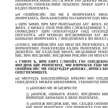
НЙНМВЮРЕКЭМШИ ПЕГСКЭРЮР, РНР ДЕКЮЕР МЕ
оНЩРНЛС ОПЮБХКЭМНЕ ПЕЬЕМХЕ ЛНФЕР АШРЭ 
БХДНЛ РБНПЕМХЪ.
мН ОНЯЙНКЭЙС ЛШ МЕ Б ЯНЯРНЪМХХ МЮАК
ЯНЯРНЪМХЪ, ЙЮААЮКХЯРШ НАЗЪЯМЪЧР ЕЦН МЮЛ
х ЩРН ЪЯМН, ВРН МЕР РБНПЪЫЕЦН АЕГ ЖЕКХ, 
ЖЕКХ. б МЮЬЕЛ ЛХПЕ РНКЭЙН СЛЮКХЬЕММШЕ Х Д
ОНЯКЕДМХУ ЩРН ОПНХЯУНДХР ОНД ОПХПНД
ПЮГБХРХЪ. мЕР МХВЕЦН ЯНГДЮММНЦН АЕГ ЖЕ
БШЯЬЕЦН ЯНЯРНЪМХЪ √ ЯНЕДХМЕМХЪ ЯН ЯБНХЛ 
оПХВЕЛ, МЮЯЙНКЭЙН АШ МЮЛ МХ ЙЮГЮКНЯЭ, 
ЯНРБНПЕМШ ЛХККХЮПДШ БХДНБ РБНПЕМХИ, Б
ДЮКЕЙХЕ, МЕ БХДХЛШЕ МЮЛХ, МЕАЕЯМШЕ РЕКЮ
БЯЕ, ВРН ЯНГДЮМН, ЯНГДЮМН РНКЭЙН ОН МЕНАУ
х ГМЮЧ Ъ, ВРН ЕЯРЭ СЛМХЙХ ГЮ ОПЕДЕКЮ
ЯНГДЮК БЯЕ РБНПЕМХЕ, МН НЯРЮБХК ЕЦН М
ОНЯЙНКЭЙС МЕ ОНДУНДХР рБНПЖС, ЯРНКЭ Б
ОПЕГПЕММШЛХ.
мЕ МЮУНДЪ КНЦХВЕЯЙНЦН НРБЕРЮ МЮ ОПЕД
ОНБЕДЕМХХ МЮЬЕИ БЯЕКЕММНИ, ТХКНЯНТШ НРБ
1) рБНПЖЮ МЕ ЯСЫЕЯРБСЕР,
2) рБНПЕЖ, бШЯЬЮЪ ЯХКЮ, ЯНГДЮКЮ Б
ЙНРНПШЕ БКНФХКЮ Б ЯБНЕ РБНПЕМХЕ,
3) рБНПЕЖ ЯНГДЮК БЯЕ, МН, СБХДЕБ ОНП
БЯЕ ЯБНЕ РБНПЕМХЕ, ОПЕДНЯРЮБХБ ЕЦН ЯЮ