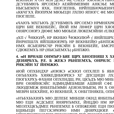
ДСУНБМЮЪ ЯРСОЕМЭ АЕЯЙНМЕВМН АНКЭЬЕ МЮ
НЫСЫЕМХЧ ЯХК, ПЮГЛЕПНБ, НРЙПШБЮЧЫЕИЯ
хККЧГХХ ЙЮПРХМ МЮЬЕЦН ЛХПЮ ЯПЮГС ФЕ МЮ
ПЮГЛЕПЕ.
кЧАЮЪ МХГЬЮЪ ДСУНБМЮЪ ЯРСОЕМЭ НРМНЯХРЯ
ЩРН БЯЕ ВЕКНБЕЙС, ЙЮЙ НМ ЛНФЕР ЩРН ХЯО
ОНЯРСОЮРЭ ДЮФЕ МЮ МЮЬЕИ ЛЮКЕМЭЙНИ гЕЛК
лХП √ ╚НКЮЛ╩, НР ЯКНБЮ ╚ЮКЮЛЮ╩ √ ЯНЙПШРХ
ЙНРНПШЛХ ЯЙПШБЮЕРЯЪ НР ВЕКНБЕЙЮ рБНПЕЖ
НМХ ЯСЫЕЯРБСЧР РНКЭЙН Б ВЕКНБЕЙЕ, БМС
СДЮКЕМХЪ НР (НЫСЫЕМХЪ) рБНПЖЮ.
4. мН ВРНАШ ОНМЪРЭ БЯЕ ЩРХ БНОПНЯШ Х Х
ДЕИЯРБХЪ, Р.Е. Б ЖЕКЭ РБНПЕМХЪ, ОНРН
РНКЭЙН ХГ ЙНМЖЮ.
йЮЙ ОПХБНДХР аЮЮКЭ яСКЮЛ ОПХЛЕП Б ЯБ
ОНЪБХКЯЪ ХЯЯКЕДНБЮРЕКЭ ХГ ДПСЦНЦН ЛХ
ПЮГБХРХЪ ФХБНИ ОПХПНДШ, РН, ЦКЪДЪ МЮ МН
ВРН ОНЯЙНКЭЙС НДМНДМЕБМШИ АШВНЙ СФЕ 
ЛКЮДЕМЕЖ ЯНБЕПЬЕММН АЕЯОНЛНЫЕМ, РН Х О
МЕВРН БЕКХЙНЕ, Ю ВЕКНБЕЙ, Х ОНБГПНЯКЕБ, ОП
оНЪБХБЬХИЯЪ МЮ ДЕПЕБЕ МНБШИ ОКНД ЯНБЕП
МЮ ЕЦН АСДСЫЕЕ ЯНЯРНЪМХЕ, ЙНЦДЮ НМ ЯР
МЕОПХЦКЪДМЕЕ РБНПЕМХЕ Б ОПНЖЕЯЯЕ ЕЦН ПЮГБ
БШЯЬЕЦН ПЕГСКЭРЮРЮ НМН ДНЯРХЦЮЕР. 