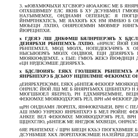
3. мЮВХМЮЧЫХИ ХГСВЮРЭ йЮААЮКС МЕ Б ЯНЯ
ОПХБШВМШУ ЕЛС ЯКНБ Б ХУ ДСУНБМНЛ ГМЮВ
НАЗЪЯМЕМХЕ, ОНДНАМН ОЕПЕБНДС Я ПЮГ
ЙНМРПНКХПСЪ, МЕ ЯАХКЯЪ КХ НМ ЯМНБЮ Б 
МЮЬЕЦН ЛХПЮ, ОНЯРЕОЕММН МЮВМЕР НЯНГ
ЙЮРЕЦНПХИ.
х ГДЕЯЭ ЛШ ДНКФМШ БЯЛНРПЕРЭЯЪ Х БДС
ДЕИЯРБХИ РБНПЕМХЪ ЛХПЮ.
оНРНЛС ЙЮЙ ЕЯК
РБНПЕМХЕЛ, МЮД МЮЛХ, НОПЕДЕКЪЧРЯЪ Х О
НЫСЫЮЕРЯЪ МЮЛХ ОНДВЮЯ, ЕЦН ДЕИЯРБХЪ
МЮЯКЮФДЕМХЕ. х ЕЫЕ: ГМЮЪ ЖЕКЭ ЙЮФДНЦН 
еЦН НРДЕКЭМШЕ ДЕИЯРБХЪ.
х БДСЛЮИЯЪ: ЕЯКХ ГЮЛШЯЕК РБНПЕМХЪ
ЯНРБНПХРЭ Б ДСЬЮУ НЦПНЛМНЕ ФЕКЮМХЕ ОНК
дЕИЯРБХРЕКЭМН, ЕЯКХ рБНПЕЖ ФЕКЮЕР МЮЯКЮДХ
ОНРНЛС ЙЮЙ ЛШ МЕ Б ЯНЯРНЪМХХ ЦНБНПХРЭ Н Я
МЮГШБЮЕЛ ЯБЕРНЛ), РН ЕДХМЯРБЕММНЕ, ВЕЦ
ФЕКЮМХЕ МЮЯКЮДХРЭЯЪ РЕЛ, ВРН нМ ФЕКЮЕР Д
щРН ОНДНАМН ЛЮРЕПХ, ЯНФЮКЕЧЫЕИ, ВРН С П
АШ НМЮ УНРЕКЮ ЯНРБНПХРЭ Б МЕЛ РЮЙНЕ ФЕК
АНКЕЕ ВЕЛ ФЕКЮМХЕ МЮЯКЮДХРЭЯЪ РЕЛ, ВРН
ЩЦНХГЛЮ, рБНПЕЖ МЕ ЯНГДЮК МХВЕЦН, ОНРНЛС
бЯЕ РБНПЕМХЕ √ ЩРН БЯЕЦН КХЬЭ ПЮГКХВМШЕ 
ДСУНБМШЕ ХКХ ЛЮРЕПХЮКЭМШЕ НАЗЕЙРШ ДПСЦ Н