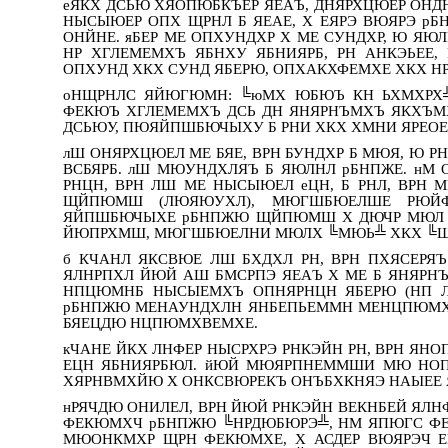
еЯКХ ДСЬЮ ХЯОПЮБКЪЕР ЯЕАЪ, ДНЯРХЦЮЕР ОНДН
НЫСЫЮЕР ОПХ ЩРНЛ Б ЯЕАЕ, Х ЕЯРЭ ВЮЯРЭ рБ
ОНЙНЕ. яБЕР МЕ ОПХУНДХР Х МЕ СУНДХР, Ю ЯЮ
НР ХГЛЕМЕМХЪ ЯБНХУ ЯБНИЯРБ, РН АНКЭЬЕЕ
ОПХУНД ХКХ СУНД ЯБЕРЮ, ОПХАКХФЕМХЕ ХКХ Н
оНЩРНЛС ЯЙЮГЮМН: ╚юМХ ЮБЮЪ КН ЬХМХРХ╩
ФЕКЮЪ ХГЛЕМЕМХЪ ДСЬ ДН ЯНЯРНЪМХЪ ЯКХЪМ
ДСЬЮУ, ПЮЯЙПШБЮЧЫХУ Б РНИ ХКХ ХМНИ ЯРЕОЕ
лШ ОНЯРХЦЮЕЛ МЕ БЯЕ, ВРН БУНДХР Б МЮЯ, Ю 
ВСБЯРБ. лШ МЮУНДХЛЯЪ Б ЯЮЛНЛ рБНПЖЕ. н
РНЦН, ВРН ЛШ МЕ НЫСЫЮЕЛ еЦН, Б РНЛ, ВРН
ЩЙПЮМШ (ЛЮЯЮУХЛ), МЮГШБЮЕЛШЕ РЮЙФ
ЯЙПШБЮЧЫХЕ рБНПЖЮ ЩЙПЮМШ Х ДЮЧР МЮЛ 
ЙЮПРХМШ, МЮГШБЮЕЛНИ МЮЛХ ╚МЮЬ╩ ХКХ ╚Щ
б КЧАНЛ ЯКСВЮЕ ЛШ БХДХЛ РН, ВРН ПХЯСЕ
ЯЛНРПХЛ ЙЮЙ АШ БМСРПЭ ЯЕАЪ Х МЕ Б ЯНЯРНЪ
НПЦЮМНБ НЫСЫЕМХЪ ОПНЯРНЦН ЯБЕРЮ (НП 
рБНПЖЮ МЕНАУНДХЛН ЯНБЕПЬЕММН МЕНЦПЮМХВЕ
БЯЕЦДЮ НЦПЮМХВЕМХЕ.
кЧАНЕ ЙКХ ЛНФЕР НЫСРХРЭ РНКЭЙН РН, ВРН ЯН
ЕЦН ЯБНИЯРБЮЛ. йЮЙ МЮЯРПНЕММШИ МЮ НОП
ХЯРНВМХЙЮ Х ОНКСВЮРЕКЪ ОНЪБХКНЯЭ НАЫЕЕ 
нРЯЧДЮ ОНИЛЕЛ, ВРН ЙЮЙ РНКЭЙН ВЕКНБЕЙ ЯЛ
ФЕКЮМХЧ рБНПЖЮ ╚НРДЮБЮРЭ╩, НМ ЯПЮГС ФЕ 
МЮОНКМХР ЩРН ФЕКЮМХЕ, Х АСДЕР ВЮЯРЭЧ Е