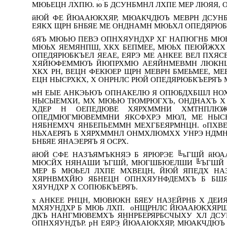
МЮЬЕЦН ЛХПЮ. ю Б ДСУНБМНЛ ЛХПЕ МЕР ЛЮЯЯ, 
йЮЙ ФЕ ЙЮААЮКХЯР, МЮАКЧДЮЪ МЕВРН ДСУНБМ
ЕЯКХ ЩРН БНБЯЕ МЕ ОНДНАМН МЮЬХЛ ОПЕДЯРЮ
бЯЪ МЮЬЮ ПЕВЭ ОПНХЯУНДХР ХГ НАПЮГНБ МЮЬ
МЮЬХ ЯЕМЯНПШ, ХКХ БЕПМЕЕ, МЮЬХ ПЕЮЙЖХХ М
ОПЕДЯРЮБКЪЕЛ ЯЕАЕ, ЕЯРЭ МЕ АНКЕЕ ВЕЛ 
ХЯЙЮФЕММЮЪ ЙЮПРХМЮ АЕЯЙНМЕВМН ЛЮКНЦН
ХКХ РН, ВЕЦН ФЕКЮЕР ЩРН МЕВРН БМЕЬМЕЕ, 
ЕЦН НЫСРХКХ, Х ОНРНЛС РЮЙ ОПЕДЯРЮБКЪЕРЯЪ 
мН ЕЫЕ АНКЭЬЮЪ ОПНАКЕЛЮ Я ОПЮБДХБШЛ НО
НЫСЫЕМХИ, МХ МЮЬЮ ТЮМРЮГХЪ, ОНДНАХЪ Х 
ХДЕР Н ОЕПЕДЮВЕ ХЯРХММНИ ХМТНПЛЮ
ОПЕДМЮГМЮВЕММНИ ЯКСФХРЭ МЮЛ, МЕ НЫСЫ
НЯБНЕМХЧ ЯНБЕПЬЕММН МЕХГБЕЯРМНЦН. оПХВ
НЬХАЕРЯЪ Б ХЯРХММНЛ ОНМХЛЮМХХ УНРЭ НДМН
БНБЯЕ ЯНАЭЕРЯЪ Я ОСРХ.
йЮЙ СФЕ НАЗЪЯМЪКНЯЭ Б ЯРЮРЭЕ ╚ъГШЙ йЮ
МЮСЙХ НЯНАШИ ЪГШЙ, МЮГШБЮЕЛШИ ╚ЪГШЙ БЕ
МЕР Б МЮЬЕЛ ЛХПЕ МХВЕЦН, ЙЮЙ ЯПЕДХ НАЗ
ХЯРНВМХЙЮ ЯБНЕЦН ОПНХЯУНФДЕМХЪ Б БШЯЬ
ХЯУНДХР Х СОПЮБКЪЕРЯЪ.
х АНКЕЕ РНЦН, МЮВЮКН БЯЕУ НАЗЕЙРНБ Х ДЕИ
МХЯУНДХР Б МЮЬ ЛХП. оНЩРНЛС ЙЮААЮКХЯРШ
ДКЪ НАНГМЮВЕМХЪ ЯННРБЕРЯРБСЧЫХУ ХЛ ДСУ
ОПНХЯУНДЪР. рН ЕЯРЭ ЙЮААЮКХЯР, МЮАКЧДЮЪ