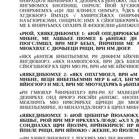
оНЯРХЦЮЪ ЯБНИЯРБЮ Х ДЕИЯРБХЪ рБНПЖЮ, ЛШ
ЯНГМЮМХХ БНОПНЯШ, ОНРНЛС ЙЮЙ ХГСВЮЕ
ОНЯРХФЕМХЪ еЦН ЛШ ЯЛНФЕЛ ОНМЪРЭ, ╚ДКЪ
ХГДЮБЮРЭ ЙМХЦХ √ ХМЯРПСЙЖХХ ОНЯРХФ
НАЪГЮРЕКЭМН, ОНЩРНЛС НМХ Х СЙЮГШБЮЧРЯЪ Б
МЕ Б ЯНЯРНЪМХХ ОПХИРХ Й ФЕКЮЕЛНИ рБНПЖНЛ
хРЮЙ, ХЯЯКЕДНБЮМХЕ 1: йЮЙ ОПЕДЯРЮБКЪ
МНБНЕ, МЕ АШБЬЕЕ ПЮМЕЕ Б рБНПЖЕ ДН
ПЮГСЛМШЛ, ВРН МЕР БЕЫХ, ЙНРНПНИ МЕ 
МЮКХВХЕ С ДЮЧЫЕЦН РНЦН, ВРН НМ ДЮЕР.
еЯКХ рБНПЕЖ ЯНБЕПЬЕМЕМ, РН ДНКФЕМ БЙКЧ
ЯНГДЮБЮРЭ. еЯКХ НАМЮПСФХК, ВРН ДКЪ БШО
СЙЮГШБЮЕР КХ ЩРН МЮ РН, ВРН нМ МЕ БЙКЧВЮЕР 
хЯЯКЕДНБЮМХЕ 2: еЯКХ ОПХГМЮЕЛ, ВРН нМ 
МНБНЕ, ВЕЦН ЯНБЕПЬЕММН МЕР Б мЕЛ, БНГ
ЯЙЮГЮРЭ Н МЕЛ, ВРН МЕ МЮУНДХРЯЪ Б рБНП
вРН ГМЮВХР ╚ЯНРБНПХРЭ ВРН-РН ХГ МХВЕЦН
ДЕИЯРБХЕ ОНД ЯРЮРЭ РНКЭЙН рБНПЖС. бНОПН
МЕЯЛНРПЪ МЮ НРЯСРЯРБХЕ ЩРНЦН ДН МЮ
ЯНБЕПЬЕМЯРБЕ, Ю МЕНАУНДХЛНЯРЭ Б ЩРНЛ МН
хЯЯКЕДНБЮМХЕ 3: йЮЙ ЦНБНПЪР ЙЮААЮКХ
ЯБШЬЕ, РЮЙ ВРН МЕР НРКХВХЪ ЛЕФДС мХЛ Х Д
СОНДНАХКХ ЩРН ЙЮЛМЧ, НРЙНКНРНЛС НР Я
ЙПНЛЕ РНЦН, ВРН ЯЙЮКЮ √ ЖЕКНЕ, Ю ЙЮЛЕМЭ
щРН ХЯЯКЕДНБЮМХЕ 3 ДЕКХРЯЪ МЮ ДБЕ ВЮЯРХ: