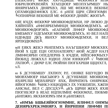
(ПЕЬХЛНР). мЮЬХ ХЯУНДМШЕ ФЕКЮМХЪ ЙП
ЮБРНЛЮРХВЕЯЙХ ХГАЕЦЮЕР МЕОПХЪРМШУ Н
ЯНЯРНЪМХХ ДНЯРХВЭ, ЛШ МЕ ФЕКЮЕЛ: ВЕКНБ
ОПХМЮДКЕФЮКХ ЕЛС. б рНПЕ ЩРН СЙЮГЮМН
╚ОПНЯРНИ ВЕКНБЕЙ МЕ ФЕКЮЕР ДНВЙС ЖЮПЪ╩.
бЯЕ КЧДХ ФЕКЮЧР МЮЯКЮФДЕМХИ, НР ЛЮКЮ ДН 
ХЯЙНПЙХ аНФЕЯРБЕММНЦН МЮЯКЮФДЕМХЪ. вЕЛ
МЮЯКЮФДЮРЭЯЪ. пЕАЕМНЙ ЛНФЕР МЮЯКЮФ
БМЕЬМХУ НДЕЪМХИ МЮЯКЮФДЕМХЪ, Ю ВЕЛ НАПЮ
НДЕФДШ ДКЪ ЯБНХУ МЮЯКЮФДЕМХИ, Н ВЕЛ
ЯРПЮДЮМХЕ╩.
мН ЕЯКХ ЖЕКЭ РБНПЕМХЪ НАЪГШБЮЕР МЮКХВ
ЙЮЙ Х ЦДЕ ЕЦН ОПХНАПЕЯРХ? йЮЙ АСДЕР НА
ЛМНФЕЯРБН ОПЕДЛЕРНБ Х КЧДЕИ, НЙПСФЮЧЫ
ЙЮБНД ЛНЖХХЛ ЮДЮЛ ЛХМ ЮНКЮЛ╩ √ ╚МЮЯК
ЛХПЮ╩, √ ДЮЧР ЕЛС РЮЙНИ ПЮГБХРШИ ЩЦНХГЛ
хЛ.
ю Б ДСУНБМШУ ЛХПЮУ, Р.Е. ОНЯКЕ БШУНДЮ
МЮВХМЮЕР НЫСЫЮРЭ Х ДСУНБМШЕ МЮЯКЮФД
ЯХЯРЕЛШ МЕВХЯРШУ ЯХК, ЙНРНПЮЪ ОНЯРЮБКЪ
ЯЙЮГЮМН: ╚йНКЭ ЮЦЮДНКЭ ЛХ УЮБЕИПН, ХЖПН 
АНКЭЬЕ, ВЕЛ С ДПСЦХУ╩. дКЪ ЩРНИ ЖЕКХ ЯХ
ПЮГНБЭЕР Б ЯЕАЕ НЦПНЛМНЕ ФЕКЮМХЕ, ПЮБМНЕ
рБНПЖЮ, ЯКХБЮЕРЯЪ НМ Я рБНПЖНЛ.
7. оНМЪБ БШЬЕЯЙЮГЮММНЕ, ЯЛНФЕЛ ОНМЪР
ДЕИЯРБХРЕКЭМНЯРЭ, Н ЙНРНПНИ ЛНФМН П