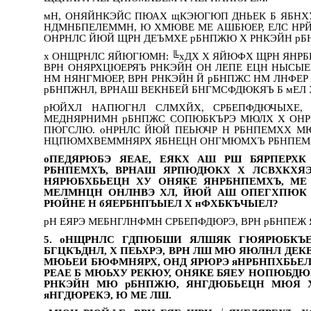
мН, ОНЯЙНКЭЙС ПЮАХ щКЭЮГЮП ДНЬЕК Б ЯБНХУ
НДМНБПЕЛЕММН, Ю ХМЮВЕ МЕ АШБЮЕР, ЕЛС НРЙ
ОНРНЛС ЙЮЙ ЩРН ДЕЪМХЕ рБНПЖЮ Х РНКЭЙН рБ
х ОНЩРНЛС ЯЙЮГЮМН: ╚хДХ Х ЯЙЮФХ ЩРН ЯНРБН
ВРН ОНЯРХЦЮЕРЯЪ РНКЭЙН ОН ЛЕПЕ ЕЦН НЫСЫЕ
НМ НЯНГМЮЕР, ВРН РНКЭЙН Й рБНПЖС НМ ЛНФЕ
рБНПЖНЛ, ВРНАШ ВЕКНБЕЙ БНГМСФДЮКЯЪ Б мЕЛ 
рЮЙХЛ НАПЮГНЛ СЛМХЙХ, СРБЕПФДЮЧЫХЕ,
МЕДНЯРНИМН рБНПЖС СОПЮБКЪРЭ МЮЛХ Х ОНРН
ПЮГСЛЮ. оНРНЛС ЙЮЙ ПЕЬЮЧР Н РБНПЕМХХ 
НЦПЮМХВЕММНЯРХ ЯБНЕЦН ОНГМЮМХЪ РБНПЕМХЪ
оПЕДЯРЮБЭ ЯЕАЕ, ЕЯКХ АШ РШ БЯРПЕРХ
РБНПЕМХЪ, ВРНАШ ЯРПЮДЮКХ Х ЛСВХКХЯЭ
НЯРЮБХБЬЕЦН ХУ ОНЯКЕ ЯНРБНПЕМХЪ, МЕ
МЕЛМНЦН ОНЛНВЭ ХЛ, ЙЮЙ АШ ОПЕГХПЮК 
РЮЙНЕ Н бЯЕРБНПЪЫЕЛ Х нФХБКЪЧЫЕЛ?
рН ЕЯРЭ МЕБНГЛНФМН СРБЕПФДЮРЭ, ВРН рБНПЕЖ
5. оНЩРНЛС ГДПЮБШИ ЯЛШЯК ГЮЯРЮБКЪ
БГЦКЪДНЛ, Х ПЕЬХРЭ, ВРН ЛШ МЮ ЯЮЛНЛ ДЕ
МЮЬЕИ БЮФМНЯРХ, ОНД ЯРЮРЭ яНРБНПХБЬЕ
РЕАЕ Б МЮЬХУ РЕКЮУ, ОНЯКЕ БЯЕУ НОПЮБД
РНКЭЙН МЮ рБНПЖЮ, ЯНГДЮБЬЕЦН МЮЯ Х
яНГДЮРЕКЭ, Ю МЕ ЛШ.