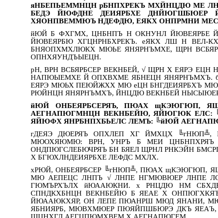
яНБЕПЬЕММНЦН рБНПХРЕКЪ МХЙНЦДЮ МЕ ЛН
БЕДЭ ЙЮФДНЕ ДЕИЯРБХЕ ДНЙЮГШБЮЕР 
ХЯОНПВЕММЮЪ НДЕФДЮ, ЕЯКХ ОНПРМНИ МЕС
йЮЙ Б ФХГМХ, ЦНБНПЪ Н ОКНУНЛ ЙЮВЕЯРБЕ
ЙЮВЕЯРБЮ ХГЦНРНБХРЕКЪ. еЯКХ ЛШ Н ВЕЛ-
БНЯОПХМХЛЮКХ МЮЬЕ ЯНЯРНЪМХЕ, ЩРН ВСБЯР
ОПНХЯУНДЪЫЕЦН.
рН, ВРН ВСБЯРБСЕР ВЕКНБЕЙ, √ ЩРН Х ЕЯРЭ Е
НАПЮЫЕМХЕ Й ОПХВХМЕ ЯБНЕЦН ЯНЯРНЪМХЪ. бЯЕ
ЕЯРЭ МЮЬХ ПЕЮЙЖХХ МЮ еЦН БНГДЕИЯРБХЪ МЮ
РЮЙНЦН ЯНЯРНЪМХЪ, ЙНЦДЮ ВЕКНБЕЙ НЫСЫЮЕР,
йЮЙ ОНБЕЯРБСЕРЯЪ, ПЮАХ щКЭЮГЮП, 
АЕГНАПЮГМНЦН ВЕКНБЕЙЮ, ЯЙЮГЮК ЕЛС: ╚
ЯЙЮФХ ЯНРБНПХБЬЕЛС ЛЕМЪ: ╚йЮЙ АЕГНАП
гДЕЯЭ ДЮЕРЯЪ ОПХЛЕП ХГ ЙМХЦХ ╚гНЮП╩,
МЮОХЯЮМЮ: ВРН, УНРЪ Б МЕИ ЦНБНПХРЯЪ 
ОНДПЮГСЛЕБЮЧРЯЪ БН БЯЕЛ ЩРНЛ РНКЭЙН БМС
Х БГЮХЛНДЕИЯРБХЕ ЛЕФДС МХЛХ.
хРЮЙ, ОНБЕЯРБСЕР ╚гНЮП╩, ПЮАХ щКЭЮГЮП,
МЮ АЕПЕЦС ЛНПЪ √ ЛНПЕ НГМЮВЮЕР ЛНПЕ Л
ГЮМЪРХЪЛХ йЮААЮКНИ. х РНЦДЮ НМ СБХД
СПНДКХБНЦН ВЕКНБЕЙЮ Б ЯЕАЕ Х ОНПЮГХКЯ
ЙЮААЮКХЯР, ОН ЛЕПЕ ПЮАНРШ МЮД ЯНАНИ, М
ЯБНИЯРБ, МЮВХМЮЕР ПЮЯЙПШБЮРЭ ДКЪ ЯЕАЪ,
ЩЦНХГЛ АЕГЦПЮМХВЕМ Х АЕГНАПЮГЕМ.