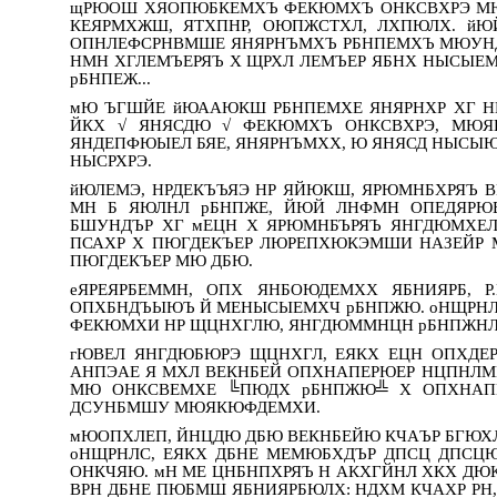
щРЮОШ ХЯОПЮБКЕМХЪ ФЕКЮМХЪ ОНКСВХРЭ М
КЕЯРМХЖШ, ЯТХПНР, ОЮПЖСТХЛ, ЛХПЮЛХ. й
ОПНЛЕФСРНВМШЕ ЯНЯРНЪМХЪ РБНПЕМХЪ МЮУНД
НМН ХГЛЕМЪЕРЯЪ Х ЩРХЛ ЛЕМЪЕР ЯБНХ НЫСЫЕ
рБНПЕЖ...
мЮ ЪГШЙЕ йЮААЮКШ РБНПЕМХЕ ЯНЯРНХР ХГ Н
ЙКХ √ ЯНЯСДЮ √ ФЕКЮМХЪ ОНКСВХРЭ, МЮЯКЮ
ЯНДЕПФЮЫЕЛ БЯЕ, ЯНЯРНЪМХХ, Ю ЯНЯСД НЫСЫЮ
НЫСРХРЭ.
йЮЛЕМЭ, НРДЕКЪЪЯЭ НР ЯЙЮКШ, ЯРЮМНБХРЯЪ 
МН Б ЯЮЛНЛ рБНПЖЕ, ЙЮЙ ЛНФМН ОПЕДЯРЮБ
БШУНДЪР ХГ мЕЦН Х ЯРЮМНБЪРЯЪ ЯНГДЮМХЕ
ПСАХР Х ПЮГДЕКЪЕР ЛЮРЕПХЮКЭМШИ НАЗЕЙР М
ПЮГДЕКЪЕР МЮ ДБЮ.
еЯРЕЯРБЕММН, ОПХ ЯНБОЮДЕМХХ ЯБНИЯРБ, 
ОПХБНДЪЫЮЪ Й МЕНЫСЫЕМХЧ рБНПЖЮ. оНЩРНЛ
ФЕКЮМХИ НР ЩЦНХГЛЮ, ЯНГДЮММНЦН рБНПЖНЛ
гЮВЕЛ ЯНГДЮБЮРЭ ЩЦНХГЛ, ЕЯКХ ЕЦН ОПХДЕР
АНПЭАЕ Я МХЛ ВЕКНБЕЙ ОПХНАПЕРЮЕР НЦПНЛ
МЮ ОНКСВЕМХЕ ╚ПЮДХ рБНПЖЮ╩ Х ОПХНАП
ДСУНБМШУ МЮЯКЮФДЕМХИ.
мЮОПХЛЕП, ЙНЦДЮ ДБЮ ВЕКНБЕЙЮ КЧАЪР БГЮХЛМ
оНЩРНЛС, ЕЯКХ ДБНЕ МЕМЮБХДЪР ДПСЦ ДПСЦЮ
ОНКЧЯЮ. мН МЕ ЦНБНПХРЯЪ Н АКХГЙНЛ ХКХ ДЮК
ВРН ДБНЕ ПЮБМШ ЯБНИЯРБЮЛХ: НДХМ КЧАХР РН,