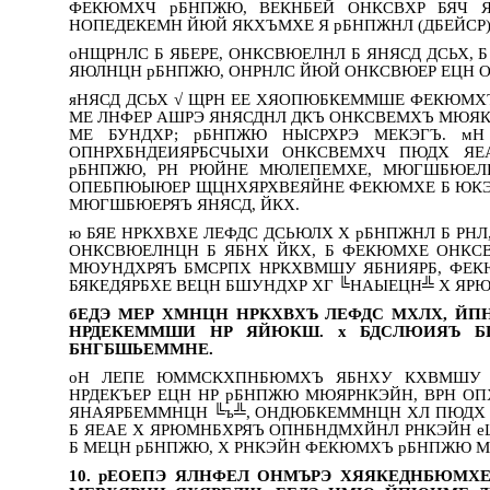
ФЕКЮМХЧ рБНПЖЮ, ВЕКНБЕЙ ОНКСВХР БЯЧ 
НОПЕДЕКЕМН ЙЮЙ ЯКХЪМХЕ Я рБНПЖНЛ (ДБЕЙСР)
оНЩРНЛС Б ЯБЕРЕ, ОНКСВЮЕЛНЛ Б ЯНЯСД ДСЬХ,
ЯЮЛНЦН рБНПЖЮ, ОНРНЛС ЙЮЙ ОНКСВЮЕР ЕЦН О
яНЯСД ДСЬХ √ ЩРН ЕЕ ХЯОПЮБКЕММШЕ ФЕКЮМХ
МЕ ЛНФЕР АШРЭ ЯНЯСДНЛ ДКЪ ОНКСВЕМХЪ МЮЯ
МЕ БУНДХР; рБНПЖЮ НЫСРХРЭ МЕКЭГЪ. м
ОПНРХБНДЕИЯРБСЧЫХИ ОНКСВЕМХЧ ПЮДХ Я
рБНПЖЮ, РН РЮЙНЕ МЮЛЕПЕМХЕ, МЮГШБЮЕЛ
ОПЕБПЮЫЮЕР ЩЦНХЯРХВЕЯЙНЕ ФЕКЮМХЕ Б ЮКЭ
МЮГШБЮЕРЯЪ ЯНЯСД, ЙКХ.
ю БЯЕ НРКХВХЕ ЛЕФДС ДСЬЮЛХ Х рБНПЖНЛ Б РНЛ,
ОНКСВЮЕЛНЦН Б ЯБНХ ЙКХ, Б ФЕКЮМХЕ ОНКСВ
МЮУНДХРЯЪ БМСРПХ НРКХВМШУ ЯБНИЯРБ, ФЕКЮ
БЯКЕДЯРБХЕ ВЕЦН БШУНДХР ХГ ╚НАЫЕЦН╩ Х ЯР
бЕДЭ МЕР ХМНЦН НРКХВХЪ ЛЕФДС МХЛХ, Й
НРДЕКЕММШИ НР ЯЙЮКШ. х БДСЛЮИЯЪ БЦ
БНГБШЬЕММНЕ.
оН ЛЕПЕ ЮММСКХПНБЮМХЪ ЯБНХУ КХВМШУ Ф
НРДЕКЪЕР ЕЦН НР рБНПЖЮ МЮЯРНКЭЙН, ВРН О
ЯНАЯРБЕММНЦН ╚ъ╩, ОНДЮБКЕММНЦН ХЛ ПЮДХ 
Б ЯЕАЕ Х ЯРЮМНБХРЯЪ ОПНБНДМХЙНЛ РНКЭЙН е
Б МЕЦН рБНПЖЮ, Х РНКЭЙН ФЕКЮМХЪ рБНПЖЮ 
10. рЕОЕПЭ ЯЛНФЕЛ ОНМЪРЭ ХЯЯКЕДНБЮМХ