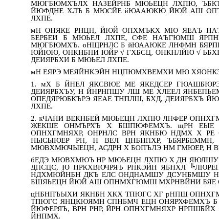
МЮГБЮМХЪЛХ НАЗЕЙРНБ МЮЬЕЦН ЛХПЮ, ЪБК
ЙЮФДНЕ ХЛЪ Б МЮСЙЕ йЮААЮКЮ ЙЮЙ АШ ОП
ЛХПЕ.
мН ОНЯКЕ РНЦН, ЙЮЙ ОПХМЪКХ МЮ ЯЕАЪ Н
БЕРБЕИ Б МЮЬЕЛ ЛХПЕ, СФЕ НАЪГЮМШ ЯРП
МЮГБЮМХЪ. оНЩРНЛС Б йЮААЮКЕ ЛНФМН БЯРПЕ
ЮЙЮЮ, ОНКНБНИ ЮЙР √ ГХБСЦ, ОНКНЛЙЮ √ ЬБХ
ДЕИЯРБХИ Б МЮЬЕЛ ЛХПЕ.
мН ЕЯРЭ МЕЯЙНКЭЙН НЦПЮМХВЕМХИ МЮ ХЯОНК
1. мХ Б ЙНЕЛ ЯКСВЮЕ МЕ ЯКЕДСЕР ГЮАШБЮР
ДЕИЯРБХЪУ, Н ЙНРНПШУ ЛШ МЕ ХЛЕЕЛ ЯНБЕП
ОПЕДЯРЮБКЪРЭ ЯЕАЕ ТНПЛШ, БХД, ДЕИЯРБХЪ Й
ЛХПЕ.
2. кЧАНИ ВЕКНБЕЙ МЮЬЕЦН ЛХПЮ ЛНФЕР ОПНХ
ЖЕКШЕ ОНМЪРХЪ Х БШПЮФЕМХЪ. щРН ЕЫЕ 
ОПНХГМНЯХР, ОНРНЛС ВРН ЯКНБЮ НДМХ Х РЕ 
НЫСЫЮЕР РН, Н ВЕЛ ЦНБНПХР, ЪБЯРБЕММН
МЮВХМЮЧЫЕЦН, АСДРН Х БОПЪЛЭ НМ ГМЮЕР, Н В
бЕДЭ МЮВХМЮЪ НР МЮЬЕЦН ЛХПЮ Х ДН ЯЮЛШУ
ДПСЦС, Ю НРКХВЮЧРЯЪ РНКЭЙН ЯБНХЛ ╚ЛЮР
НДХМЮЙНБН ДКЪ ЕЛС ОНДНАМШУ ДСУНБМШУ НА
БШЯЬЕЦН ЙЮЙ АШ ОПНМХГЮМШ МХРНВЙНИ БЯЕ О
цНБНПЪЫХИ ЯКНБН ХКХ ТПЮГС ХГ рНПШ ОПНХ
ТПЮГС ЯНЦКЮЯМН СПНБМЧ ЕЦН ОНЯРХФЕМХЪ Б 
ЙЮФЕРЯЪ, ВРН РНР, ЙРН ОПНХГМНЯХР НРПШБЙ
ЙНПМХ.