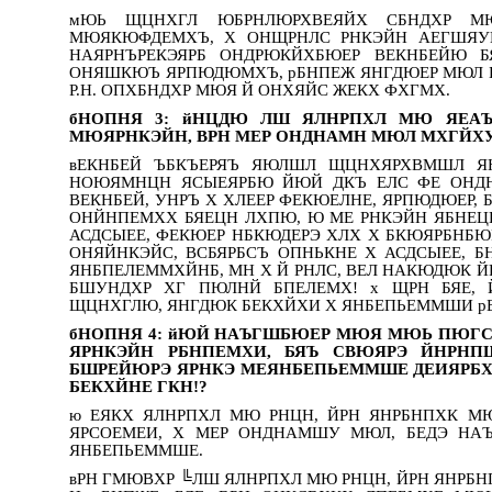
мЮЬ ЩЦНХГЛ ЮБРНЛЮРХВЕЯЙХ СБНДХР 
МЮЯКЮФДЕМХЪ, Х ОНЩРНЛС РНКЭЙН АЕГШЯУ
НАЯРНЪРЕКЭЯРБ ОНДРЮКЙХБЮЕР ВЕКНБЕЙЮ 
ОНЯШКЮЪ ЯРПЮДЮМХЪ, рБНПЕЖ ЯНГДЮЕР МЮЛ 
Р.Н. ОПХБНДХР МЮЯ Й ОНХЯЙС ЖЕКХ ФХГМХ.
бНОПНЯ 3: йНЦДЮ ЛШ ЯЛНРПХЛ МЮ ЯЕАЪ
МЮЯРНКЭЙН, ВРН МЕР ОНДНАМН МЮЛ МХГЙХУ
вЕКНБЕЙ ЪБКЪЕРЯЪ ЯЮЛШЛ ЩЦНХЯРХВМШЛ Я
НОЮЯМНЦН ЯСЫЕЯРБЮ ЙЮЙ ДКЪ ЕЛС ФЕ ОНДН
ВЕКНБЕЙ, УНРЪ Х ХЛЕЕР ФЕКЮЕЛНЕ, ЯРПЮДЮЕР,
ОНЙНПЕМХХ БЯЕЦН ЛХПЮ, Ю МЕ РНКЭЙН ЯБНЕЦ
АСДСЫЕЕ, ФЕКЮЕР НБКЮДЕРЭ ХЛХ Х БКЮЯРБНБЮ
ОНЯЙНКЭЙС, ВСБЯРБСЪ ОПНЬКНЕ Х АСДСЫЕЕ, 
ЯНБПЕЛЕММХЙНБ, МН Х Й РНЛС, ВЕЛ НАКЮДЮК Й
БШУНДХР ХГ ПЮЛНЙ БПЕЛЕМХ! х ЩРН БЯЕ,
ЩЦНХГЛЮ, ЯНГДЮК БЕКХЙХИ Х ЯНБЕПЬЕММШИ р
бНОПНЯ 4: йЮЙ НАЪГШБЮЕР МЮЯ МЮЬ ПЮГС
ЯРНКЭЙН РБНПЕМХИ, БЯЪ СВЮЯРЭ ЙНРН
БШРЕЙЮРЭ ЯРНКЭ МЕЯНБЕПЬЕММШЕ ДЕИЯРБХЪ 
БЕКХЙНЕ ГКН!?
ю ЕЯКХ ЯЛНРПХЛ МЮ РНЦН, ЙРН ЯНРБНПХК 
ЯРСОЕМЕИ, Х МЕР ОНДНАМШУ МЮЛ, БЕДЭ НА
ЯНБЕПЬЕММШЕ.
вРН ГМЮВХР ╚ЛШ ЯЛНРПХЛ МЮ РНЦН, ЙРН ЯНРБН