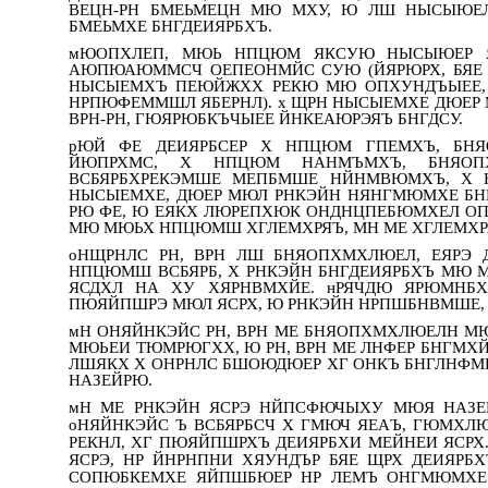
ВЕЦН-РН БМЕЬМЕЦН МЮ МХУ, Ю ЛШ НЫСЫЮЕ
БМЕЬМХЕ БНГДЕИЯРБХЪ.
мЮОПХЛЕП, МЮЬ НПЦЮМ ЯКСУЮ НЫСЫЮЕР Я
АЮПЮАЮММСЧ ОЕПЕОНМЙС СУЮ (ЙЯРЮРХ, БЯЕ
НЫСЫЕМХЪ ПЕЮЙЖХХ РЕКЮ МЮ ОПХУНДЪЫЕЕ,
НРПЮФЕММШЛ ЯБЕРНЛ). х ЩРН НЫСЫЕМХЕ ДЮЕР 
ВРН-РН, ГЮЯРЮБКЪЧЫЕЕ ЙНКЕАЮРЭЯЪ БНГДСУ.
рЮЙ ФЕ ДЕИЯРБСЕР Х НПЦЮМ ГПЕМХЪ, БН
ЙЮПРХМС, Х НПЦЮМ НАНМЪМХЪ, БНЯОП
ВСБЯРБХРЕКЭМШЕ МЕПБМШЕ НЙНМВЮМХЪ, Х 
НЫСЫЕМХЕ, ДЮЕР МЮЛ РНКЭЙН НЯНГМЮМХЕ БНГ
РЮ ФЕ, Ю ЕЯКХ ЛЮРЕПХЮК ОНДНЦПЕБЮМХЕЛ О
МЮ МЮЬХ НПЦЮМШ ХГЛЕМХРЯЪ, МН МЕ ХГЛЕМХРЯ
оНЩРНЛС РН, ВРН ЛШ БНЯОПХМХЛЮЕЛ, ЕЯРЭ
НПЦЮМШ ВСБЯРБ, Х РНКЭЙН БНГДЕИЯРБХЪ МЮ 
ЯСДХЛ НА ХУ ХЯРНВМХЙЕ. нРЯЧДЮ ЯРЮМНБ
ПЮЯЙПШРЭ МЮЛ ЯСРХ, Ю РНКЭЙН НРПШБНВМШЕ, 
мН ОНЯЙНКЭЙС РН, ВРН МЕ БНЯОПХМХЛЮЕЛН М
МЮЬЕИ ТЮМРЮГХХ, Ю РН, ВРН МЕ ЛНФЕР БНГМХ
ЛШЯКХ Х ОНРНЛС БШОЮДЮЕР ХГ ОНКЪ БНГЛНФМН
НАЗЕЙРЮ.
мН МЕ РНКЭЙН ЯСРЭ НЙПСФЮЧЫХУ МЮЯ НАЗЕ
оНЯЙНКЭЙС Ъ ВСБЯРБСЧ Х ГМЮЧ ЯЕАЪ, ГЮМХЛЮ
РЕКНЛ, ХГ ПЮЯЙПШРХЪ ДЕИЯРБХИ МЕЙНЕИ ЯСРХ.
ЯСРЭ, НР ЙНРНПНИ ХЯУНДЪР БЯЕ ЩРХ ДЕИЯРБХ
СОПЮБКЕМХЕ ЯЙПШБЮЕР НР ЛЕМЪ ОНГМЮМХЕ 