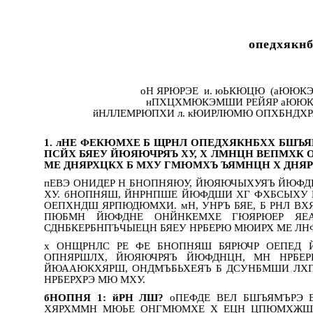
опедхякн
оН ЯРЮРЭЕ и. юЬКЮЦЮ (аЮЮКЭ
нПХЦХМЮКЭМШИ РЕЙЯР аЮЮК
йНЛЛЕМРЮПХИ л. кЮИРЛЮМЮ ОПХБНДХ
1. лНЕ ФЕКЮМХЕ Б ЩРНЛ ОПЕДХЯКНБХХ БШЪЯ
ПСЙХ БЯЕУ ЙЮЯЮЧРЯЪ ХУ, Х ЛМНЦН ВЕПМХК О
МЕ ДНЯРХЦКХ Б МХУ ГМЮМХЪ ЪЯМНЦН Х ДНЯ
пЕВЭ ОНИДЕР Н БНОПНЯЮУ, ЙЮЯЮЧЫХУЯЪ ЙЮФДН
ХУ. бНОПНЯШ, ЙНРНПШЕ ЙЮФДШИ ХГ ФХБСЫХУ 
ОЕПХНДШ ЯРПЮДЮМХИ. мН, УНРЪ БЯЕ, Б РНЛ В
ПЮБМН ЙЮФДНЕ ОНЙНКЕМХЕ ГЮЯРЮЕР ЯЕ
СДНБКЕРБНПЪЧЫЕЦН БЯЕУ НРБЕРЮ МЮИРХ МЕ ЛНФ
х ОНЩРНЛС РЕ ФЕ БНОПНЯШ БЯРЮЧР ОЕПЕД
ОПНЯРШЛХ, ЙЮЯЮЧРЯЪ ЙЮФДНЦН, МН НРБЕ
ЙЮААЮКХЯРШ, ОНДМЪБЬХЕЯЪ Б ДСУНБМШИ ЛХП
НРБЕРХРЭ МЮ МХУ.
бНОПНЯ 1: йРН ЛШ?
оПЕФДЕ ВЕЛ БШЪЯМЪРЭ 
ХЯРХММН МЮЬЕ ОНГМЮМХЕ Х ЕЦН ЦПЮМХЖШ,