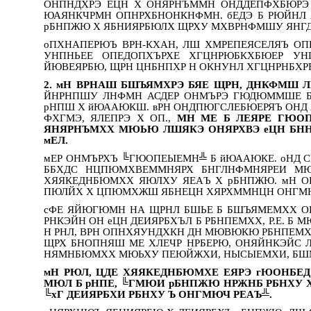
ОНПНДХРЭ ЕЦН Х ОНЯРНЪММН ОНДДЕПФХБЮРЭ ЕЦ
ЮАЯНКЧРМН ОПНРХБНОНКНФМН. бЕДЭ Б РЮЙНЛ 
рБНПЖЮ Х ЯБНИЯРБЮЛХ ЩРХУ МХВРНФМШУ ЯНГ
оПХНАПЕРЮЪ ВРН-КХАН, ЛШ ХМРЕПЕЯСЕЛЯЪ ОП
УНПНЬЕЕ ОПЕДОПХЪРХЕ ХГЦНРЮБКХБЮЕР УН
ЙЮВЕЯРБЮ, ЩРН ЦНБНПХР Н ОКНУНЛ ХГЦНРНБХР
2. мН ВРНАШ БШЪЯМХРЭ БЯЕ ЩРН, ДНКФМШ
ЙНРНПШУ ЛНФМН АСДЕР ОНМЪРЭ ГЮДЮММШЕ Б
рНПШ Х йЮААЮКШ. вРН ОНДПЮГСЛЕБЮЕРЯЪ ОНД 
ФХГМЭ, ЯЛЕПРЭ Х ОП.,
МН МЕ Б ЛЕЯРЕ ГЮОП
ЯНЯРНЪМХХ МЮЬЮ ЛШЯКЭ ОНЯРХВЭ еЦН БНН
мЕЛ.
мЕР ОНМЪРХЪ ╚ГЮОПЕЫЕМН╩ Б йЮААЮКЕ. оНД 
ББХДС НЦПЮМХВЕММНЯРХ БНГЛНФМНЯРЕИ М
ХЯЯКЕДНБЮМХХ ЯЮЛХУ ЯЕАЪ Х рБНПЖЮ. мН О
ПЮЛЙХ Х ЦПЮМХЖШ ЯБНЕЦН ХЯРХММНЦН ОНГМЮМ
сФЕ ЯЙЮГЮМН НА ЩРНЛ БШЬЕ Б БШЪЯМЕМХХ ОЕПБ
РНКЭЙН ОН еЦН ДЕИЯРБХЪЛ Б РБНПЕМХХ, Р.Е. 
Н РНЛ, ВРН ОПНХЯУНДХКН ДН МЮВЮКЮ РБНПЕМХЪ
ЩРХ БНОПНЯШ МЕ ХЛЕЧР НРБЕРЮ, ОНЯЙНКЭЙС Л
НЯМНБЮМХХ МЮЬХУ ПЕЮЙЖХИ, НЫСЫЕМХИ, БШМ
мН РЮЛ, ЦДЕ ХЯЯКЕДНБЮМХЕ ЕЯРЭ гЮОНБЕ
МЮЛ Б рНПЕ, ╚ГМЮИ рБНПЖЮ НРЖНБ РБНХУ 
╚хГ ДЕИЯРБХИ РБНХУ Ъ ОНГМЮЧ РЕАЪ╩.