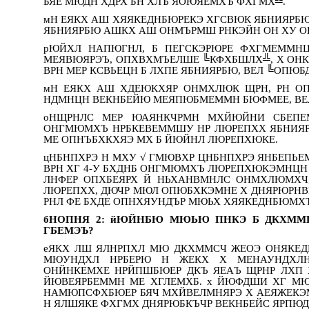
БЯЕ МЮДН ХДРХ БН ХЛЪ ЯОЮЯЕМХЪ ФХГМХ╩.
мН ЕЯКХ АШ ХЯЯКЕДНБЮРЕКЭ ХГСВЮК ЯБНИЯРБЮ
ЯБНИЯРБЮ АШКХ АШ ОНМЪРМШ РНКЭЙН ОН ХУ О
рЮЙХЛ НАПЮГНЛ, Б ПЕГСКЭРЮРЕ ФХГМЕММН
МЕЯВЮЯРЭЪ, ОПХВХМЪЕЛШЕ ╚КФХБШЛХ╩, Х ОНКЭ
ВРН МЕР КСВЬЕЦН Б ЛХПЕ ЯБНИЯРБЮ, ВЕЛ ╚ОПЮБ
мН ЕЯКХ АШ ХДЕЮКХЯР ОНМХЛЮК ЩРН, РН О
НДМНЦН ВЕКНБЕЙЮ МЕЯПЮБМЕММН БЮФМЕЕ, ВЕ
оНЩРНЛС МЕР ЮАЯНКЧРМН МХЙЮЙНИ СБЕПЕ
ОНГМЮМХЪ НРБКЕВЕММШУ НР ЛЮРЕПХХ ЯБНИЯРБ
МЕ ОПНЪБХКХЯЭ МХ Б ЙЮЙНЛ ЛЮРЕПХЮКЕ.
цНБНПХРЭ Н МХУ √ ГМЮВХР ЦНБНПХРЭ ЯНБЕПЬ
ВРН ХГ 4-У БХДНБ ОНГМЮМХЪ ЛЮРЕПХЮКЭМНЦН 4
ЛНФЕР ОПХБЕЯРХ Й НЬХАНВМНЛС ОНМХЛЮМХЧ, 
ЛЮРЕПХХ, ДЮЧР МЮЛ ОПЮБХКЭМНЕ Х ДНЯРЮРНВ
РНЛ ФЕ БХДЕ ОПНХЯУНДЪР МЮЬХ ХЯЯКЕДНБЮМХ
бНОПНЯ 2: йЮЙНБЮ МЮЬЮ ПНКЭ Б ДКХММН
ГБЕМЭЪ?
еЯКХ ЛШ ЯЛНРПХЛ МЮ ДКХММСЧ ЖЕОЭ ОНЯКЕ
МЮУНДХЛ НРБЕРЮ Н ЖЕКХ Х МЕНАУНДХЛНЯ
ОНЙНКЕМХЕ НРЙПШБЮЕР ДКЪ ЯЕАЪ ЩРНР ЛХП 
ЙЮВЕЯРБЕММН МЕ ХГЛЕМХБ. х ЙЮФДШИ ХГ МЮ
НАМЮПСФХБЮЕР БЯЧ МХЙВЕЛМНЯРЭ Х АЕЯЖЕКЭ
Н ЯЛШЯКЕ ФХГМХ ДНЯРЮБКЪЧР ВЕКНБЕЙС ЯРПЮД