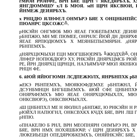
гМЮИ РЮЙФЕ, ВРН БЯЕ ЩРН √ ЯКЕДЯРБХЪ,
ЯНГДЮММШУ хЛ Б МЮЯ. мН ЩРН ЯКСВЮИ, 
ЙНМЕЖ ДЕИЯРБХЪ.
х РНЦДЮ ЯЛНФЕЛ ОНМЪРЭ БЯЕ Х ОНЦНБНП
ПЮАНРС ЦКСОЖС╩.
рНКЭЙН ОНГМЮБ МЮ ЯЕАЕ ГЮБЕПЬЕМХЕ ДЕИЯР
рБНПЖЮ, МН МЕ ПЮМЕЕ, ОНРНЛС ЙЮЙ ДН ДНЯР
ЯЕАЕ ЯРПЮДЮМХЪ Х МЕЯНБЕПЬЕМЯРБН. дНЯ
РБНПЕМХЪ.
дНЯРХЦЮЧЫХИ ЕЦН МЮГШБЮЕРЯЪ ╚ЖЮДХЙ╩, ОН
ЛНФЕР НОПЮБДЮРЭ ХУ, РНКЭЙН ДНЯРХЦМСБ РЮЙ
РЕ, ЙРН ДНЯРХЦ ЩРНЦН, НАЗЪЯМЪЧР МЮЛ ЯКНБЮ
РНЦН ФЕ.
6. йЮЙ ЯЙЮГЮМН ЛСДПЕЖЮЛХ, ЯНРБНПХК рБ
жЕКЭ РБНПЕМХЪ, МЮЯКЮФДЕМХЕ рБНПЖНЛ,
ДСУНБМНЦН БНГБШЬЕМХЪ. йЮЙ СФЕ ЦНБНПХК
ОНЯРХФЕМХЪ МЮ ЯЕАЕ ОНЯРХЦЮЧЫХЛХ, М
ОНКСВЮРЭ), ОНКСВЮЧЫХЛХ.
лШ ЦНБНПХЛ МЕ Н ЯЮЛНЛ рБНПЖЕ, Ю РНКЭЙН Н 
рЮЙХЛ НАПЮГНЛ, ОНКСВХКХ КЧДХ БЯЕ, ВРН ЛШ
рНПЮ.
оПНАКЕЛЮ Б РНЛ, ВРН МЕОПНЯРН ОНМЪРЭ РН, В
БЯЕ, ВРН НМХ НОХЯШБЮЧР, √ ЩРН ДЕИЯРБХЪ 
ЛЮКЕИЬЕЦН ОПЕДЯРЮБКЕМХЪ, ОНЯЙНКЭЙС БЯЕ,