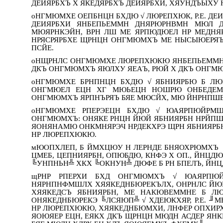
ДЕИЯРБХЪ Х ЯКЕДЯРБХЪ ДЕИЯРБХИ, ХЯУНДЪЫХУ 
оНГМЮМХЕ ОЕПБНЦН БХДЮ √ ЛЮРЕПХЮК, Р.Е. ДЕ
ДЕИЯРБХИ ЯНБЕПЬЕММН ДНЯРЮРНВМН МЮЛ Д
МЮЯРНКЭЙН, ВРН ЛШ МЕ ЯРПЮДЮЕЛ НР МЕДН
НРЯСРЯРБХЕ ЩРНЦН ОНГМЮМХЪ МЕ НЫСЫЮЕРЯ
ПСЙЕ.
оНЩРНЛС ОНГМЮМХЕ ЛЮРЕПХЮКЮ ЯНБЕПЬЕММН 
ДКЪ ОНГМЮМХЪ ЯЮЛХУ ЯЕАЪ, РЮЙ Х ДКЪ ОНГМ
оНГМЮМХЕ БРНПНЦН БХДЮ √ ЯБНИЯРБЮ Б ЛЮ
ОНГМЮЕЛ ЕЦН ХГ МЮЬЕЦН НОШРЮ ОНБЕДЕМХ
ОНГМЮМХЪ ЯРПНЪРЯЪ БЯЕ МЮСЙХ, МЮ ЙНРНПШЕ
оНГМЮМХЕ РПЕРЭЕЦН БХДЮ √ ЮАЯРПЮЙРМШЕ
ОНГМЮМХЪ: ОНЯКЕ РНЦН ЙЮЙ ЯБНИЯРБН НРЙ
ЯОНЯНАМЮ ОНКМНЯРЭЧ НРДЕКХРЭ ЩРН ЯБНИЯРБ
НР ЛЮРЕПХЮКЮ.
мЮОПХЛЕП, Б ЙМХЦЮУ Н ЛЕРНДЕ БНЯОХРЮМХЪ 
ЦМЕБ, ЦЕПНИЯРБН, ОПЮБДЮ, КНФЭ Х ОП., ЙНЦД
╚УНПНЬН╩ ХКХ ╚ОКНУН╩ ДЮФЕ Б РН БПЕЛЪ, ЙН
щРНР РПЕРХИ БХД ОНГМЮМХЪ √ ЮАЯРПЮ
НЯРНПНФМШЛХ ХЯЯКЕДНБЮРЕКЪЛХ, ОНРНЛС ЙЮ
ХЯЯКЕДСЪ ЯБНИЯРБН, МЕ НАКЮВЕММНЕ Б ЛЮ
ОНЯКЕДНБЮРЕКЭ ╚ЛСЯЮП╩ √ ХДЕЮКХЯР, Р.Е. ╜М
НР ЛЮРЕПХЮКЮ, ХЯЯКЕДНБЮМХИ, ЛНФЕР ОПХИРХ 
ЯОЮЯЕР ЕЦН, ЕЯКХ ДКЪ ЩРНЦН МЮДН АСДЕР ЯНК