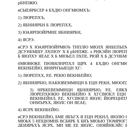
рБНПЖЮ.
яСЫЕЯРБСЕР 4 БХДЮ ОНГМЮМХЪ:
1) ЛЮРЕПХЪ,
2) ЯБНИЯРБН Б ЛЮРЕПХХ,
3) ЮАЯРПЮЙРМНЕ ЯБНИЯРБН,
4) ЯСРЭ.
яСРЭ Х ЮАЯРПЮЙРМЮЪ ТНПЛЮ МЮЛХ ЯНБЕПЬЕМ
ДСУНБМШУ ЛХПЮУ Х Б рБНПЖЕ. х РНКЭЙН ЛЮРЕ
Б ЯЮЛХУ ЯЕАЕ Х Б МЮЬЕЛ ЛХПЕ, РЮЙ Х Б ДСУНБ
бМЮВЮКЕ ПЮЯЯЛНРПХЛ ЩРХ 4 БХДЮ ОНГМЮ
ВЕКНБЕЙЮ, ЯНЯРНЪЫЕЦН ХГ:
1) ЛЮРЕПХХ, Р.Е. РЕКЮ ВЕКНБЕЙЮ;
2) ЯБНИЯРБЮ, НАКЮВЕММНЦН Б ЕЦН РЕКН, МЮОП
3) НРБКЕВЕММНЦН ЯБНИЯРБЮ, Р.Е. Е
ЛЮРЕПХЮКЮ ВЕКНБЕЙЮ Х ХГСВЮЕЛ ЕЦН
ВЕКНБЕЙНЛ, Р.Е. ХГСВЮЕЛ ЯЮЛС ЙЮРЕЦН
ОНМЪРХХ, ЯЮЛС ОН ЯЕАЕ;
4) ЯСРХ ВЕКНБЕЙЮ.
яСРЭ ВЕКНБЕЙЮ, БМЕ ЯБЪГХ Я ЕЦН РЕКНЛ, ЯЮЛ
МЮЬХ 5 НПЦЮМНБ ВСБЯРБ Х БЯЪ МЮЬЮ ТЮМРЮГХ
ДЕИЯРБХЪ ЯСРХ, МН МЕ ЕЕ ЯЮЛС, ОНЯЙНКЭЙС