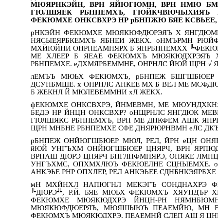
МЮЯРНКЭЙН, ВРН ЯЙЮГЮМН, ВРН НМЮ БМН
ГЮЛШЯЕК РБНПЕМХЪ, ГЮЙКЧВЮЧЫХИЯЪ 
ФЕКЮМХЕ ОНКСВХРЭ НР рБНПЖЮ БЯЕ КСВЬЕЕ,
рНКЭЙН ФЕКЮМХЕ МЮЯКЮФДЮРЭЯЪ Х ЯНГДЮМН
НЯСЫЕЯРБКЕМХЪ ЯБНЕИ ЖЕКХ. оНМЪРМН РЮЙ
МХЙЮЙНИ ОНРПЕАМНЯРХ Б ЯНРБНПЕМХХ ╚ФЕКЮМ
МЕ ХЛЕЕР Б ЯЕАЕ ФЕКЮМХЪ МЮЯКЮДХРЭЯЪ 
РБНПЕМХЕ. еДХМЯРБЕММНЕ, ОНРНЛС ЙЮЙ ЩРН √ 
лЕМЪЪ МЮЬХ ФЕКЮМХЪ, рБНПЕЖ БШГШБЮЕР 
ДСУНБМШЕ. х ОНРНЛС АНКЕЕ МХ Б ВЕЛ МЕ МСФД
Б ЖЕКНЛ Й МЮЛЕВЕММНИ хЛ ЖЕКХ.
фЕКЮМХЕ ОНКСВХРЭ, ЙНМЕВМН, МЕ МЮУНДХКНЯЭ
БЕДЭ НР ЙНЦН ОНКСВХР? оНЩРНЛС ЯНГДЮК МЕВР
ГЮЛШЯКС РБНПЕМХЪ, ВРН МЕ ДНКФЕМ АШК ЯНР
ЩРН МНБНЕ РБНПЕМХЕ СФЕ ДНЯРЮРНВМН еЛС Д
рБНПЕЖ ОНЙЮГШБЮЕР МЮЛ, РЕЛ, ЙРН еЦН ОН
йЮЙ УНГЪХМ ОНЙЮГШБЮЕР ЦНЯРЧ, ВРН ЯРПЮД
ВРНАШ ДЮРЭ ЦНЯРЧ БНГЛНФМНЯРЭ, ОНЯКЕ ЛМН
УНГЪХМС, ОПХМХЛЮЪ ФЕКЮЕЛНЕ СЦНЫЕМХЕ. оП
АНКЭЬЕ РНР ОПХЛЕР, РЕЛ АНКЭЬЕЕ СДНБНКЭЯРБХ
мН МХЙНХЛ НАПЮГНЛ МЕКЭГЪ СОНДНАХРЭ 
╚ДЮРЭ╩, Р.Й. БЯЕ МЮЬХ ФЕКЮМХЪ ХЯУНДЪР 
ФЕКЮМХЕ МЮЯКЮДХРЭ ЙНЦН-РН НЯМНБЮ
МЮЯКЮФДЮЕРЯЪ, МЮЯШЫЮЪ ПЕАЕМЙЮ, МН Е
ФЕКЮМХЪ МЮЯКЮДХРЭ, ПЕАЕМНЙ СЛЕП АШ Я ЦН