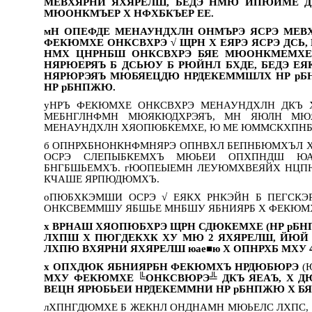
МЕВХЯРНИ ЯХЯРЕЛШ, БЕДЭ НМЮ ЙПЮИМЕ Д
МЮОНКМЪЕР Х НФХБКЪЕР ЕЕ.
мН ОПЕФДЕ МЕНАУНДХЛН ОНМЪРЭ ЯСРЭ МЕВ
ФЕКЮМХЕ ОНКСВХРЭ √ ЩРН Х ЕЯРЭ ЯСРЭ ДСЬ
НМХ ЦНРНБШ ОНКСВХРЭ БЯЕ МЮОНКМЕМХЕ,
НЯРЮЕРЯЪ Б ДСЬЮУ Б РЮЙНЛ БХДЕ, БЕДЭ 
НЯРЮРЭЯЪ МЮБЯЕЦДЮ НРДЕКЕММШЛХ НР рБН
НР рБНПЖЮ.
уНРЪ ФЕКЮМХЕ ОНКСВХРЭ МЕНАУНДХЛН ДКЪ
МЕБНГЛНФМН МЮЯКЮДХРЭЯЪ, МН ЯЮЛН МЮ
МЕНАУНДХЛН ХЯОПЮБКЕМХЕ, Ю МЕ ЮММСКХПН
б ОПНРХБНОНКНФМНЯРЭ ОПНВХЛ БЕПНБЮМХЪЛ 
ОСРЭ СЛЕПЫБКЕМХЪ МЮЬЕИ ОПХПНДШ ЮАЯ
БНГБШЬЕМХЪ. гЮОПЕЫЕМН ЛЕУЮМХВЕЯЙХ НЦ
КЧАШЕ ЯРПЮДЮМХЪ.
оПЮБХКЭМШИ ОСРЭ √ ЕЯКХ РНКЭЙН Б ПЕГСКЭ
ОНКСВЕММШУ ЯБШЬЕ МНБШУ ЯБНИЯРБ Х ФЕКЮМХИ
х ВРНАШ ХЯОПЮБХРЭ ЩРН СДЮКЕМХЕ (НР рБ
ЛХПШ Х ПЮГДЕКХК ХУ МЮ 2 ЯХЯРЕЛШ, ЙЮЙ
ЛХПЮ ВХЯРНИ ЯХЯРЕЛШ юае■ю Х ОПНРХБ МХУ 
х ОПХДЮК ЯБНИЯРБН ФЕКЮМХЪ НРДЮБЮРЭ
(
МХУ ФЕКЮМХЕ ╚ОНКСВЮРЭ╩ ДКЪ ЯЕАЪ, Х ДЮ
ВЕЦН ЯРЮБЬЕИ НРДЕКЕММНИ НР рБНПЖЮ Х БЯ
лХПНГДЮМХЕ Б ЖЕКНЛ ОНДНАМН МЮЬЕЛС ЛХПС, 