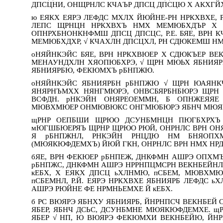
ДПСЦНИ, ОНЩРНЛС КЧАЪР ДПСЦ ДПСЦЮ Х АКХГЙХ
ю ЕЯКХ ЕЯРЭ ЛЕФДС МХЛХ ЙЮЙНЕ-РН НРКХВХЕ, Р
ЛЕПС ЩРНЦН НРКХВХЪ НМХ МЕМЮБХДЪР Х Д
ОПНРХБНОНКНФМШ ДПСЦ ДПСЦС, Р.Е. БЯЕ, ВРН 
МЕМЮБХДХР, √ КЧАХЛН ДПСЦХЛ, РН СДЮКЕМШ Н
оНЯЙНКЭЙС БЯЕ, ВРН НРКХВЮЕР Х СДЮКЪЕР ВЕК
МЕНАУНДХЛН ХЯОПЮБХРЭ, √ ЩРН МЮЬХ ЯБНИЯ
ЯБНИЯРБЮ, ФЕКЮМХЪ рБНПЖЮ.
оНЯЙНКЭЙС ЯБНИЯРБН рБНПЖЮ √ ЩРН ЮАЯН
ЯНЯРНЪМХХ НЯНГМЮРЭ, ОНВСБЯРБНБЮРЭ ЩРН
ВСФДН. рНКЭЙН ОНЯРЕОЕММН, Б ОПНЖЕЯЯЕ
МЮВХМЮЕР ОНМЮВЮКС ОНГМЮБЮРЭ ЯБНЧ МЮЯР
щРНР ОЕПБШИ ЩРЮО ДСУНБМНЦН ПЮГБХРХ
мЮГШБЮЕРЯЪ ЩРНР ЩРЮО РЮЙ, ОНРНЛС ВРН ОН
Я рБНПЖНЛ, РНКЭЙН РНЦДЮ НМ БНЯОПХ
(МЮЯКЮФДЕМХЪ) ЙЮЙ ГКН, ОНРНЛС ВРН НМХ НРД
бЯЕ, ВРН ФЕКЮЕР рБНПЕЖ, ДНКФМН АШРЭ ОПХМЪ
рБНПЖС, ДНКФМН АШРЭ НРРНПЦМСРН ВЕКНБЕЙНЛ
кЕБХ, Х ЕЯКХ ДПСЦ ьХЛНМЮ, пСБЕМ, МЮВХМЮ
пСБЕМНЛ, Р.Й. ЕЯРЭ НРКХВХЕ ЯБНИЯРБ ЛЕФДС 
АШРЭ РЮЙНЕ ФЕ НРМНЬЕМХЕ Й кЕБХ.
б РС ВЮЯРЭ ЯБНХУ ЯБНИЯРБ, ЙНРНПСЧ ВЕКНБЕЙ
ЯБЕР, ЯБНЧ ДСЬС, ДСУНБМНЕ МЮЯКЮФДЕМХЕ. щ
ЯБЕР √ НП, Ю ВЮЯРЭ ФЕКЮМХИ ВЕКНБЕЙЮ, ЙН