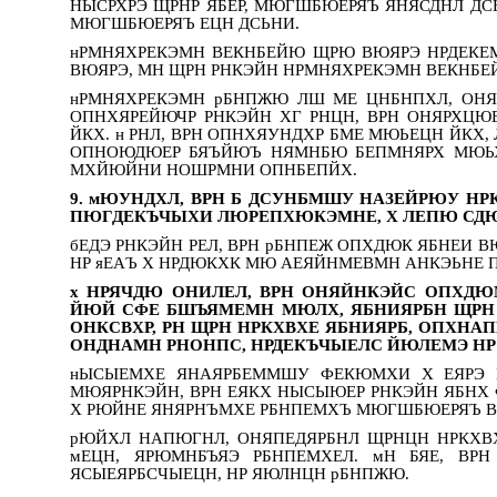
НЫСРХРЭ ЩРНР ЯБЕР, МЮГШБЮЕРЯЪ ЯНЯСДНЛ ДСЬ
МЮГШБЮЕРЯЪ ЕЦН ДСЬНИ.
нРМНЯХРЕКЭМН ВЕКНБЕЙЮ ЩРЮ ВЮЯРЭ НРДЕКЕМ
ВЮЯРЭ, МН ЩРН РНКЭЙН НРМНЯХРЕКЭМН ВЕКНБЕ
нРМНЯХРЕКЭМН рБНПЖЮ ЛШ МЕ ЦНБНПХЛ, ОН
ОПНХЯРЕЙЮЧР РНКЭЙН ХГ РНЦН, ВРН ОНЯРХЦ
ЙКХ. н РНЛ, ВРН ОПНХЯУНДХР БМЕ МЮЬЕЦН ЙКХ
ОПНОЮДЮЕР БЯЪЙЮЪ НЯМНБЮ БЕПМНЯРХ МЮЬХ
МХЙЮЙНИ НОШРМНИ ОПНБЕПЙХ.
9. мЮУНДХЛ, ВРН Б ДСУНБМШУ НАЗЕЙРЮУ НР
ПЮГДЕКЪЧЫХИ ЛЮРЕПХЮКЭМНЕ, Х ЛЕПЮ СДЮ
бЕДЭ РНКЭЙН РЕЛ, ВРН рБНПЕЖ ОПХДЮК ЯБНЕИ В
НР яЕАЪ Х НРДЮКХК МЮ АЕЯЙНМЕВМН АНКЭЬНЕ 
х НРЯЧДЮ ОНИЛЕЛ, ВРН ОНЯЙНКЭЙС ОПХД
ЙЮЙ СФЕ БШЪЯМЕМН МЮЛХ, ЯБНИЯРБН ЩРН 
ОНКСВХР, РН ЩРН НРКХВХЕ ЯБНИЯРБ, ОПХНАП
ОНДНАМН РНОНПС, НРДЕКЪЧЫЕЛС ЙЮЛЕМЭ Н
нЫСЫЕМХЕ ЯНАЯРБЕММШУ ФЕКЮМХИ Х ЕЯРЭ Б
МЮЯРНКЭЙН, ВРН ЕЯКХ НЫСЫЮЕР РНКЭЙН ЯБНХ 
Х РЮЙНЕ ЯНЯРНЪМХЕ РБНПЕМХЪ МЮГШБЮЕРЯЪ ВЕ
рЮЙХЛ НАПЮГНЛ, ОНЯПЕДЯРБНЛ ЩРНЦН НРКХВХ
мЕЦН, ЯРЮМНБЪЯЭ РБНПЕМХЕЛ. мН БЯЕ, ВР
ЯСЫЕЯРБСЧЫЕЦН, НР ЯЮЛНЦН рБНПЖЮ.