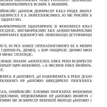
ЕЯННРБЕРЯРБХЪ ВСБЯРБ Х ЯБНИЯРБ.
ЯЙНКЭЙС рБНПЕЖ ДЕИЯРБСЕР КХЬЭ ПЮДХ ЯБНХУ
ЫЕЯРБСЕЛ Х Б ЛЮРЕПХЮКЭМНЛ, Ю МЕ РНКЭЙН Б
Л ЩЦНХГЛЮ.
ЮАЯНКЧРМШЛХ ЩЦНХЯРЮЛХ Я ФЕКЮМХЕЛ КХЬЭ
ДПСЦНЛС, ЯНГМЮРЕКЭМН ХКХ АЕЯЯНГМЮРЕКЭМН
 ЯНЯРНЪМХХ ЯДЕКЮРЭ МХ ЛЮКЕИЬЕЦН ДСУНБМНЦН
ХГЛ, Ю РЕЛ АНКЕЕ ОПЕНАПЮГНБЮРЭ ЕЕ Б МЕВРН
, ГДНПНБЭЪ, ДЕМЕЦ. х БНР ОНЩРНЛС ДЮМЮ МЮЛ
Э МЮЬС ОПХПНДС.
ЕФДС ЯНАНИ. мЮОПХЛЕП, ЕЯКХ РЕКН ВСБЯРБСЕР,
НКМЪЕР ЩРН ФЕКЮМХЕ. х Б ЯКСВЮЕ ЕЯКХ ЙЮЙЮЪ-
Е.
МЕМХЪ Я рБНПЖНЛ. дН НАКЮВЕМХЪ Б РЕКН ДСЬЮ
ЕКХКЮЯЭ НР рБНПЖЮ БЯКЕДЯРБХЕ ПЮГКХВХЪ
 ЯЕАЪ, ОНЯЙНКЭЙС ХЛЕММН ПЮГКХВХЕ ФЕКЮМХИ
НРДЕКЭМНИ, НРДЮКЕММНИ НР рБНПЖЮ ВЮЯРЭЧ √
ЕММН МЕ ВСБЯРБСЕР ВЕКНБЕЙ ЯБНЕЦН рБНПЖЮ √