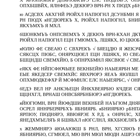
ОПХБШВЙХ, ЯЛНФЕЬЭ ДЕКЮРЭ ВРН-РН Х ПЮДХ рБ
ю АСДСВХ АКХГНЙ РЮЙХЛ НАПЮГНЛ ДСУНБМН Я 
РН ПЮДХ яНГДЮРЕКЪ Х, РЮЙХЛ НАПЮГНЛ, БНИ
ЯКХЪМХЪ Я МХЛ.
бШОНКМЪЪ ОНПСВЕМХЪ Х ДЕКЮЪ ВРН-КХАН ДК
РЮЙХЛ НАПЮГНЛ ЕЦН ГМЮМХЪ, ЛШЯКХ, Ю ЦКЮБМ
яЮЛЮ ФЕ СВЕАЮ С СВХРЕКЪ √ БЯЕЦДЮ Я ЖЕКЭ
СЯКСЦХ ПЮБС, ОНЯРХЦЮЕЛ ЕЦН ЛШЯКХ, Ю СВЕ
БШЦНДШ СВЕМХЙЮ, Б ОПНРХБМНЛ ЯКСВЮЕ √ СВЕ
еЯКХ ФЕ НЙПСФЮЧЫЕЕ ВЕКНБЕЙЮ НАЫЕЯРБН МЕ 
ЕЫЕ ЯКЕДСЕР СВЕМХЙС ЯВХРЮРЭ ЯЕАЪ ЯЮЛШЛ
ОПХМЮДКЕФХР Й МСФМНЛС ЕЛС НАЫЕЯРБС, √ ОНР
бЕДЭ ВЕЛ НР АНКЭЬЕЦН ЙНКХВЕЯРБЮ КЧДЕИ 
ЩЦНХГЛ, ВРНАШ ОНВСБЯРБНБЮРЭ яНГДЮРЕКЪ.
яЙЮГЮМН, ВРН ЙЮФДШИ ВЕКНБЕЙ НАЪГЮМ ДНЯРХ
ОСРЕЛ ЯННРБЕРЯРБХЪ ЯБНИЯРБ. яБНИЯРБЮ р
ЯРПЮУ, ПЮДНЯРЭ, ЯВЮЯРЭЕ Х Р.Д. х ОНРНЛС
ЯНЕДХМЪЕЛЯЪ Я БШЯЬХЛ пЮГСЛНЛ, ЯКХБЮЕЛЯЪ Я
х ЖЕММНЯРЭ йЮААЮКШ Б РНЛ, ВРН, ХГСВЮЪ 
ЯБНИЯРБЮ, СГМЮЕЛ, МЮ ВРН МЮЛ МЮДН АШРЭ О