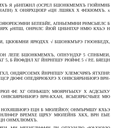
ЕМХЪ Я рБНПЖНЛ (ОСРЕЛ БШОНКМЕМХЪ ГЮЙНМНБ
НАПН) Х ОНЯРХЦЮЕР еЦН ЛШЯКХ Х ФЕКЮМХЪ. х
ОЮЯЮРЕКЭМНИ БЕПЕБЙЕ, АПНЬЕММНИ РНМСЫЕЛС Б
ЯРХ рНПШ, ОНРНЛС ЙЮЙ ЦНБНПХР НМЮ КХЬЭ Н
И, ЦКЮБМНИ ЯРЮДХХ √ БШОНКМЪРЭ ГЮОНБЕДХ,
ОН ЛЕПЕ БШОНКМЕМХЪ, ОПНУНДХР 5 СПНБМЕИ,
, Б ЙЮФДНЛ ХГ ЙНРНПШУ РЮЙФЕ 5 √ Р.Е. БЯЕЦН
ХЛ, ОНДЯРСОЕМХ ЙНРНПШУ ХЛЕМСЧРЯЪ ЯТХПНР.
ЛНЦСР ДЮФЕ ОПЕДЯРЮБХРЭ Х ОНВСБЯРБНБЮРЭ ВРН-
Ъ РЮЛ ФЕ ХГ ОПНЬКШУ, МЮЯРНЪЫХУ Х АСДСЫХУ
 ОНВСБЯРБНБЮРЭ ВРН-КХАН, ЯСЫЕЯРБСЧЫЕЕ МЮ
 НОХЯШБЮРЭ ЕЦН Б МЮЛЕЙЮУ, ОНМЪРМШУ КХЬЭ
ОНЛНФЕР ВРЕМХЕ ЩРХУ МЮЛЕЙНБ ХКХ, ВРН ЕЫЕ
НЦН ОНМХЛЮМХЪ.
БМЕИ, МН МЕБНГЛНФМН ДН ОПХУНДЮ лЮЬХЮУЮ