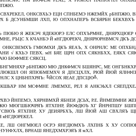
НПЖЮ.
СВХРЕКЕЛ, ОНКСВХЬЭ ЕЦН СПНБЕМЭ НЖЕМЙХ рБНПЖЮ, ВР
РХ Б ДСУНБМШИ ЛХП, Ю ОПХНАПЕРЪ ВСБЯРБН БЕКХВХЪ
Ъ ПЮБЮ Я ЖЕКЭЧ ЯДЕКЮРЭ ЕЛС ОПХЪРМНЕ, ДНЯРХЦЮЕР
НЕ, РЪЦС Х КЧАНБЭ Й яНГДЮРЕКЧ, ДНЯРЮРНВМСЧ ДКЪ Д
Ч ОНКСВЕМХЪ ГМЮМХИ ДКЪ ЯЕАЪ, Х ОНРНЛС МЕ ОПХБН
АНИ √ КХЬЭ ПЕВХ. мН БЯЕ ЩРН ОПХ СЯКНБХХ, ЕЯКХ С
АЮ БЮФМЕЕ СЯКСЦ.
БНГМНЯХР рБНПЖЮ МЮ ДНКФМСЧ БШЯНРС, МЕ ОНГБНКХР
 ЛЮКШЛ ОН ЯПЮБМЕМХЧ Я ДПСЦХЛХ, РЮЙ ЙЮЙ ЯЛНФЕР
НЛС Х ЦНБНПХРЯЪ: ╚ЙСОХ ЯЕАЕ ДПСЦЮ╩.
СЯКШЬХР НМ МСФМНЕ ЛМЕМХЕ, РЕЛ Я АНКЭЬХЛ СЯЕПДХ
ВЭ ЙНПЕМЭ, ХЯРНВМХЙ ЯБНЕИ ДСЬХ, Р.Е. ЙНМЕВМНИ Ж
БНПЖЮ МЮГШБЮЧРЯЪ ЯТХПНР, ЙЮФДЮЪ ХГ ЙНРНПШУ БШ
, ХГСВЮЪ ЯТХПНР, ХУ ДЕИЯРБХЪ, ЛШ ЙЮЙ АШ СВХЛЯЪ 
 яНГДЮРЕКЕЛ.
ЕЕ, ЛШ ОНГМЮЕЛ ОСРЭ ЯНГДЮМХЪ ЛХПНБ Х ХУ СОПЮБ
НУНФХЛХ, ВРНАШ ЯНЕДХМХРЭЯЪ Я мХЛ.