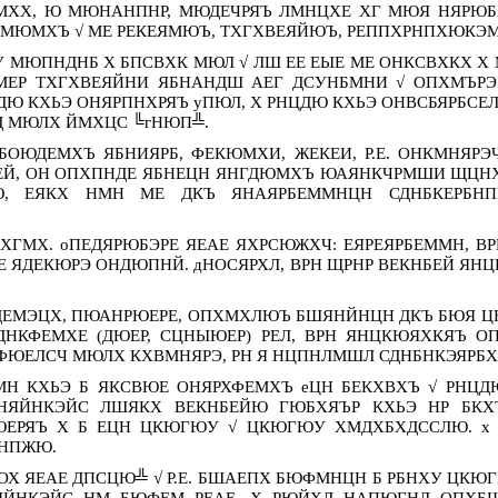
ХХ, Ю МЮНАНПНР, МЮДЕЧРЯЪ ЛМНЦХЕ ХГ МЮЯ НЯРЮБХ
МЮМХЪ √ МЕ РЕКЕЯМЮЪ, ТХГХВЕЯЙЮЪ, РЕППХРНПХЮКЭ
ХУ МЮПНДНБ Х БПСВХК МЮЛ √ ЛШ ЕЕ ЕЫЕ МЕ ОНКСВХКХ 
С МЕР ТХГХВЕЯЙНИ ЯБНАНДШ АЕГ ДСУНБМНИ √ ОПХМЪР
РНЦДЮ КХЬЭ ОНЯРПНХРЯЪ уПЮЛ, Х РНЦДЮ КХЬЭ ОНВСБЯР
Д МЮЛХ ЙМХЦС ╚гНЮП╩.
БОЮДЕМХЪ ЯБНИЯРБ, ФЕКЮМХИ, ЖЕКЕИ, Р.Е. ОНКМНЯР
ЕЙ, ОН ОПХПНДЕ ЯБНЕЦН ЯНГДЮМХЪ ЮАЯНКЧРМШИ ЩЦНХ
, ЕЯКХ НМН МЕ ДКЪ ЯНАЯРБЕММНЦН СДНБКЕРБН
ХГМХ. оПЕДЯРЮБЭРЕ ЯЕАЕ ЯХРСЮЖХЧ: ЕЯРЕЯРБЕММН, 
 ЯДЕКЮРЭ ОНДЮПНЙ. дНОСЯРХЛ, ВРН ЩРНР ВЕКНБЕЙ ЯН
ДЕМЭЦХ, ПЮАНРЮЕРЕ, ОПХМХЛЮЪ БШЯНЙНЦН ДКЪ БЮЯ ЦН
ДНКФЕМХЕ (ДЮЕР, СЦНЫЮЕР) РЕЛ, ВРН ЯНЦКЮЯХКЯЪ О
ЮЕЛСЧ МЮЛХ КХВМНЯРЭ, РН Я НЦПНЛМШЛ СДНБНКЭЯРБХ
МН КХЬЭ Б ЯКСВЮЕ ОНЯРХФЕМХЪ еЦН БЕКХВХЪ √ РНЦД
ЯЙНКЭЙС ЛШЯКХ ВЕКНБЕЙЮ ГЮБХЯЪР КХЬЭ НР БКХ
ЕРЯЪ Х Б ЕЦН ЦКЮГЮУ √ ЦКЮГЮУ ХМДХБХДССЛЮ. х
БНПЖЮ.
Х ЯЕАЕ ДПСЦЮ╩ √ Р.Е. БШАЕПХ БЮФМНЦН Б РБНХУ ЦКЮГ
ЯЙНКЭЙС НМ БЮФЕМ РЕАЕ, Х РЮЙХЛ НАПЮГНЛ ОПХБШЙ