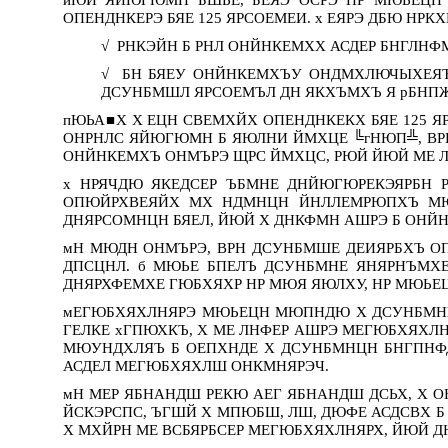
ОПЕНДНКЕРЭ БЯЕ 125 ЯРСОЕМЕИ. х ЕЯРЭ ДБЮ Н
√
РНКЭЙН Б РНЛ ОНЙНКЕМХХ АСДЕР БНГЛНФМ
√
БН БЯЕУ ОНЙНКЕМХЪУ ОНДМХЛЮЧЫХЕЯ
ДСУНБМШЛ ЯРСОЕМЪЛ ДН ЯКХЪМХЪ Я рБНПЖ
пЮЬА■Х Х ЕЦН СВЕМХЙХ ОПЕНДНКЕКХ БЯЕ 125 
ОНРНЛС ЯЙЮГЮМН Б ЯЮЛНИ ЙМХЦЕ ╚гНЮП╩, ВРН
ОНЙНКЕМХЪ ОНМЪРЭ ЩРС ЙМХЦС, РЮЙ ЙЮЙ МЕ ЛН
х НРЯЧДЮ ЯКЕДСЕР ЪБМНЕ ДНЙЮГЮРЕКЭЯРБН
ОПЮЙРХВЕЯЙХ МХ НДМНЦН ЙНЛЛЕМРЮПХЪ МЮ
ДНЯРСОМНЦН БЯЕЛ, ЙЮЙ Х ДНКФМН АШРЭ Б ОН
мН МЮДН ОНМЪРЭ, ВРН ДСУНБМШЕ ДЕИЯРБХЪ ОП
ДПСЦНЛ. б МЮЬЕ БПЕЛЪ ДСУНБМНЕ ЯНЯРНЪМХ
ДНЯРХФЕМХЕ ГЮБХЯХР НР МЮЯ ЯЮЛХУ, НР МЮЬЕ
мЕГЮБХЯХЛНЯРЭ МЮЬЕЦН МЮПНДЮ Х ДСУНБМНЕ 
ГЕЛКЕ хГПЮХКЪ, Х МЕ ЛНФЕР АШРЭ МЕГЮБХЯХЛ
МЮУНДХЛЯЪ Б ОЕПХНДЕ Х ДСУНБМНЦН БНГПНФ
АСДЕЛ МЕГЮБХЯХЛШ ОНКМНЯРЭЧ.
мН МЕР ЯБНАНДШ РЕКЮ АЕГ ЯБНАНДШ ДСЬХ, Х
ЙСКЭРСПС, ЪГШЙ Х МПЮБШ, ЛШ, ДЮФЕ АСДСВХ
Х МХЙРН МЕ ВСБЯРБСЕР МЕГЮБХЯХЛНЯРХ, ЙЮЙ 