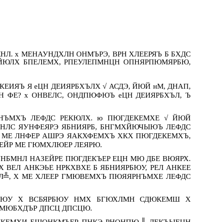
. х МЕНАУНДХЛН ОНМЪРЭ, ВРН ХЛЕЕРЯЪ Б БХДС
ЙЮЛХ БПЕЛЕМХ, РПЕУЛЕПМНЦН ОПНЯРПЮМЯРБЮ,
ИЯЪ Я еЦН ДЕИЯРБХЪЛХ √ АСДЭ, ЙЮЙ нМ, ДНАП,
РН ФЕ? х ОНВЕЛС, ОНДПЮФЮЪ еЦН ДЕИЯРБХЪЛ, Ъ
НЪМХЪ ЛЕФДС РЕКЮЛХ. ю ПЮГДЕКЕМХЕ √ ЙЮЙ
РНЛС ЯУНФЕЯРЭ ЯБНИЯРБ, БНГМХЙЮЧЫЮЪ ЛЕФДС
х МЕ ЛНФЕР АШРЭ ЯАКХФЕМХЪ ХКХ ПЮГДЕКЕМХЪ,
ЕЙР МЕ ГЮМХЛЮЕР ЛЕЯРЮ.
НБМНЛ НАЗЕЙРЕ ПЮГДЕКЪЕР ЕЦН МЮ ДБЕ ВЮЯРХ.
ВЕЛ АНКЭЬЕ НРКХВХЕ Б ЯБНИЯРБЮУ, РЕЛ АНКЕЕ
Л╩, Х МЕ ХЛЕЕР ГМЮВЕМХЪ ПЮЯЯРНЪМХЕ ЛЕФДС
ЪДЮУ Х ВСБЯРБЮУ НМХ БГЮХЛМН СДЮКЕМШ Х
ЕМЮБХДЪР ДПСЦ ДПСЦЮ.
ПЕЛКЕМХИ БШОНКМЪЕР ПНКЭ РНОНПЮ,╜ ДЕКЪЫЕЦН