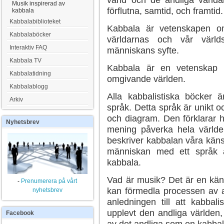
värld och de andliga världa
Musik inspirerad av
förflutna, samtid, och framtid.
kabbala
Kabbalabiblioteket
Kabbala är vetenskapen om
Kabbalaböcker
världarnas och vår värld
Interaktiv FAQ
människans syfte.
Kabbala TV
Kabbala är en vetenskap
Kabbalatidning
omgivande världen.
Kabbalablogg
Alla kabbalistiska böcker 
Arkiv
språk. Detta språk är unikt oc
och diagram. Den förklarar 
Nyhetsbrev
mening påverka hela värld
beskriver kabbalan våra känsl
människan med ett språk 
kabbala.
Vad är musik? Det är en käns
-
Prenumerera på vårt
kan förmedla processen av a
nyhetsbrev
anledningen till att kabbal
upplevt den andliga världen,
Facebook