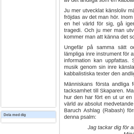
av det andliga som en kabbal
Ju mer utvecklat känsloliv 
fröjdas av det man hör. Ino
en hel värld för sig, gå igen
tragedi. Och ju mer man utve
kommer man att känna det s
Ungefär på samma sätt od
lämpliga inre instrument för a
information kan uppfattas.
musik genom sin inre känsla
kabbalistiska texter den andl
Människans första andliga f
tacksamhet till Skaparen. Ma
hur den har fört en ut ur en e
värld av absolut medvetande
Baruch Ashlag (Rabash) för
Dela
med dig
denna psalm:
Jag tackar dig för a