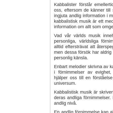
Kabbalister förstår emeller
oss, eftersom de känner till
ingjuta andlig information i m
kabbalistisk musik är ett med
information om allt som omge
Vad vår världs musik inne
personliga, världsliga förn
alltid eftersträvat att åters
men dessa försök har aldrig 
personlig känsla.
Enbart melodier skrivna av ka
i förnimmelser av evighet,
hjälper oss till en förståel
universum.
Kabbalistisk musik är skriven
deras andliga förnimmelser. 
andlig nivå.
En andlig förnimmelse kan a