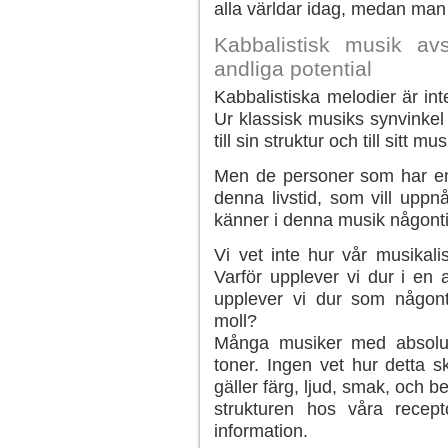
alla världar idag, medan man 
Kabbalistisk musik av
andliga potential
Kabbalistiska melodier är in
Ur klassisk musiks synvinke
till sin struktur och till sitt m
Men de personer som har en 
denna livstid, som vill upp
känner i denna musik någonti
Vi vet inte hur vår musikali
Varför upplever vi dur i en
upplever vi dur som någont
moll?
Många musiker med absolut 
toner. Ingen vet hur detta 
gäller färg, ljud, smak, och b
strukturen hos våra recept
information.