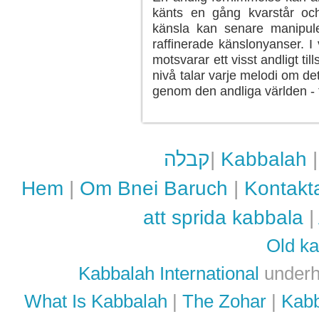
känts en gång kvarstår oc
känsla kan senare manipul
raffinerade känslonyanser. 
motsvarar ett visst andligt t
nivå talar varje melodi om de
genom den andliga världen - t
קבלה
|
Kabbalah
Hem
|
Om Bnei Baruch
|
Kontakt
att sprida kabbala
|
Old ka
Kabbalah International
underh
What Is Kabbalah
|
The Zohar
|
Kab