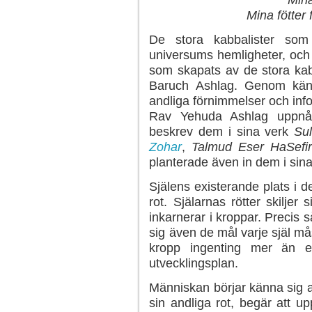
Mina
Mina fötter 
De stora kabbalister som
universums hemligheter, och 
som skapats av de stora ka
Baruch Ashlag. Genom käns
andliga förnimmelser och inf
Rav Yehuda Ashlag uppnåd
beskrev dem i sina verk
Su
Zohar
,
Talmud Eser HaSefiro
planterade även in dem i sina
Själens existerande plats i d
rot. Själarnas rötter skiljer 
inkarnerar i kroppar. Precis så
sig även de mål varje själ mås
kropp ingenting mer än en
utvecklingsplan.
Människan börjar känna sig att
sin andliga rot, begär att 