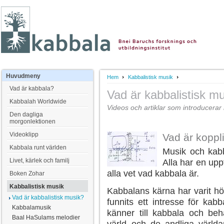
Huvudmeny
Hem
Kabbalistisk musik
Vad är kabbala?
Vad är kabbalistisk m
Kabbalah Worldwide
Videos och artiklar som introducerar 
Den dagliga
morgonlektionen
Videoklipp
Vad är koppl
Kabbala runt världen
Musik och kabb
Livet, kärlek och familj
Alla har en upp
alla vet vad kabbala är.
Boken Zohar
Kabbalistisk musik
Kabbalans kärna har varit höl
Vad är kabbalistisk musik?
funnits ett intresse för ka
Kabbalamusik
känner till kabbala och beh
Baal HaSulams melodier