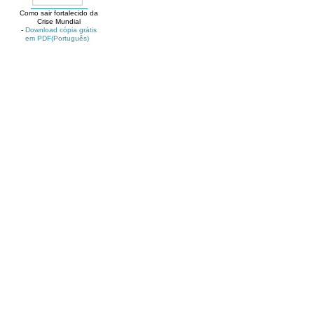
Como sair fortalecido da
Crise Mundial
-
Download cópia grátis
em PDF(Português)