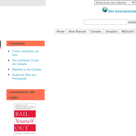
Site Internacional
Home
Bnei Baruch
Contato
Doações
Mídia Kit
Conteúdo
Curso Interativo ao
vivo
Seu primeiro Curso
de Cabala
Biblioteca da Cabala
Aulas do Rav em
Português
Lançamento em
Inglês