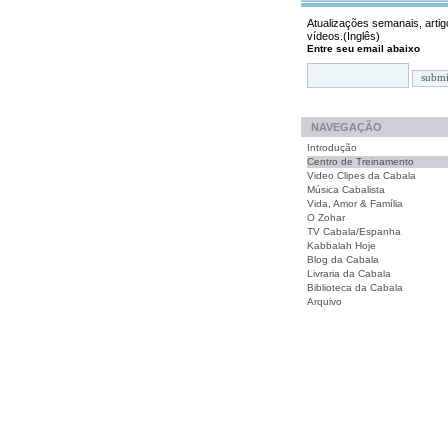
Atualizações semanais, artig
vídeos.(Inglês)
Entre seu email abaixo
NAVEGAÇÃO
Introdução
Centro de Treinamento
Video Clipes da Cabala
Música Cabalista
Vida, Amor & Família
O Zohar
TV Cabala/Espanha
Kabbalah Hoje
Blog da Cabala
Livraria da Cabala
Biblioteca da Cabala
Arquivo