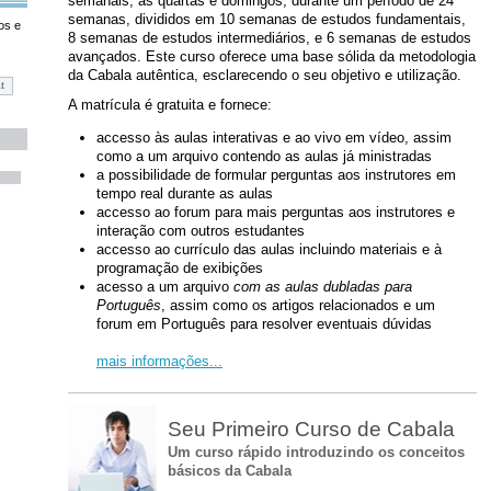
semanais, as quartas e domingos, durante um período de 24
semanas, divididos em 10 semanas de estudos fundamentais,
os e
8 semanas de estudos intermediários, e 6 semanas de estudos
avançados. Este curso oferece uma base sólida da metodologia
da Cabala autêntica, esclarecendo o seu objetivo e utilização.
A matrícula é gratuita e fornece:
accesso às aulas interativas e ao vivo em vídeo, assim
como a um arquivo contendo as aulas já ministradas
a possibilidade de formular perguntas aos instrutores em
tempo real durante as aulas
accesso ao forum para mais perguntas aos instrutores e
interação com outros estudantes
accesso ao currículo das aulas incluindo materiais e à
programação de exibições
acesso a um arquivo
com as aulas dubladas para
Português
, assim como os artigos relacionados e um
forum em Português para resolver eventuais dúvidas
mais informações...
Seu Primeiro Curso de Cabala
Um curso rápido introduzindo os conceitos
básicos da Cabala