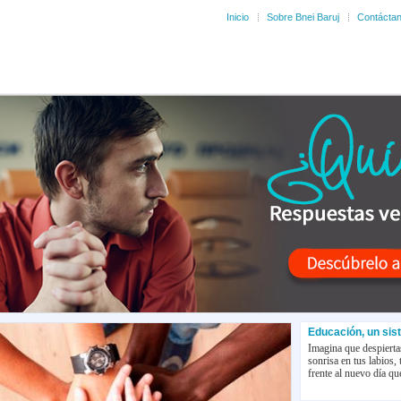
Inicio
Sobre Bnei Baruj
Contácta
Educación, un sis
Imagina que despierta
sonrisa en tus labios, 
frente al nuevo día que