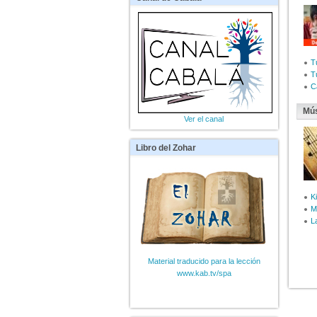
T
T
C
Mús
Ver el canal
Libro
del Zohar
Ki
M
L
Material traducido para la lección
www.kab.tv/spa