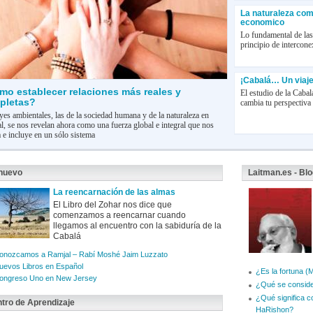
La naturaleza co
economico
Lo fundamental de las 
principio de interco
¡Cabalá… Un viaje
mo establecer relaciones más reales y
El estudio de la Cabal
pletas?
cambia tu perspectiv
yes ambientales, las de la sociedad humana y de la naturaleza en
l, se nos revelan ahora como una fuerza global e integral que nos
 e incluye en un sólo sistema
nuevo
Laitman.es - Bl
La reencarnación de las almas
El Libro del Zohar nos dice que
comenzamos a reencarnar cuando
llegamos al encuentro con la sabiduría de la
Cabalá
onozcamos a Ramjal – Rabí Moshé Jaim Luzzato
uevos Libros en Español
¿Es la fortuna (
ongreso Uno en New Jersey
¿Qué se consider
¿Qué significa c
tro de Aprendizaje
HaRishon?