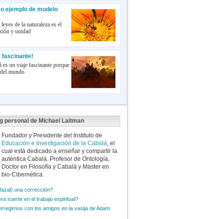
mo ejemplo de modelo
leyes de la naturaleza es el
nexión y unidad
 fascinante!
á es un viaje fascinante porque
a del mundo
og personal de Michael Laitman
Fundador y Presidente del Instituto de
Educación e Investigación de la Cabalá
, el
cual está dedicado a enseñar y compartir la
auténtica Cabalá. Profesor de Ontología,
Doctor en Filosofía y Cabalá y Master en
bio-Cibernética.
Mazal) una corrección?
a suerte en el trabajo espiritual?
orregirnos con los amigos en la vasija de Adam