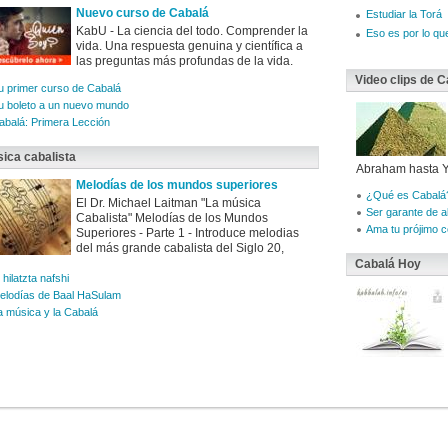
Nuevo curso de Cabalá
Estudiar la Torá
KabU - La ciencia del todo. Comprender la
Eso es por lo que
vida. Una respuesta genuina y científica a
las preguntas más profundas de la vida.
Video clips de C
u primer curso de Cabalá
u boleto a un nuevo mundo
abalá: Primera Lección
ica cabalista
Abraham hasta Y
Melodías de los mundos superiores
¿Qué es Cabalá
El Dr. Michael Laitman "La música
Ser garante de 
Cabalista" Melodías de los Mundos
Ama tu prójimo 
Superiores - Parte 1 - Introduce melodias
del más grande cabalista del Siglo 20,
Cabalá Hoy
 hilatzta nafshi
elodías de Baal HaSulam
a música y la Cabalá