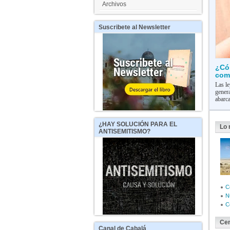
Archivos
Suscribete
al Newsletter
¿Có
com
Las le
genera
abarca
¿HAY
SOLUCIÓN PARA EL
Lo 
ANTISEMITISMO?
C
N
C
Cen
Canal
de Cabalá