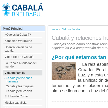
Menú
Principal
Inicio
Vida en Familia
¿Qué es la Cabalá?
Cabalá y relaciones 
Kabbalah Worldwide
Consejos sobre cómo construir relaci
Orientaciòn diaria de
espirituales y la comprensión de nue
cabala
¿Por qué estamos tan 
Video clips de Cabalá
La Cabalá alrededor del
La raíz espirit
mundo
Creador. En el 
Vida en Familia
Luz, y a esta u
Cabalá y relaciones
la unificación 
humanas
femenino, y es el placer má
Cabalá y las mujeres
alma se llena con la Luz del 
Cabalá y educación
LEER MÁS...
El Libro del Zohar
Música cabalista