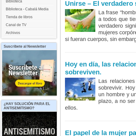
Biblioteca
Unirse – El verdadero 
Biblioteca - Cabalá Media
La frase "homb
Tienda de libros
a todos que ti
Canal de TV
verdadero sign
mujeres corpór
Archivos
si fueran cuerpos, sin embar
LEER MÁS...
Suscribete
al Newsletter
Hoy en día, las relacio
sobreviven.
Las relaciones
sobrevivir. Ho
un hombre y un
plazo, a no ser
¿HAY
SOLUCIÓN PARA EL
ellos.
ANTISEMITISMO?
LEER MÁS...
El papel de la mujer 