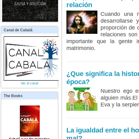
relación
Cuando una m
desarrollarse 
proporción de d
Canal
de Cabalá
relaciones son
importante que la gente i
matrimonio.
LEER MÁS...
¿Que significa la hist
época?
Ver el canal
Nuestro ego e
The
Books
alguien más.El 
Eva y la serpie
LEER MÁS...
La igualdad entre el h
mal?