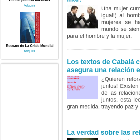
Cabalá para No Iniciados
Adquirir
Una mujer cump
igual!) al hom
mujeres se ha
mundo se sient
para el hombre y la mujer.
LEER MÁS...
Rescate de La Crisis Mundial
Adquirir
Los textos de Cabalá 
asegura una relación e
¿Quieren refor
juntos! Existe
de las relacion
juntos, esta le
gran medida, trayendo paz y
LEER MÁS...
La verdad sobre las re