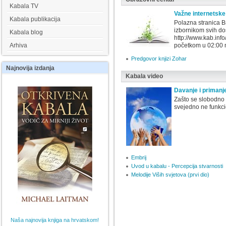
Kabala TV
Važne internetske
Kabala publikacija
Polazna stranica Bn
izbornikom svih do
Kabala blog
http://www.kab.inf
Arhiva
početkom u 02:00 
Predgovor knjizi Zohar
Najnovija
izdanja
Kabala video
Davanje i primanj
Zašto se slobodno 
svejedno ne funkci
Embrij
Uvod u kabalu - Percepcija stvarnosti
Melodije Viših svjetova (prvi dio)
Naša najnovija knjiga na hrvatskom!