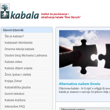
Glavni
Izbornik
Što je kabala?
Kabbalah Worldwide
Dnevna lekcija kabale
Osobni blog Michaela Laitmana
Kabala video
Kabala diljem svijeta
Život, ljubav i obitelj
Knjiga Zohar
Alternativa našem životu
Kabalistička glazba
Otkrivena kabala - Je li riječ o religiji ili 
kabala je znanost o razvoju čovjekove želje
Izvorni tekstovi
Kabala knjižara
Interactive FAQ
Obrazovni centar