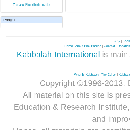
Za narudžbu kliknite ovdje!
Podijeli
קבלה
|
Kabb
Home
|
About Bnei Baruch
|
Contact
|
Donatio
Kabbalah International
is maint
What Is Kabbalah
|
The Zohar
|
Kabbal
Copyright ©1996-2013. Bn
All material on this site is 
Education & Research Institute, 
and improv