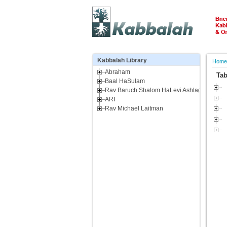
Kabbalah
Library
Hom
Abraham
Tab
Baal HaSulam
Rav Baruch Shalom HaLevi Ashlag - De Ra
ARI
Rav Michael Laitman