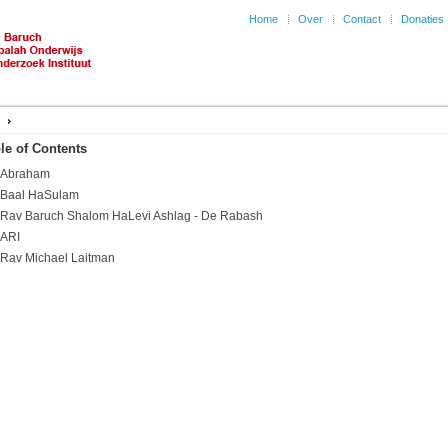
Home
Over
Contact
Donaties
e
le of Contents
Abraham
bash
Baal HaSulam
Rav Baruch Shalom HaLevi Ashlag - De Rabash
ARI
Rav Michael Laitman