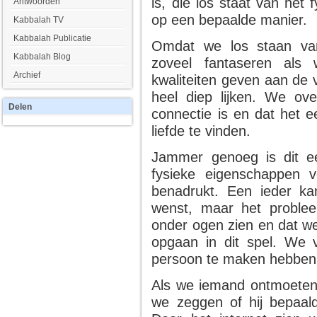
is, die los staat van het f
Antwoorden
op een bepaalde manier.
Kabbalah TV
Kabbalah Publicatie
Omdat we los staan van
Kabbalah Blog
zoveel fantaseren als
Archief
kwaliteiten geven aan de v
heel diep lijken. We ove
Delen
connectie is en dat het e
liefde te vinden.
Jammer genoeg is dit een
fysieke eigenschappen 
benadrukt. Een ieder ka
wenst, maar het problee
onder ogen zien en dat we
opgaan in dit spel. We 
persoon te maken hebben 
Als we iemand ontmoeten 
we zeggen of hij bepaald