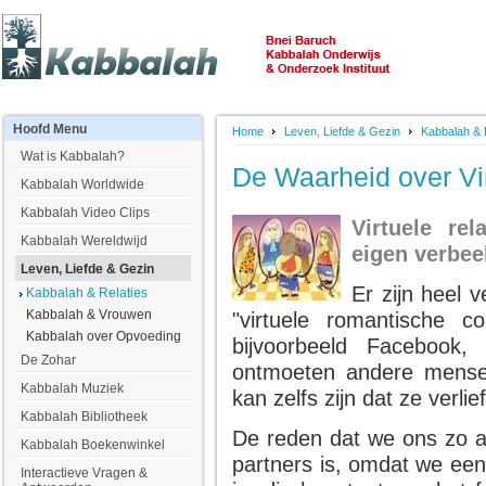
Hoofd
Menu
Home
Leven, Liefde & Gezin
Kabbalah & 
Wat is Kabbalah?
De Waarheid over Vir
Kabbalah Worldwide
Kabbalah Video Clips
Virtuele re
Kabbalah Wereldwijd
eigen verbee
Leven, Liefde & Gezin
Er zijn heel
Kabbalah & Relaties
Kabbalah & Vrouwen
"virtuele romantische 
Kabbalah over Opvoeding
bijvoorbeeld Facebook,
De Zohar
ontmoeten andere mensen
Kabbalah Muziek
kan zelfs zijn dat ze verli
Kabbalah Bibliotheek
De reden dat we ons zo aa
Kabbalah Boekenwinkel
partners is, omdat we een
Interactieve Vragen &