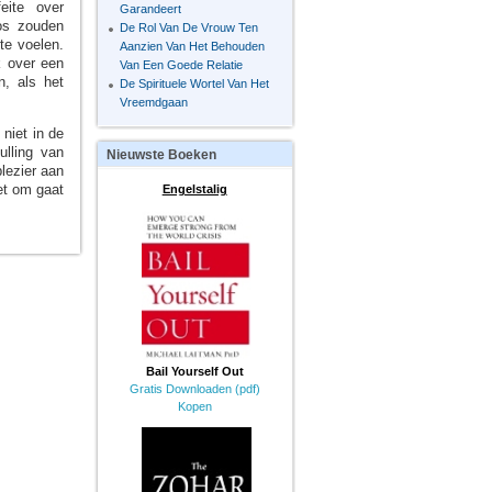
eite over
Garandeert
os zouden
De Rol Van De Vrouw Ten
te voelen.
Aanzien Van Het Behouden
k over een
Van Een Goede Relatie
n, als het
De Spirituele Wortel Van Het
Vreemdgaan
 niet in de
ulling van
Nieuwste
Boeken
lezier aan
et om gaat
Engelstalig
Bail Yourself Out
Gratis Downloaden (pdf)
Kopen