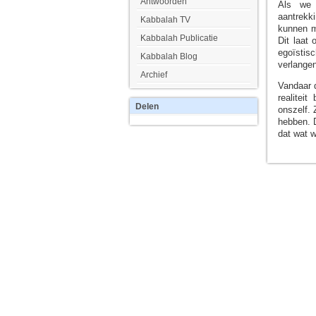
Antwoorden
Als we 
aantrekk
Kabbalah TV
kunnen m
Kabbalah Publicatie
Dit laat 
egoïstis
Kabbalah Blog
verlangen
Archief
Vandaar d
realitei
Delen
onszelf. 
hebben. D
dat wat w