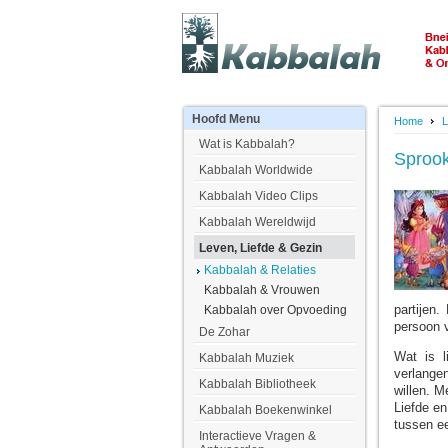
Hoofd
Menu
Home
L
Wat is Kabbalah?
Sprook
Kabbalah Worldwide
Kabbalah Video Clips
Kabbalah Wereldwijd
Leven, Liefde & Gezin
Kabbalah & Relaties
Kabbalah & Vrouwen
partijen
Kabbalah over Opvoeding
persoon v
De Zohar
Wat is l
Kabbalah Muziek
verlangen
Kabbalah Bibliotheek
willen. M
Liefde en
Kabbalah Boekenwinkel
tussen ee
Interactieve Vragen &