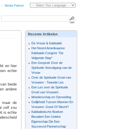
Media Pakket
Recente
Artikelen
De Vrouw & Kabbalah
Het Noord Amerikaanse
Kabbalah Congres “De
Volgende Stap”
Een Gesprek Over de
bt en hier
Spirituele Vooruitgang van de
een echte
Vrouw
Over de Spirituele Groei van
Vrouwen - Tweede Les
 van beide
Een Les over de Spirituele
een andere
Groei van Vrouwen
Moederschap en Opvoeding
Gelijkheid Tussen Mannen En
, maar de
Vrouwen: Goed Of Slecht?
t zelf zou
Kabbalistische Boeken
t is echte
Bevatten Een Unieke
onderscheid
Eigenschap Die Een
Succesvol Partnerschap