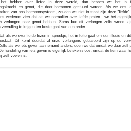
het hebben over liefde in deze wereld, dan hebben we het in f
ingskracht en genot, die door hormonen gestuurd worden. Als we ons l
aken van ons hormoonsysteem, zouden we niet in staat zijn deze "liefde" 
ons wederom zien dat als we normaliter over liefde praten , we het eigenlij
ch verlangen naar genot hebben. Soms kan dit verlangen zelfs wreed zij
 vervulling te krijgen ten koste gaat van een ander.
at als we over liefde lezen in sprookje, het in feite gaat om een illusie en dit
t bestaat. Dit komt doordat al onze verlangens gebaseerd zijn op de verv
Zelfs als we iets geven aan iemand anders, doen we dat omdat we daar zelf p
e handeling van iets geven is eigenlijk betekenisloos, omdat de kern waar h
ij zelf voelen is.