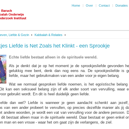
Home
Over
Contact
Donaties
even, Liefde & Gezin
Kabbalah & Relaties
jes Liefde is Net Zoals het Klinkt - een Sprookje
Echte liefde bestaat alleen in de spirituele wereld.
Als je denkt dat je op het moment je de sprookjesliefde gevonden he
gelukkig mee bent, denk dan nog eens na. De sprookjesliefde is g
liefde, maar het gebruikmaken van een ander voor je eigen belang.
Wat we normaal gesproken liefde noemen, is het egoïstische belang
. Dit kan een seksueel belang zijn of elk ander soort van vervulling, waar 
oor gebruikt wordt. En dit is heel duidelijk geen liefde.
iefde dan wel? Liefde is wanneer je geen aandacht schenkt aan jezelf
s van een ander probeert te vervullen, op precies dezelfde manier als jij da
et andere woorden, je wordt een vat van vervulling voor de andere persoon. Di
 dit bestaat alleen maar in de spirituele wereld. Daar bestaat er geen enkel 
n man en een vrouw - waar het om gaat zijn de verlangens, de ziel.