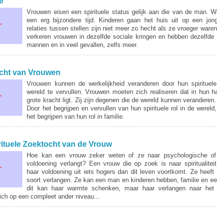
e
Vrouwen eisen een spirituele status gelijk aan die van de man. W
een erg bijzondere tijd. Kinderen gaan het huis uit op een jonge
relaties tussen stellen zijn niet meer zo hecht als ze vroeger ware
verkeren vrouwen in dezelfde sociale kringen en hebben dezelfde
mannen en in veel gevallen, zelfs meer.
cht van Vrouwen
Vrouwen kunnen de werkelijkheid veranderen door hun spirituele
wereld te vervullen. Vrouwen moeten zich realiseren dat in hun 
grote kracht ligt. Zij zijn degenen die de wereld kunnen veranderen
Door het begrijpen en vervullen van hun spirituele rol in de wereld
het begrijpen van hun rol in familie.
rituele Zoektocht van de Vrouw
Hoe kan een vrouw zeker weten of ze naar psychologische of s
voldoening verlangt? Een vrouw die op zoek is naar spiritualiteit
haar voldoening uit iets hogers dan dit leven voortkomt. Ze heeft
soort verlangen. Ze kan een man en kinderen hebben, familie en een
dit kan haar warmte schenken, maar haar verlangen naar het s
ich op een compleet ander niveau...