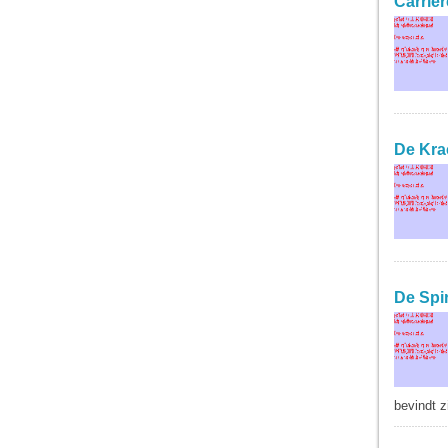
Carrièr
De Kra
De Spi
bevindt z