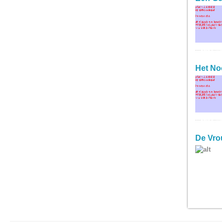
LEES ME
Het No
LEES ME
De Vro