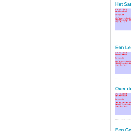
Het Sa
Een Le
LEES ME
Over d
LEES ME
Een Ge