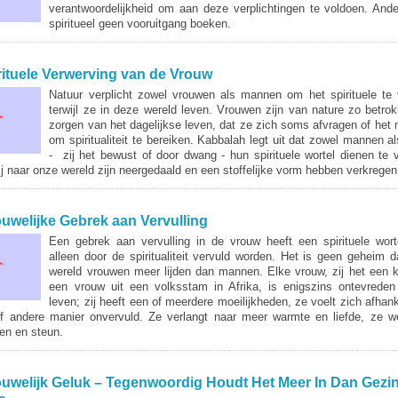
verantwoordelijkheid om aan deze verplichtingen te voldoen. Ande
spiritueel geen vooruitgang boeken.
rituele Verwerving van de Vrouw
Natuur verplicht zowel vrouwen als mannen om het spirituele te
terwijl ze in deze wereld leven. Vrouwen zijn van nature zo betrok
zorgen van het dagelijkse leven, dat ze zich soms afvragen of het m
om spiritualiteit te bereiken. Kabbalah legt uit dat zowel mannen a
- zij het bewust of door dwang - hun spirituele wortel dienen te 
ij naar onze wereld zijn neergedaald en een stoffelijke vorm hebben verkregen
ouwelijke Gebrek aan Vervulling
Een gebrek aan vervulling in de vrouw heeft een spirituele wor
alleen door de spiritualiteit vervuld worden. Het is geen geheim d
wereld vrouwen meer lijden dan mannen. Elke vrouw, zij het een k
een vrouw uit een volksstam in Afrika, is enigszins ontevrede
leven; zij heeft een of meerdere moeilijkheden, ze voelt zich afhank
f andere manier onvervuld. Ze verlangt naar meer warmte en liefde, ze 
n en steun.
ouwelijk Geluk – Tegenwoordig Houdt Het Meer In Dan Gezi