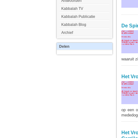
Antwoorden
Kabbalah TV
Kabbalah Publicatie
Kabbalah Blog
De Spi
Archief
Delen
waaruit z
Het Vr
op een o
mededoge
Het Vr