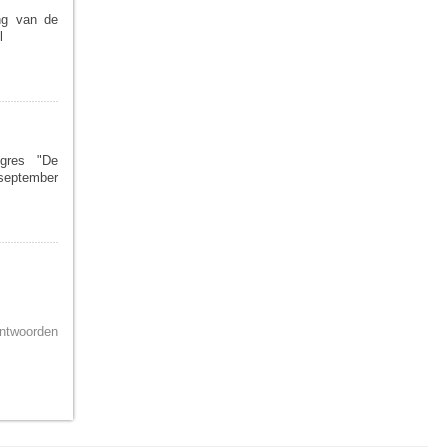
ang van de
ël
ngres "De
september
ntwoorden