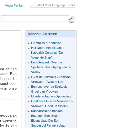
Media Pakket
Recente
Artikelen
De Vrouw & Kabbalah
Het Noord Amerikaanse
Kabbalah Congres “De
Volgende Stap”
Een Gesprek Over de
Spirituele Vooruitgang van de
om de tuin
Vrouw
 wordt Eva
Over de Spirituele Groei van
 degene die
Vrouwen - Tweede Les
 wordt door
Een Les over de Spirituele
uw in onze
Groei van Vrouwen
Moederschap en Opvoeding
Gelijkheid Tussen Mannen En
Vrouwen: Goed Of Slecht?
Kabbalistische Boeken
ntwikkelen
Bevatten Een Unieke
t wenst te
Eigenschap Die Een
et is zijn
Succesvol Partnerschap