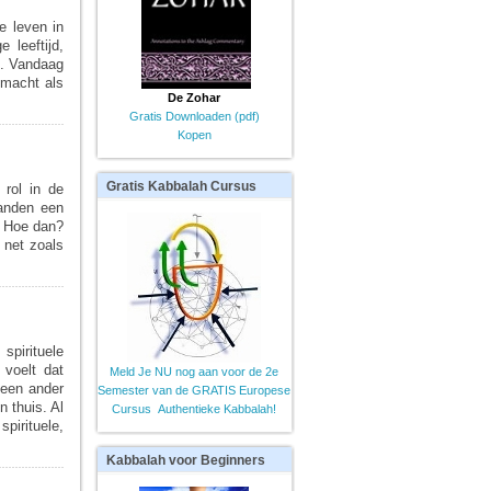
e leven in
 leeftijd,
n. Vandaag
 macht als
De Zohar
Gratis Downloaden (pdf)
Kopen
Gratis
Kabbalah Cursus
 rol in de
handen een
. Hoe dan?
, net zoals
pirituele
 voelt dat
Meld Je NU nog aan voor de 2e
 een ander
Semester van de GRATIS Europese
 thuis. Al
Cursus Authentieke Kabbalah!
pirituele,
Kabbalah
voor Beginners