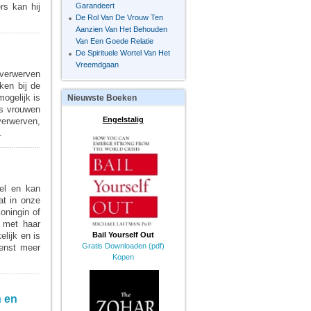
rs kan hij
Garandeert
De Rol Van De Vrouw Ten
Aanzien Van Het Behouden
Van Een Goede Relatie
De Spirituele Wortel Van Het
Vreemdgaan
 verwerven
ken bij de
ogelijk is
Nieuwste
Boeken
ls vrouwen
Engelstalig
verwerven,
.
tel en kan
at in onze
oningin of
n met haar
Bail Yourself Out
elijk en is
Gratis Downloaden (pdf)
wenst meer
Kopen
n en