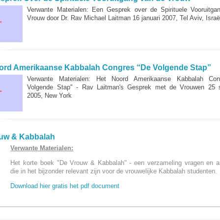
Verwante Materialen: Een Gesprek over de Spirituele Vooruitg
Vrouw door Dr. Rav Michael Laitman 16 januari 2007, Tel Aviv, Isra
ER...
ord Amerikaanse Kabbalah Congres “De Volgende Stap”
Verwante Materialen: Het Noord Amerikaanse Kabbalah Co
Volgende Stap" - Rav Laitman's Gesprek met de Vrouwen 25 
2005, New York
ER...
uw & Kabbalah
Verwante Materialen:
Het korte boek "De Vrouw & Kabbalah" - een verzameling vragen en a
die in het bijzonder relevant zijn voor de vrouwelijke Kabbalah studenten.
Download hier gratis het pdf document