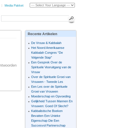
Media Pakket
Recente
Artikelen
De Vrouw & Kabbalah
Het Noord Amerikaanse
Kabbalah Congres “De
Volgende Stap”
Een Gesprek Over de
antwoorden
Spirituele Vooruitgang van de
Vrouw
Over de Spirituele Groei van
Vrouwen - Tweede Les
Een Les over de Spirituele
Groei van Vrouwen
Moederschap en Opvoeding
Gelijkheid Tussen Mannen En
Vrouwen: Goed Of Slecht?
Kabbalistische Boeken
Bevatten Een Unieke
Eigenschap Die Een
Succesvol Partnerschap