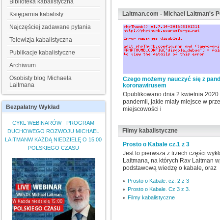
Biblioteka kabalistyczna
Laitman.com - Michael Laitman's P
Księgarnia kabalisty
Najczęściej zadawane pytania
Telewizja kabalistyczna
Publikacje kabalistyczne
Archiwum
Osobisty blog Michaela
Czego możemy nauczyć się z pan
Laitmana
koronawirusem
Opublikowano dnia 2 kwietnia 2020
pandemii, jakie miały miejsce w prze
Bezpałatny
Wykład
miejscowości i
CYKL WEBINARÓW - PROGRAM
Filmy kabalistyczne
DUCHOWEGO ROZWOJU MICHAEL
LAITMANW KAŻDĄ NIEDZIELĘ O 15:00
Prosto o Kabale cz.1 z 3
POLSKIEGO CZASU
Jest to pierwsza z trzech części wykł
Laitmana, na których Rav Laitman 
podstawową wiedzę o kabale, oraz
Prosto o Kabale. cz. 2 z 3
Prosto o Kabale. Cz 3 z 3.
Filmy kabalistyczne