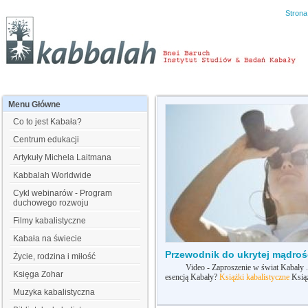
Stron
Menu
Główne
Co to jest Kabała?
Centrum edukacji
Artykuły Michela Laitmana
Kabbalah Worldwide
Cykl webinarów - Program
duchowego rozwoju
Filmy kabalistyczne
Kabała na świecie
Przewodnik do ukrytej mądroś
Życie, rodzina i miłość
Video - Zaproszenie w świat Kabały . Vi
Księga Zohar
esencją Kabały?
Książki kabalistyczne
Ksią
Muzyka kabalistyczna