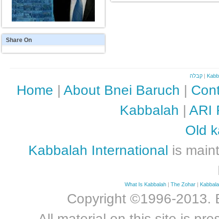
Share
On
קבלה
|
Kabb
Home
|
About Bnei Baruch
|
Cont
Kabbalah
|
ARI 
Old k
Kabbalah International
is maint
What Is Kabbalah
|
The Zohar
|
Kabbal
Copyright ©1996-2013. Bn
All material on this site is 