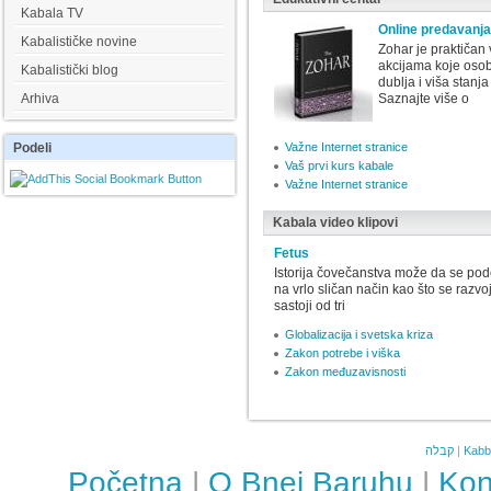
Kabala TV
Online predavanja 
Kabalističke novine
Zohar je praktičan
akcijama koje osoba
Kabalistički blog
dublja i viša stanj
Arhiva
Saznajte više o
Podeli
Važne Internet stranice
Vaš prvi kurs kabale
Važne Internet stranice
Kabala video klipovi
Fetus
Istorija čovečanstva može da se pode
na vrlo sličan način kao što se razv
sastoji od tri
Globalizacija i svetska kriza
Zakon potrebe i viška
Zakon međuzavisnosti
קבלה
|
Kabb
Početna
|
O Bnei Baruhu
|
Kon