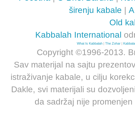
širenju kabale
|
А
Old ka
Kabbalah International
odr
What Is Kabbalah
|
The Zohar
|
Kabbal
Copyright ©1996-2013. B
Sav materijal na sajtu prezentov
istraživanje kabale, u cilju korek
Dakle, svi materijali su dozvoljen
da sadržaj nije promenjen 