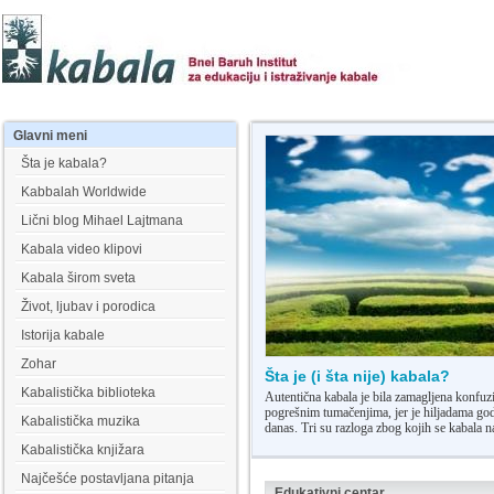
Glavni
meni
Šta je kabala?
Kabbalah Worldwide
Lični blog Mihael Lajtmana
Kabala video klipovi
Kabala širom sveta
Život, ljubav i porodica
Istorija kabale
Zohar
Šta je (i šta nije) kabala?
Kabalistička biblioteka
Autentična kabala je bila zamagljena konfuz
pogrešnim tumačenjima, jer je hiljadama godi
Kabalistička muzika
danas. Tri su razloga zbog kojih se kabal
Kabalistička knjižara
Najčešće postavljana pitanja
Edukativni centar