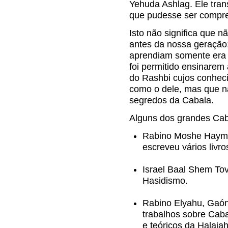
Yehuda Ashlag. Ele tran
que pudesse ser compre
Isto não significa que n
antes da nossa geração;
aprendiam somente era ú
foi permitido ensinarem
do Rashbi cujos conhec
como o dele, mas que nã
segredos da Cabala.
Alguns dos grandes Cab
Rabino Moshe Haym 
escreveu vários livr
Israel Baal Shem To
Hasidismo.
Rabino Elyahu, Gaón 
trabalhos sobre Cab
e teóricos da Halaj