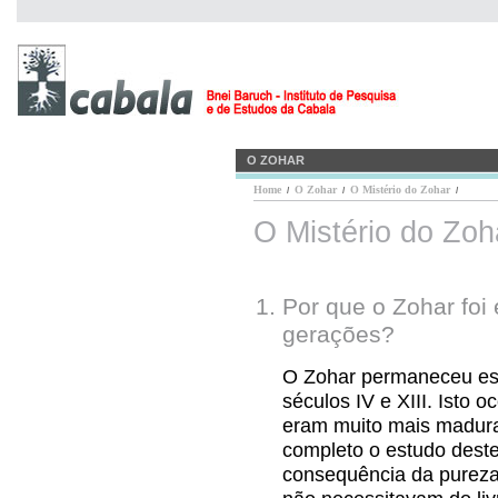
O ZOHAR
Home
O Zohar
O Mistério do Zohar
/
/
/
O Mistério do Zoh
Por que o Zohar foi
gerações?
O Zohar permaneceu esc
séculos IV e XIII. Isto 
eram muito mais madura
completo o estudo deste 
consequência da pureza