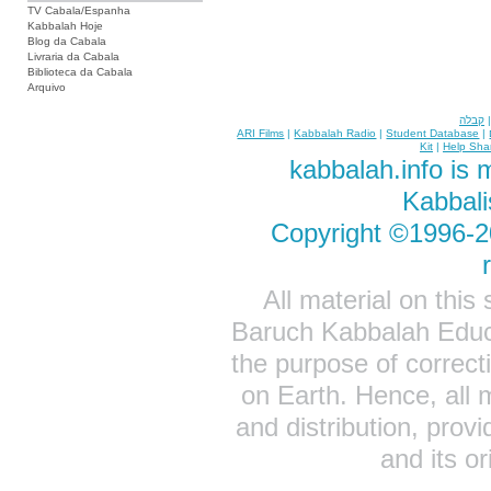
TV Cabala/Espanha
Kabbalah Hoje
Blog da Cabala
Livraria da Cabala
Biblioteca da Cabala
Arquivo
קבלה
ARI Films
|
Kabbalah Radio
|
Student Database
|
Kit
|
Help Sha
kabbalah.info is 
Kabbali
Copyright ©1996-20
All material on this
Baruch Kabbalah Educa
the purpose of correct
on Earth. Hence, all 
and distribution, prov
and its or