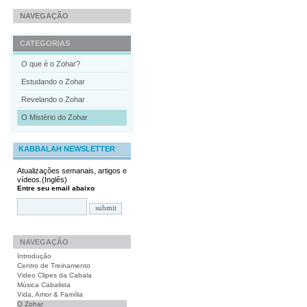
NAVEGAÇÃO
CATEGORIAS
O que é o Zohar?
Estudando o Zohar
Revelando o Zohar
O Mistério do Zohar
KABBALAH NEWSLETTER
Atualizações semanais, artigos e
vídeos.(Inglês)
Entre seu email abaixo
NAVEGAÇÃO
Introdução
Centro de Treinamento
Video Clipes da Cabala
Música Cabalista
Vida, Amor & Família
O Zohar