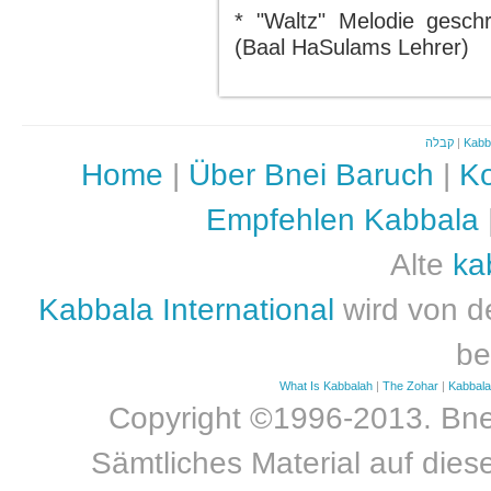
* "Waltz" Melodie gesc
(Baal HaSulams Lehrer)
קבלה
|
Kabb
Home
|
Über Bnei Baruch
|
Ko
Empfehlen Kabbala
Alte
ka
Kabbala International
wird von d
be
What Is Kabbalah
|
The Zohar
|
Kabbal
Copyright ©1996-2013. Bnei
Sämtliches Material auf dies