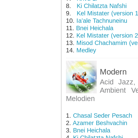
8.
Ki Chilatzta Nafshi
9.
Kel Mistater (version 1
10.
Ia'ale Tachnuneinu
11.
Bnei Heichala
12.
Kel Mistater (version 2
13.
Misod Chachamim (ver
14.
Medley
Modern
Acid Jazz,
Ambient V
Melodien
1.
Chasal Seder Pesach
2.
Azamer Beshvachin
3.
Bnei Heichala
4.
Ki Chilatzta Nafshi