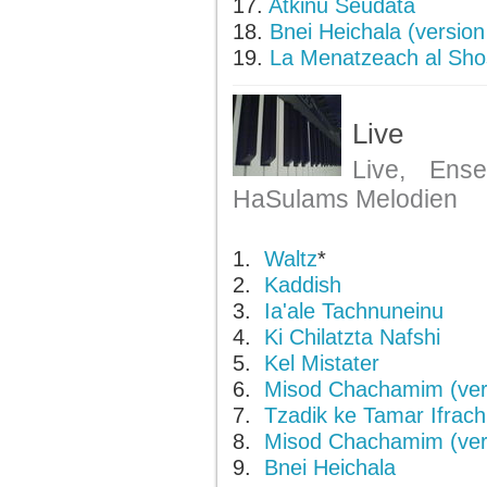
17.
Atkinu Seudata
18.
Bnei Heichala (version
19.
La Menatzeach al Sh
Live
Live, Ens
HaSulams Melodien
1.
Waltz
*
2.
Kaddish
3.
Ia'ale Tachnuneinu
4.
Ki Chilatzta Nafshi
5.
Kel Mistater
6.
Misod Chachamim (ver
7.
Tzadik ke Tamar Ifrach
8.
Misod Chachamim (ver
9.
Bnei Heichala