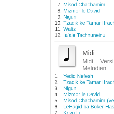
Misod Chachamim
Mizmor le David
Nigun
Tzadik ke Tamar Ifrac
Waltz
Ia'ale Tachnuneinu
Midi
Midi Ver
Melodien
1.
Yedid Nefesh
2.
Tzadik ke Tamar Ifrac
3.
Nigun
4.
Mizmor le David
5.
Misod Chachamim (ver
6.
LeHagid ba Boker Ha
7.
Krivu Li