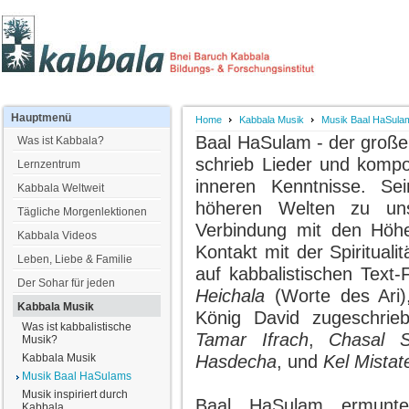
Hauptmenü
Home
Kabbala Musik
Musik Baal HaSula
Baal HaSulam - der große 
Was ist Kabbala?
schrieb Lieder und kompo
Lernzentrum
inneren Kenntnisse. S
Kabbala Weltweit
höheren Welten zu uns
Tägliche Morgenlektionen
Verbindung mit den Höhe
Kabbala Videos
Kontakt mit der Spiritualit
Leben, Liebe & Familie
auf kabbalistischen Text
Der Sohar für jeden
Heichala
(Worte des Ari
Kabbala Musik
König David zugeschrie
Was ist kabbalistische
Tamar Ifrach
,
Chasal 
Musik?
Kabbala Musik
Hasdecha
, und
Kel Mistat
Musik Baal HaSulams
Musik inspiriert durch
Baal HaSulam ermuntert
Kabbala