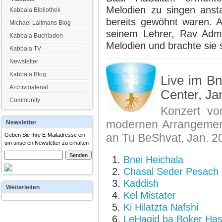
Melodien zu singen ansta
Kabbala Bibliothek
bereits gewöhnt waren. 
Michael Laitmans Blog
seinem Lehrer, Rav Admo
Kabbala Buchladen
Melodien und brachte sie 
Kabbala TV
Newsletter
Kabbala Blog
Live im Bn
Archivmaterial
Center, Ja
Community
Konzert vo
modernen Arrangement
Newsletter
an Tu BeShvat, Jan. 2
Geben Sie Ihre E-Mailadresse ein,
um unseren Newsletter zu erhalten
Bnei Heichala
Chasal Seder Pesach
Kaddish
Weiterleiten
Kel Mistater
Ki Hilatzta Nafshi
LeHagid ba Boker Ha