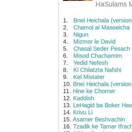
HaSulams M
1.
Bnei Heichala (version
2.
Chamol al Maaseicha
3.
Nigun
4.
Mizmor le David
5.
Chasal Seder Pesach
6.
Misod Chachamim
7.
Yedid Nefesh
8.
Ki Chilatzta Nafshi
9.
Kel Mistater
10.
Bnei Heichala (version
11.
Hine ke Chomer
12.
Kaddish
13.
LeHagid ba Boker Ha
14.
Krivu Li
15.
Asamer Beshvachin
16.
Tzadik ke Tamar Ifrac