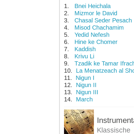
1.
Bnei Heichala
2.
Mizmor le David
3.
Chasal Seder Pesach
4.
Misod Chachamim
5.
Yedid Nefesh
6.
Hine ke Chomer
7.
Kaddish
8.
Krivu Li
9.
Tzadik ke Tamar Ifrac
10.
La Menatzeach al Sh
11.
Nigun I
12.
Nigun II
13.
Nigun III
14.
March
Instrument
Klassisc