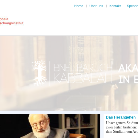
Home
Über uns
Kontakt
Spend
Das Herangehen
Unser ganzes Studiu
zwei Teilen bestehen
dem Studium von Arti