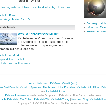
Natur, die Welt und
inführung in die vier Phasen des Direkten Lichts, Lektion 5 von
abbala eBooks
wei Wege, Lektion 3 von 5
Der Weg zu sich
bala Musik
Höhen und Tiefe
Freiheit der Wahl
Was ist Kabbalistische Musik?
Kabbalistische Musik drückt zwei Zustände
der Kabbalisten aus: ein Bestreben, die
höheren Welten zu spüren, und ein
treben, mit der Quelle des
abbala und Musik
nspiriert durch Kabbala
elodien von Baal HaSulam
קבלה
|
Kabbalah
|
Каббала
|
Cabalá (esp)
er Bnei Baruch
|
Kontakt
|
Spenden
|
Mediadaten
|
Hilfe Empfehlen Kabbala
|
ARI Filme
|
Kab
Alte
kabbalah.info/de
Kabbala International
wird von der Gruppe von Kabbalisten Bnei Baruch beibehalten
hat Is Kabbalah
|
The Zohar
|
Kabbalah TV
|
Kabbalah Today
|
Kabbalah Blog
|
Kabbalah Boo
Copyright ©1996-2013. Bnei Baruch. Alle Rechte vorbehalten.