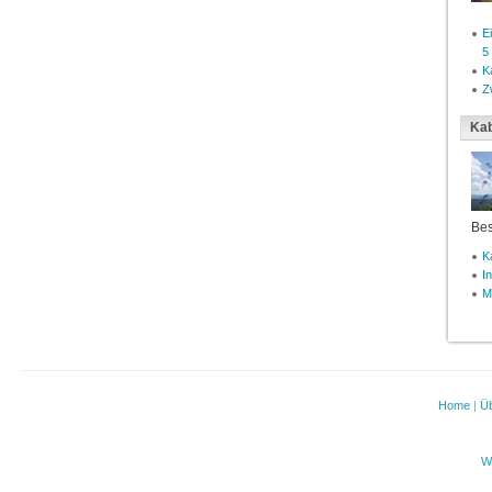
E
5
K
Z
Kab
Bes
K
I
M
Home
|
Üb
W