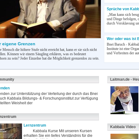
Sprüche von Kabba
„Man kann sich beuge
und Dinge befolgen, 
durch Versklavung un
Wer oder was ist 
r eigene Grenzen
Bnei Baruch - Kabbal
Institute ist eine Or
r Mensch die höhere Stufe nicht erreicht hat, kann er sie sich nicht
und Verbreiten der au
ellen. Können wir einem Säugling erklären, was es bedeutet
sen zu sein? Jeder Einzelne hat die Möglichkeit grenzenlos zu sein.
mmunity
Laitman.de - He
enden
nden zur Unterstützung der Verteilung der durch das Bnei
uch Kabbala Bildungs- & Forschungsinstitut zur Verfügung
tellten Weisheit der
rnzentrum
Lernzentrum
Kabbala Video
Kabbala Kurse Mit unseren Kursen
erhalten Sie ein tiefes Verständnis für die