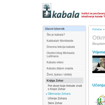
Glavni
Izbornik
Početna
Što je kabala?
Otkr
Kabbalah Worldwide
Besplatni
Dnevna lekcija kabale
Vrijeme
Osobni blog Michaela
Laitmana
Kabala video
Kabala diljem svijeta
Život, ljubav i obitelj
Knjiga Zohar
Učenju 
Pet stvari koje trebate znati
o Knjizi Zohar
Otkrivanje Zohara
Učenje Zohara
Skini Zohar