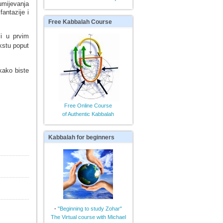
umijevanja
antazije i
Free
Kabbalah Course
i u prvim
kstu poput
kako biste
Free Online Course
of Authentic Kabbalah
Kabbalah
for beginners
-
"Beginning to study Zohar"
The Virtual course with Michael