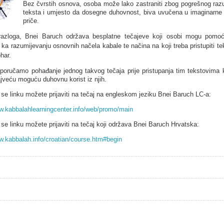
Bez čvrstih osnova, osoba može lako zastraniti zbog pogrešnog raz
teksta i umjesto da dosegne duhovnost, biva uvučena u imaginarne f
priče.
razloga, Bnei Baruch održava besplatne tečajeve koji osobi mogu pomoć
ka razumijevanju osnovnih načela kabale te načina na koji treba pristupiti te
har.
eporučamo pohađanje jednog takvog tečaja prije pristupanja tim tekstovima 
ajveću moguću duhovnu korist iz njih.
e linku možete prijaviti na tečaj na engleskom jeziku Bnei Baruch LC-a:
ww.kabbalahlearningcenter.info/web/promo/main
e linku možete prijaviti na tečaj koji održava Bnei Baruch Hrvatska:
w.kabbalah.info/croatian/course.htm#begin