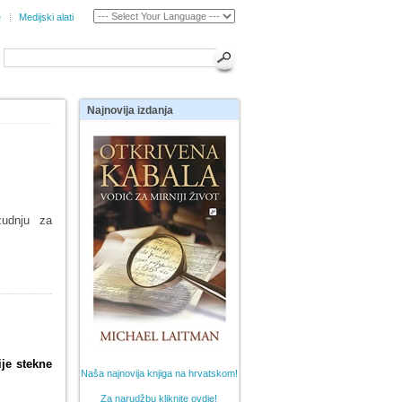
e
Medijski alati
Najnovija
izdanja
žudnju za
ije stekne
Naša najnovija knjiga na hrvatskom!
Za narudžbu kliknite ovdje!