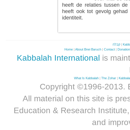
heeft de relaties tussen d
heeft ook tot gevolg gehad 
identiteit.
LEES MEER...
קבלה
|
Kabb
Home
|
About Bnei Baruch
|
Contact
|
Donatio
Kabbalah International
is maint
What Is Kabbalah
|
The Zohar
|
Kabbal
Copyright ©1996-2013. Bn
All material on this site is 
Education & Research Institute, 
and improv