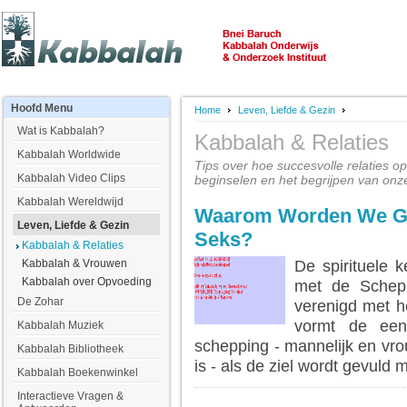
Hoofd
Menu
Home
Leven, Liefde & Gezin
Wat is Kabbalah?
Kabbalah & Relaties
Kabbalah Worldwide
Tips over hoe succesvolle relaties op
Kabbalah Video Clips
beginselen en het begrijpen van onz
Kabbalah Wereldwijd
Waarom Worden We Ge
Leven, Liefde & Gezin
Seks?
Kabbalah & Relaties
Kabbalah & Vrouwen
De spirituele 
Kabbalah over Opvoeding
met de Scheppe
De Zohar
verenigd met he
vormt de ee
Kabbalah Muziek
schepping - mannelijk en vrouw
Kabbalah Bibliotheek
is - als de ziel wordt gevuld
Kabbalah Boekenwinkel
Interactieve Vragen &