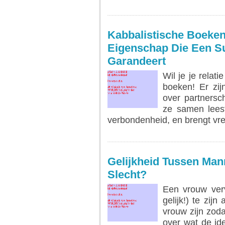
LEES MEER...
Kabbalistische Boeke
Eigenschap Die Een S
Garandeert
Wil je je relat
boeken! Er zij
over partnersc
ze samen leest,
verbondenheid, en brengt vre
LEES MEER...
Gelijkheid Tussen Ma
Slecht?
Een vrouw verv
gelijk!) te zi
vrouw zijn zod
over wat de id