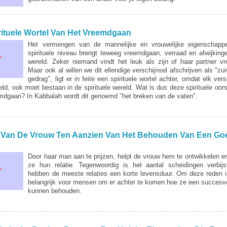
rituele Wortel Van Het Vreemdgaan
Het vermengen van de mannelijke en vrouwelijke eigenschapp
spirituele niveau brengt teweeg vreemdgaan, verraad en afwijking
wereld. Zeker niemand vindt het leuk als zijn of haar partner v
Maar ook al willen we dit ellendige verschijnsel afschrijven als "zuiv
gedrag", ligt er in feite een spirituele wortel achter, omdat elk vers
ld, ook moet bestaan in de spirituele wereld. Wat is dus deze spirituele oor
mdgaan? In Kabbalah wordt dit genoemd "het breken van de vaten".
ER...
 Van De Vrouw Ten Aanzien Van Het Behouden Van Een Go
Door haar man aan te prijzen, helpt de vrouw hem te ontwikkelen en
ze hun relatie. Tegenwoordig is het aantal scheidingen verbij
hebben de meeste relaties een korte levensduur. Om deze reden i
belangrijk voor mensen om er achter te komen hoe ze een succesvo
kunnen behouden.
ER...