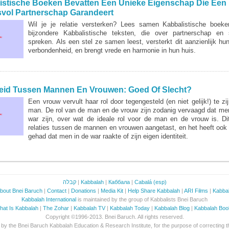
istische Boeken Bevatten Een Unieke Eigenschap Die Een
vol Partnerschap Garandeert
Wil je je relatie versterken? Lees samen Kabbalistische boeke
bijzondere Kabbalistische teksten, die over partnerschap en 
spreken. Als een stel ze samen leest, versterkt dit aanzienlijk hun
verbondenheid, en brengt vrede en harmonie in hun huis.
ER...
heid Tussen Mannen En Vrouwen: Goed Of Slecht?
Een vrouw vervult haar rol door tegengesteld (en niet gelijk!) te z
man. De rol van de man en de vrouw zijn zodanig vervaagd dat me
war zijn, over wat de ideale rol voor de man en de vrouw is. Di
relaties tussen de mannen en vrouwen aangetast, en het heeft ook 
gehad dat men in de war raakte of zijn eigen identiteit.
ER...
קבלה
|
Kabbalah
|
Каббала
|
Cabalá (esp)
bout Bnei Baruch
|
Contact
|
Donations
|
Media Kit
|
Help Share Kabbalah
|
ARI Films
|
Kabba
Kabbalah International
is maintained by the group of Kabbalists Bnei Baruch
hat Is Kabbalah
|
The Zohar
|
Kabbalah TV
|
Kabbalah Today
|
Kabbalah Blog
|
Kabbalah Boo
Copyright ©1996-2013. Bnei Baruch. All rights reserved.
ed by the Bnei Baruch Kabbalah Education & Research Institute, for the purpose of correcting t