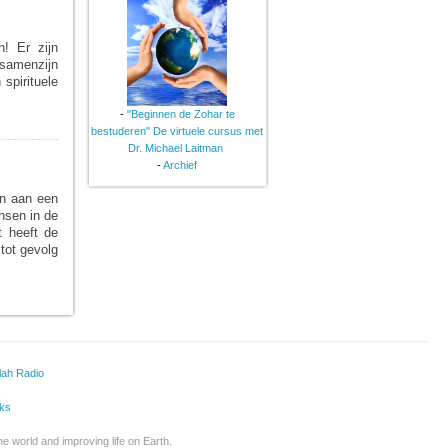
n! Er zijn
samenzijn
 spirituele
-
"Beginnen de Zohar te
bestuderen" De virtuele cursus met
Dr. Michael Laitman
-
Archief
ijn aan een
nsen in de
t heeft de
tot gevolg
lah Radio
ks
he world and improving life on Earth.