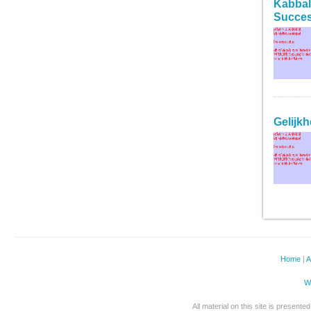
Kabbal
Succes
LEES ME
Gelijk
LEES ME
Home
|
A
W
All material on this site is present