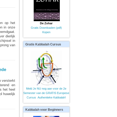
en op het
De Zohar
en in onze
Gratis Downloaden (pdf)
reemdgaat.
Kopen
er dierlijk
chijnsel in
Gratis
Kabbalah Cursus
sprong van
ede
 versterkt
sterend en
Meld Je NU nog aan voor de 2e
s het heel
Semester van de GRATIS Europese
l huwelijk
Cursus Authentieke Kabbalah!
Kabbalah
voor Beginners