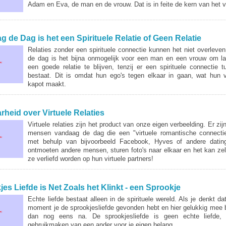
Adam en Eva, de man en de vrouw. Dat is in feite de kern van het v
 de Dag is het een Spirituele Relatie of Geen Relatie
Relaties zonder een spirituele connectie kunnen het niet overleve
de dag is het bijna onmogelijk voor een man en een vrouw om la
een goede relatie te blijven, tenzij er een spirituele connectie 
bestaat. Dit is omdat hun ego's tegen elkaar in gaan, wat hun v
kapot maakt.
heid over Virtuele Relaties
Virtuele relaties zijn het product van onze eigen verbeelding. Er zij
mensen vandaag de dag die een "virtuele romantische connecti
met behulp van bijvoorbeeld Facebook, Hyves of andere dating
ontmoeten andere mensen, sturen foto's naar elkaar en het kan zelf
ze verliefd worden op hun virtuele partners!
es Liefde is Net Zoals het Klinkt - een Sprookje
Echte liefde bestaat alleen in de spirituele wereld. Als je denkt da
moment je de sprookjesliefde gevonden hebt en hier gelukkig mee 
dan nog eens na. De sprookjesliefde is geen echte liefde,
gebruikmaken van een ander voor je eigen belang.