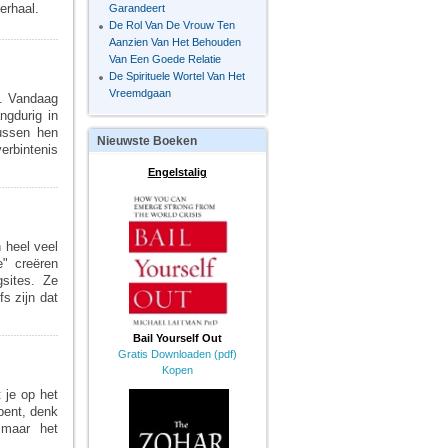
erhaal.
Garandeert
De Rol Van De Vrouw Ten
Aanzien Van Het Behouden
Van Een Goede Relatie
De Spirituele Wortel Van Het
Vreemdgaan
n. Vandaag
ngdurig in
tussen hen
Nieuwste
Boeken
erbintenis
Engelstalig
n heel veel
e" creëren
sites. Ze
s zijn dat
Bail Yourself Out
Gratis Downloaden (pdf)
Kopen
t je op het
bent, denk
 maar het