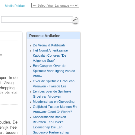
Media Pakket
Recente
Artikelen
De Vrouw & Kabbalah
Het Noord Amerikaanse
le
Kabbalah Congres “De
Volgende Stap”
Een Gesprek Over de
Spirituele Vooruitgang van de
Vrouw
per. In de
Over de Spirituele Groei van
et Zivug -
Vrouwen - Tweede Les
chepping -
Een Les over de Spirituele
ls de ziel
Groei van Vrouwen
Moederschap en Opvoeding
Gelijkheid Tussen Mannen En
Vrouwen: Goed Of Slecht?
Kabbalistische Boeken
houden. De
Bevatten Een Unieke
nlijk heel
Eigenschap Die Een
art tussen
Succesvol Partnerschap