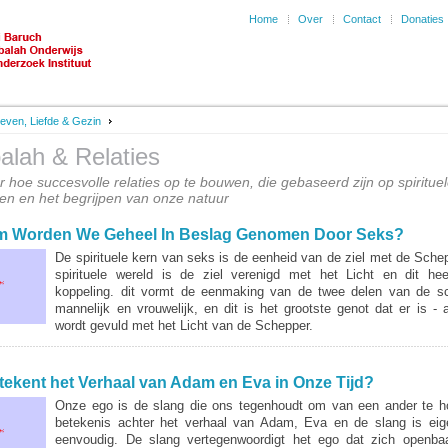
Home
Over
Contact
Donaties
even, Liefde & Gezin
alah & Relaties
r hoe succesvolle relaties op te bouwen, die gebaseerd zijn op spiritue
en en het begrijpen van onze natuur
 Worden We Geheel In Beslag Genomen Door Seks?
De spirituele kern van seks is de eenheid van de ziel met de Schep
spirituele wereld is de ziel verenigd met het Licht en dit he
koppeling. dit vormt de eenmaking van de twee delen van de s
mannelijk en vrouwelijk, en dit is het grootste genot dat er is - a
wordt gevuld met het Licht van de Schepper.
tekent het Verhaal van Adam en Eva in Onze Tijd?
Onze ego is de slang die ons tegenhoudt om van een ander te 
betekenis achter het verhaal van Adam, Eva en de slang is eige
eenvoudig. De slang vertegenwoordigt het ego dat zich openba