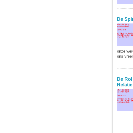
De Spi
onze were
ons vree
LEES ME
De Rol
Relatie
LEES ME