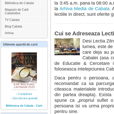
la 3:45 a.m. pana la 08:00 a.
Biblioteca de Cabala
la
Arhiva Media de Cabala
. 
Magazin de Carti
Cabalistice
lectiile in direct, sunt oferite g
TV Cabala
Blog Cabala
Cui se Adreseaza Lecti
Arhiva
Desi Lectia Zil
Ultimele
aparitii de carti
lumea, este de 
care deja au pa
Cabalei (asa cu
de Educatie & Cercetare i
foloseasca intelepciunea Caba
Daca pentru o persoana, ac
recomandat ca sa parcurga 
citeasca materialele introdu
din partea dreapta). Exista
-
Cumpărare
-
Descărcare gratuită
spune ca „propriul suflet
persoana isi va urma propria 
Biblioteca de Cabala - Carti
pentru sine.