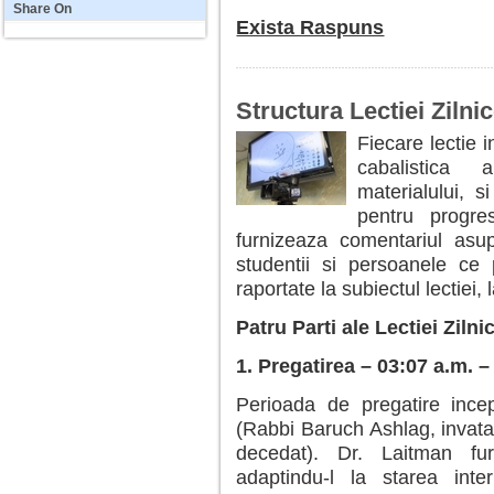
Share
On
Exista Raspuns
Structura Lectiei Zilni
Fiecare lectie i
cabalistica 
materialului, s
pentru progres
furnizeaza comentariul asu
studentii si persoanele ce
raportate la subiectul lectiei
Patru Parti ale Lectiei Ziln
1. Pregatirea – 03:07 a.m. –
Perioada de pregatire ince
(Rabbi Baruch Ashlag, invata
decedat). Dr. Laitman fur
adaptindu-l la starea inte