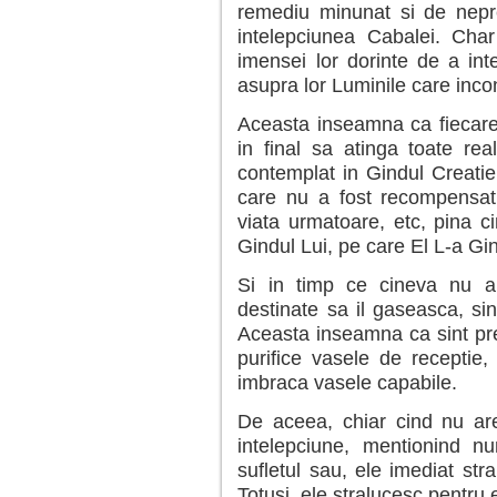
remediu minunat si de nepre
intelepciunea Cabalei. Char
imensei lor dorinte de a int
asupra lor Luminile care incon
Aceasta inseamna ca fiecarei
in final sa atinga toate real
contemplat in Gindul Creatiei
care nu a fost recompensat 
viata urmatoare, etc, pina 
Gindul Lui, pe care El L-a Gin
Si in timp ce cineva nu a 
destinate sa il gaseasca, sin
Aceasta inseamna ca sint preg
purifice vasele de receptie
imbraca vasele capabile.
De aceea, chiar cind nu ar
intelepciune, mentionind n
sufletul sau, ele imediat str
Totusi, ele stralucesc pentru e