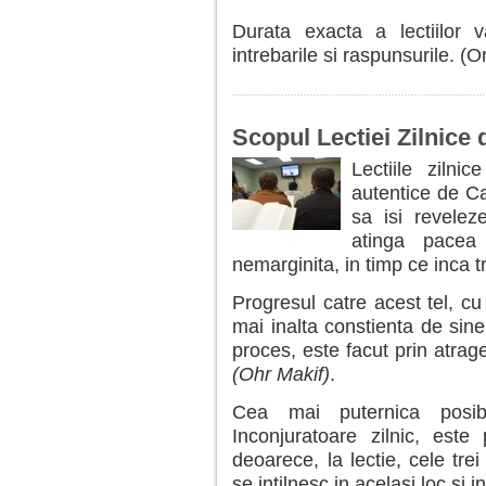
Durata exacta a lectiilor 
intrebarile si raspunsurile. (
Scopul Lectiei Zilnice
Lectiile zilni
autentice de C
sa isi revelez
atinga pacea 
nemarginita, in timp ce inca t
Progresul catre acest tel, cu
mai inalta constienta de sin
proces, este facut prin atra
(Ohr Makif)
.
Cea mai puternica posib
Inconjuratoare zilnic, este
deoarece, la lectie, cele tre
se intilnesc in acelasi loc si 