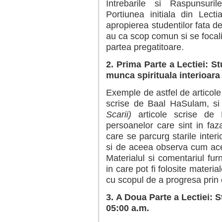
Intrebarile si Raspunsuri
Portiunea initiala din Lect
apropierea studentilor fata de le
au ca scop comun si se focali
partea pregatitoare.
2. Prima Parte a Lectiei: St
munca spirituala interioara
Exemple de astfel de articole
scrise de Baal HaSulam, s
Scarii)
articole scrise de
persoanelor care sint in faza
care se parcurg starile inter
si de aceea observa cum acest
Materialul si comentariul furn
in care pot fi folosite material
cu scopul de a progresa prin 
3. A Doua Parte a Lectiei: S
05:00 a.m.