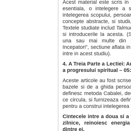
Acest material este scris in 
esentiala, o intelegere a 
intelegerea scopului, persoan
concepte abstracte, si studiu
Textele studiate includ
Talmud
si introducerile la acesta.
una sau mai multe din opt
Incepatori”, sectiune aflata i
intre in acest studiu).
4. A Treia Parte a Lectiei: 
a progresului spiritual – 05
Aceste articole au fost scr
bazele si de a ghida persoan
definesc metoda Cabalei, de
ce circula, si furnizeaza defin
pentru a construi intelegerea
Cintecele
intre a doua si a 
zilnice, reinoiesc energi
dintre ei.