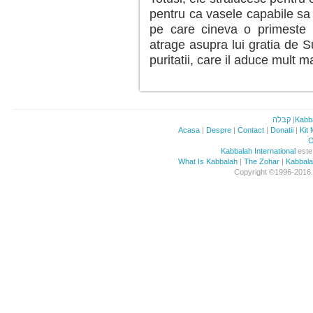
pentru ca vasele capabile sa t
pe care cineva o primeste i
atrage asupra lui gratia de S
puritatii, care il aduce mult m
קבלה
|
Kabb
Acasa
|
Despre
|
Contact
|
Donatii
|
Kit
O
Kabbalah International
este 
What Is Kabbalah
|
The Zohar
|
Kabbal
Copyright ©1996-2016. 