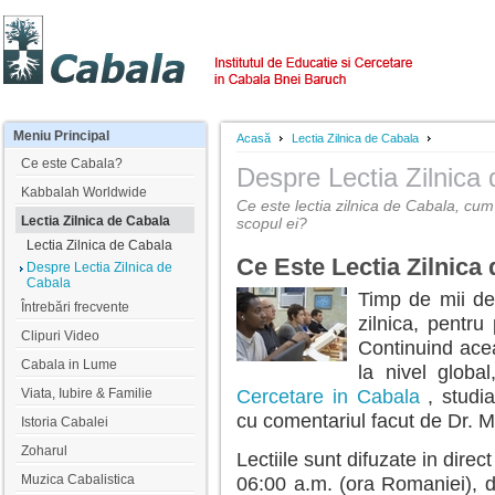
Meniu
Principal
Acasă
Lectia Zilnica de Cabala
Ce este Cabala?
Despre Lectia Zilnica
Kabbalah Worldwide
Ce este lectia zilnica de Cabala, cum
Lectia Zilnica de Cabala
scopul ei?
Lectia Zilnica de Cabala
Ce Este Lectia Zilnica
Despre Lectia Zilnica de
Cabala
Timp de mii de 
Întrebări frecvente
zilnica, pentru 
Clipuri Video
Continuind acea
Cabala in Lume
la nivel globa
Viata, Iubire & Familie
Cercetare in Cabala
, studia
cu comentariul facut de Dr. 
Istoria Cabalei
Zoharul
Lectiile sunt difuzate in direct
Muzica Cabalistica
06:00 a.m. (ora Romaniei), 