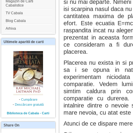
si nu mai departe. Nimeni
Magazin de Carti
Cabalistice
isi scarpina nasul daca nu
TV Cabala
cantitatea maxima de pl
Blog Cabala
efort. Este ecuatia E=mc
Arhiva
raspandita incat nu alege
prezentat in aceasta for
Ultimele
aparitii de carti
ce consideram a fi dur
placerea.
Placerea nu exista in si p
sa i se opuna in nat
experimentam niciodata
comparatie. Vedem lumin
simtim caldura prin co
comparatie cu durerea.
-
Cumpărare
intalnire dintre o nevoie 
-
Descărcare gratuită
mare nevoia, cu atat este
Biblioteca de Cabala - Carti
Atunci de ce dispare mer
Share
On