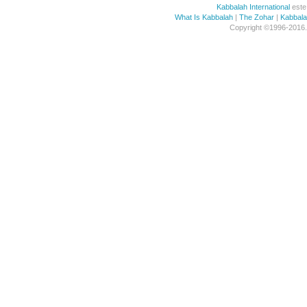
Kabbalah International
este 
What Is Kabbalah
|
The Zohar
|
Kabbal
Copyright ©1996-2016. 