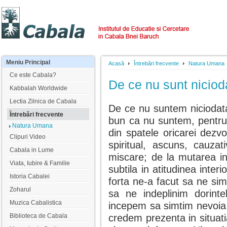
Meniu
Principal
Acasă
Întrebări frecvente
Natura Umana
Ce este Cabala?
De ce nu sunt niciod
Kabbalah Worldwide
Lectia Zilnica de Cabala
De ce nu suntem niciodata 
Întrebări frecvente
bun ca nu suntem, pentru 
Natura Umana
din spatele oricarei dezvolt
Clipuri Video
spiritual, ascuns, cauzat
Cabala in Lume
miscare; de la mutarea in
Viata, Iubire & Familie
subtila in atitudinea inte
Istoria Cabalei
forta ne-a facut sa ne simt
Zoharul
sa ne indeplinim dorinte
Muzica Cabalistica
incepem sa simtim nevoia 
Biblioteca de Cabala
credem prezenta in situat