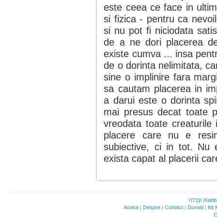
este ceea ce face in ulti
si fizica - pentru ca nevoi
si nu pot fi niciodata sati
de a ne dori placerea de
existe cumva ... insa pent
de o dorinta nelimitata, c
sine o implinire fara marg
sa cautam placerea in impl
a darui este o dorinta spir
mai presus decat toate pl
vreodata toate creaturile 
placere care nu e resim
subiective, ci in tot. Nu 
exista capat al placerii ca
קבלה
|
Kabb
Acasa
|
Despre
|
Contact
|
Donatii
|
Kit
O