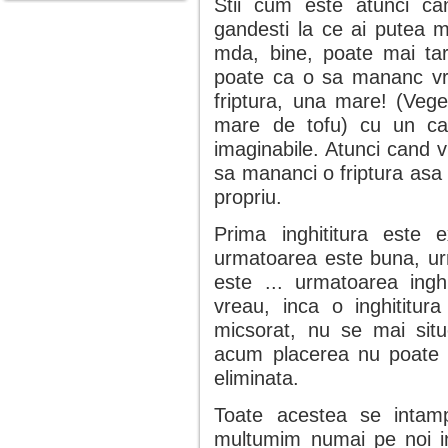
Stii cum este atunci ca
gandesti la ce ai putea m
mda, bine, poate mai ta
poate ca o sa mananc vre
friptura, una mare! (Veget
mare de tofu) cu un car
imaginabile. Atunci cand v
sa mananci o friptura asa
propriu.
Prima inghititura este
urmatoarea este buna, ur
este ... urmatoarea ingh
vreau, inca o inghititur
micsorat, nu se mai situ
acum placerea nu poate fi
eliminata.
Toate acestea se intam
multumim numai pe noi ins