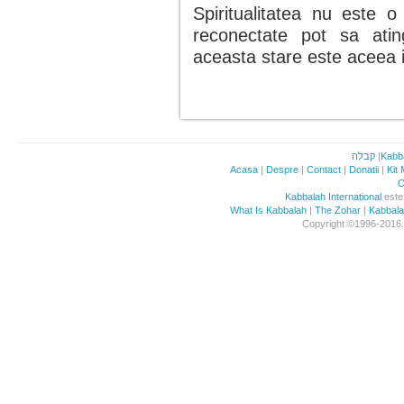
Spiritualitatea nu este o
reconectate pot sa atin
aceasta stare este aceea 
קבלה
|
Kabb
Acasa
|
Despre
|
Contact
|
Donatii
|
Kit
O
Kabbalah International
este 
What Is Kabbalah
|
The Zohar
|
Kabbal
Copyright ©1996-2016. 