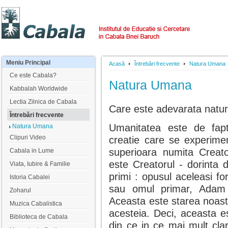
Meniu
Principal
Acasă
Întrebări frecvente
Natura Umana
Ce este Cabala?
Natura Umana
Kabbalah Worldwide
Lectia Zilnica de Cabala
Care este adevarata natur
Întrebări frecvente
Umanitatea este de fapt
Natura Umana
Clipuri Video
creatie care se experimen
superioara numita Creator
Cabala in Lume
este Creatorul - dorinta 
Viata, Iubire & Familie
primi : opusul aceleasi f
Istoria Cabalei
sau omul primar, Adam 
Zoharul
Aceasta este starea noast
Muzica Cabalistica
acesteia. Deci, aceasta e
Biblioteca de Cabala
din ce in ce mai mult cla