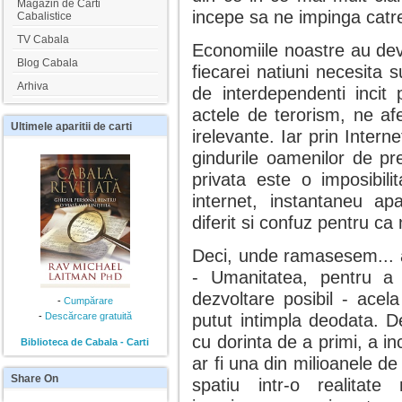
Magazin de Carti
incepe sa ne impinga catre
Cabalistice
TV Cabala
Economiile noastre au deven
Blog Cabala
fiecarei natiuni necesita s
Arhiva
de interdependenti incit 
actele de terorism, ne af
Ultimele
aparitii de carti
irelevante. Iar prin Intern
gindurile oamenilor de pr
privata este o imposibili
internet, instantaneu apa
diferit si confuz pentru ca
Deci, unde ramasesem... a
- Umanitatea, pentru a 
dezvoltare posibil - acel
-
Cumpărare
putut intimpla deodata. D
-
Descărcare gratuită
cu dorinta de a primi, a 
Biblioteca de Cabala - Carti
ar fi una din milioanele de 
Share
On
spatiu intr-o realitat