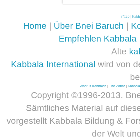
קבלה
|
Kabb
Home
|
Über Bnei Baruch
|
Ko
Empfehlen Kabbala
Alte
ka
Kabbala International
wird von d
be
What Is Kabbalah
|
The Zohar
|
Kabbal
Copyright ©1996-2013. Bnei
Sämtliches Material auf dies
vorgestellt Kabbala Bildung & For
der Welt un