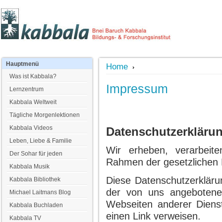
Hauptmenü
Home
Was ist Kabbala?
Impressum
Lernzentrum
Kabbala Weltweit
Tägliche Morgenlektionen
Kabbala Videos
Datenschutzerkläru
Leben, Liebe & Familie
Wir erheben, verarbeit
Der Sohar für jeden
Rahmen der gesetzlichen
Kabbala Musik
Diese Datenschutzerklärun
Kabbala Bibliothek
der von uns angebotenen
Michael Laitmans Blog
Webseiten anderer Diensta
Kabbala Buchladen
einen Link verweisen.
Kabbala TV