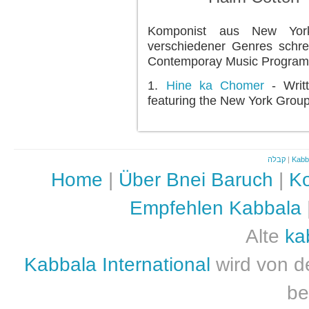
Komponist aus New York
verschiedener Genres schrei
Contemporay Music Program" 
1.
Hine ka Chomer
- Writ
featuring the New York Grou
קבלה
|
Kabb
Home
|
Über Bnei Baruch
|
Ko
Empfehlen Kabbala
Alte
ka
Kabbala International
wird von d
be