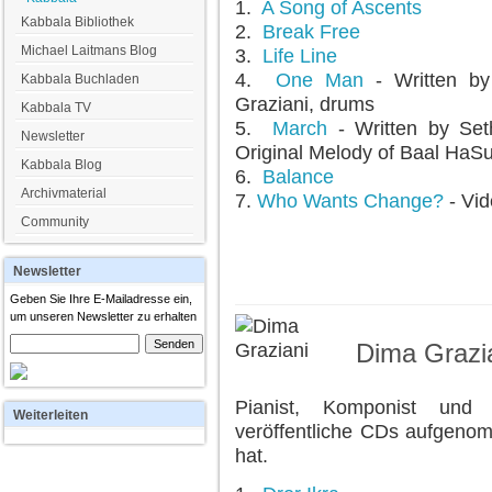
1.
A Song of Ascents
Kabbala Bibliothek
2.
Break Free
Michael Laitmans Blog
3.
Life Line
4.
One Man
- Written by
Kabbala Buchladen
Graziani, drums
Kabbala TV
5.
March
- Written by Se
Newsletter
Original Melody of Baal HaS
Kabbala Blog
6.
Balance
Archivmaterial
7.
Who Wants Change?
- Vid
Community
Newsletter
Geben Sie Ihre E-Mailadresse ein,
um unseren Newsletter zu erhalten
Dima Grazi
Pianist, Komponist und 
Weiterleiten
veröffentliche CDs aufgenom
hat.