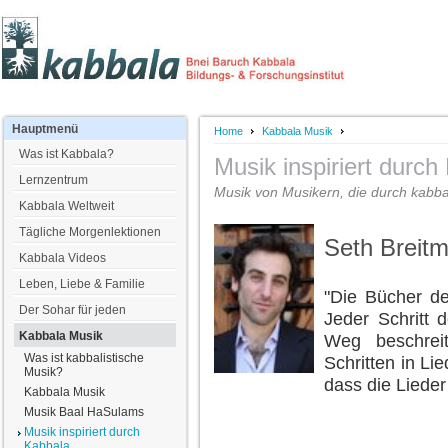
Hauptmenü
Home
Kabbala Musik
Was ist Kabbala?
Musik inspiriert durch
Lernzentrum
Musik von Musikern, die durch kabbali
Kabbala Weltweit
Tägliche Morgenlektionen
Seth Breit
Kabbala Videos
Leben, Liebe & Familie
"Die Bücher de
Der Sohar für jeden
Jeder Schritt 
Kabbala Musik
Weg beschreit
Was ist kabbalistische
Schritten in Lie
Musik?
dass die Lieder 
Kabbala Musik
Musik Baal HaSulams
Musik inspiriert durch
Kabbala