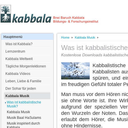
Hauptmenü
Home
Kabbala Musik
Was ist Kabbala?
Was ist kabbalistisch
Lernzentrum
Kostenlose Downloads kabbalistische
Kabbala Weltweit
Kabbalistisc
Tägliche Morgenlektionen
Kabbalisten au
Kabbala Videos
spüren, und ei
Leben, Liebe & Familie
im freudigen Gefühl totaler 
Der Sohar für jeden
Man muss vor dem Hören nich
Kabbala Musik
sie ohne Worte ist. Ihre Wir
Was ist kabbalistische
aufgrund der speziellen V
Musik?
Kabbala Musik
den Wurzeln der Noten. Das 
Musik Baal HaSulams
erlaubt dem Hörer, die Musi
Musik inspiriert durch
ohne Hindernisse.
Kabbala