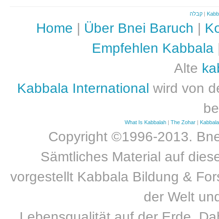
קבלה
|
Kabb
Home
|
Über Bnei Baruch
|
Ko
Empfehlen Kabbala
Alte
ka
Kabbala International
wird von d
be
What Is Kabbalah
|
The Zohar
|
Kabbal
Copyright ©1996-2013. Bnei
Sämtliches Material auf dies
vorgestellt Kabbala Bildung & For
der Welt un
Lebensqualität auf der Erde. Dah