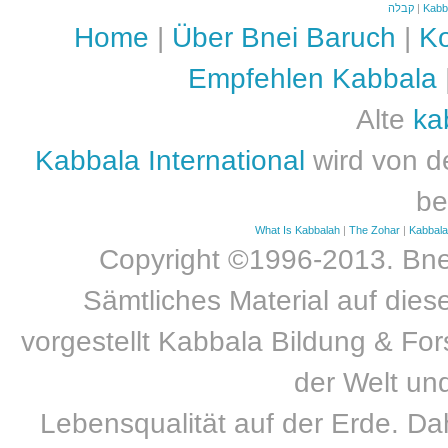
קבלה
|
Kabb
Home
|
Über Bnei Baruch
|
Ko
Empfehlen Kabbala
Alte
ka
Kabbala International
wird von d
be
What Is Kabbalah
|
The Zohar
|
Kabbal
Copyright ©1996-2013. Bnei
Sämtliches Material auf dies
vorgestellt Kabbala Bildung & For
der Welt un
Lebensqualität auf der Erde. Dah