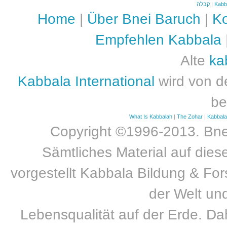
קבלה
|
Kabb
Home
|
Über Bnei Baruch
|
Ko
Empfehlen Kabbala
Alte
ka
Kabbala International
wird von d
be
What Is Kabbalah
|
The Zohar
|
Kabbal
Copyright ©1996-2013. Bnei
Sämtliches Material auf dies
vorgestellt Kabbala Bildung & For
der Welt un
Lebensqualität auf der Erde. Dah