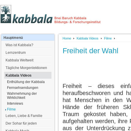
Hauptmenü
Home
Kabbala Videos
Filme
Was ist Kabbala?
Freiheit der Wahl
Lernzentrum
Kabbala Weltweit
Tägliche Morgenlektionen
Kabbala Videos
Enthüllung der Kabbala
Freiheit – dieses ei
Fernsehsendungen
heraufbeschworen und ha
Wahrnehmung der
Wirklichkeit
hat Menschen in den Wa
Interviews
Hände der früheren Skl
Filme
Traum gekostet haben, 
Leben, Liebe & Familie
aufgehalten werden, ihre 
Der Sohar für jeden
aus der Unterdrückung zu