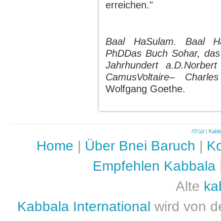
erreichen."
Baal HaSulam.
Baal H
PhD
Das Buch Sohar, das
Jahrhundert a.D.
Norbert
Camus
Voltaire
– Charles
Wolfgang Goethe.
קבלה
|
Kabb
Home
|
Über Bnei Baruch
|
Ko
Empfehlen Kabbala
Alte
ka
Kabbala International
wird von d