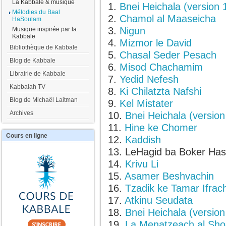
La Kabbale & musique
1.
Bnei Heichala (version 
Mélodies du Baal
2.
Chamol al Maaseicha
HaSoulam
3.
Nigun
Musique inspirée par la
Kabbale
4.
Mizmor le David
Bibliothèque de Kabbale
5.
Chasal Seder Pesach
Blog de Kabbale
6.
Misod Chachamim
Librairie de Kabbale
7.
Yedid Nefesh
Kabbalah TV
8.
Ki Chilatzta Nafshi
Blog de Michaël Laitman
9.
Kel Mistater
Archives
10.
Bnei Heichala (version
11.
Hine ke Chomer
Cours
en ligne
12.
Kaddish
13. LeHagid ba Boker Ha
14.
Krivu Li
15.
Asamer Beshvachin
16.
Tzadik ke Tamar Ifrac
17.
Atkinu Seudata
18.
Bnei Heichala (version
19.
La Menatzeach al Sh