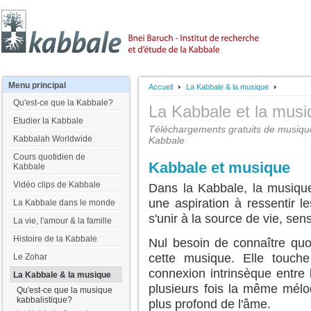
Menu
principal
Accueil
La Kabbale & la musique
Qu'est-ce que la Kabbale?
La Kabbale et la mus
Etudier la Kabbale
Téléchargements gratuits de musique
Kabbalah Worldwide
Kabbale
Cours quotidien de
Kabbale et musique
Kabbale
Vidéo clips de Kabbale
Dans la Kabbale, la musique
une aspiration à ressentir l
La Kabbale dans le monde
s'unir à la source de vie, sen
La vie, l'amour & la famille
Histoire de la Kabbale
Nul besoin de connaître quo
cette musique. Elle touch
Le Zohar
connexion intrinsèque entre
La Kabbale & la musique
plusieurs fois la même mélo
Qu'est-ce que la musique
kabbalistique?
plus profond de l'âme.