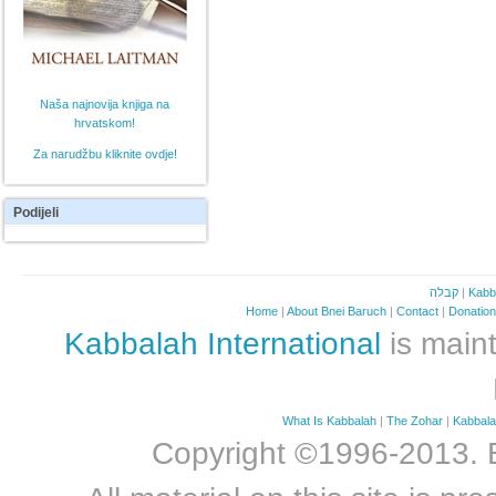
Naša najnovija knjiga na
hrvatskom!
Za narudžbu kliknite ovdje!
Podijeli
קבלה
|
Kabb
Home
|
About Bnei Baruch
|
Contact
|
Donatio
Kabbalah International
is maint
What Is Kabbalah
|
The Zohar
|
Kabbal
Copyright ©1996-2013. Bn