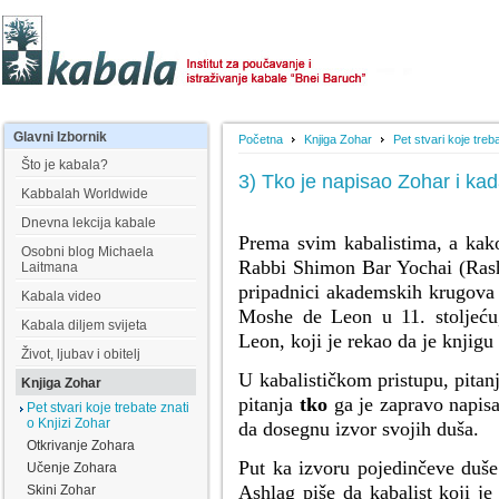
Glavni
Izbornik
Početna
Knjiga Zohar
Pet stvari koje treb
Što je kabala?
3) Tko je napisao Zohar i ka
Kabbalah Worldwide
Dnevna lekcija kabale
Prema svim kabalistima, a kako
Osobni blog Michaela
Rabbi Shimon Bar Yochai (Rashbi
Laitmana
pripadnici akademskih krugova
Kabala video
Moshe de Leon u 11. stoljeć
Kabala diljem svijeta
Leon, koji je rekao da je knjigu
Život, ljubav i obitelj
U kabalističkom pristupu, pitan
Knjiga Zohar
pitanja
tko
ga je zapravo napis
Pet stvari koje trebate znati
o Knjizi Zohar
da dosegnu izvor svojih duša.
Otkrivanje Zohara
Put ka izvoru pojedinčeve duše
Učenje Zohara
Ashlag piše da kabalist koji je 
Skini Zohar