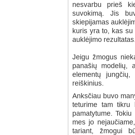
nesvarbu prieš kie
suvokimą. Jis bu
skiepijamas auklėji
kuris yra to, kas su
auklėjimo rezultatas. 
Jeigu žmogus nieka
panašių modelių, a
elementų jungčių, 
reiškinius.
Anksčiau buvo manyt
teturime tam tikru
pamatytume. Tokiu a
mes jo nejaučiame, 
tariant, žmogui b