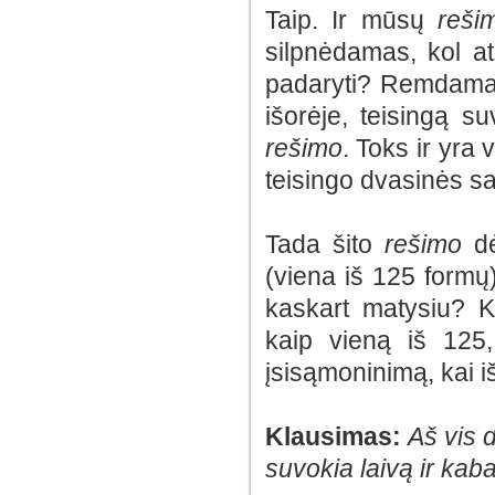
Taip. Ir mūsų
reši
silpnėdamas, kol a
padaryti? Remdama
išorėje, teisingą su
rešimo
. Toks ir yra 
teisingo dvasinės s
Tada šito
rešimo
dė
(viena iš 125 formų
kaskart matysiu? K
kaip vieną iš 125,
įsisąmoninimą, kai i
Klausimas:
Aš vis 
suvokia laivą ir kaba