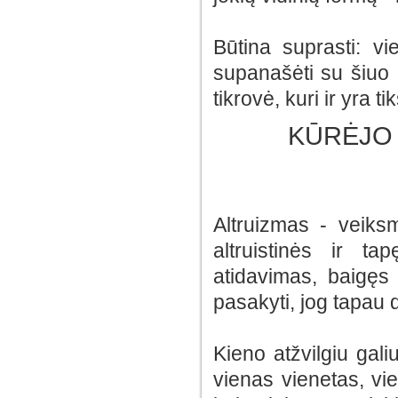
Būtina suprasti: v
supanašėti su šiuo 
tikrovė, kuri ir yra ti
KŪRĖJO 
Altruizmas - veiks
altruistinės ir ta
atidavimas, baigęs 
pasakyti, jog tapau 
Kieno atžvilgiu gali
vienas vienetas, vi