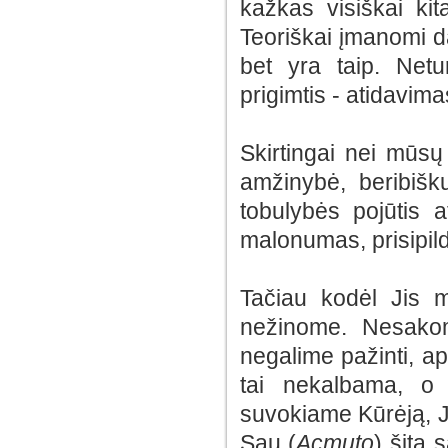
kažkas visiškai ki
Teoriškai įmanomi d
bet yra taip. Net
prigimtis - atidavima
Skirtingai nei mūsų
amžinybė, beribišk
tobulybės pojūtis 
malonumas, prisipi
Tačiau kodėl Jis 
nežinome. Nesak
negalime pažinti, a
tai nekalbama, o 
suvokiame Kūrėją, Jo
Sau (
Acmuto
) šitą 