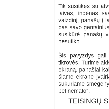
Tik susitikęs su at
laivas, indėnas sa
vaizdinį, panašų į l
pas savo gentainius,
susikūrė panašų v
nesutiko.
Šis pavyzdys gali
tikrovės. Turime ak
ekraną, panašiai ka
šiame ekrane įvair
sukuriame smegenys
bet nemato“.
TEISINGŲ 