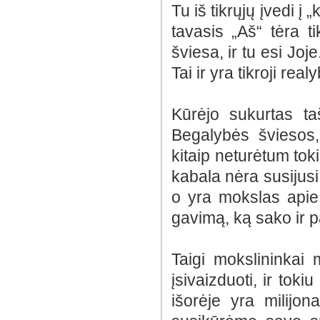
Tu iš tikrųjų įvedi į
tavasis „Aš“ tėra t
šviesa, ir tu esi Joj
Tai ir yra tikroji real
Kūrėjo sukurtas ta
Begalybės šviesos,
kitaip neturėtum toki
kabala nėra susijusi s
o yra mokslas apie
gavimą, ką sako ir 
Taigi mokslininkai
įsivaizduoti, ir toki
išorėje yra milijo