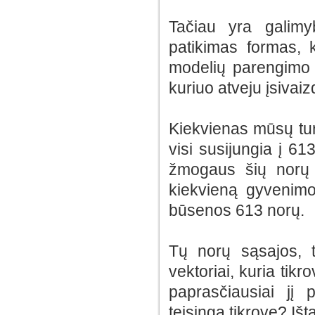
Tačiau yra galimy
patikimas formas, k
modelių parengimo m
kuriuo atveju įsivaizd
Kiekvienas mūsų turi
visi susijungia į 61
žmogaus šių norų d
kiekvieną gyvenimo
būsenos 613 norų.
Tų norų sąsajos, 
vektoriai, kuria tik
paprasčiausiai jį 
teisingą tikrovę? Išt