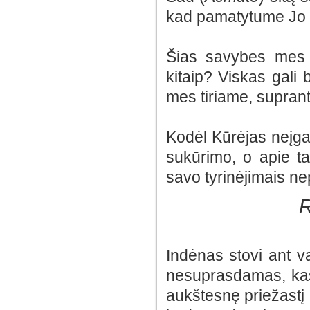
kad pamatytume Jo ir
Šias savybes mes i
kitaip? Viskas gali 
mes tiriame, suprant
Kodėl Kūrėjas neįgav
sukūrimo, o apie t
savo tyrinėjimais ne
Indėnas stovi ant 
nesuprasdamas, kas s
aukštesnę priežastį 