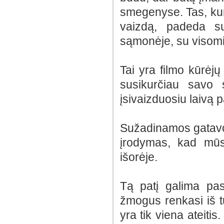
smegenyse. Tas, kur
vaizdą, padeda su
sąmonėje, su visomi
Tai yra filmo kūrėjų
susikurčiau savo 
įsivaizduosiu laivą 
Sužadinamos gatavos
įrodymas, kad mūs
išorėje.
Tą patį galima pasa
žmogus renkasi iš t
yra tik viena ateiti