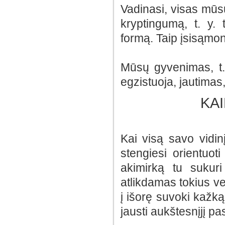
Vadinasi, visas mūsų
kryptingumą, t. y. 
formą. Taip įsisąmo
Mūsų gyvenimas, t. 
egzistuoja, jautimas
KAI
Kai visą savo vidin
stengiesi orientuoti
akimirką tu sukuri
atlikdamas tokius v
į išorę suvoki kažk
jausti aukštesnįjį pas