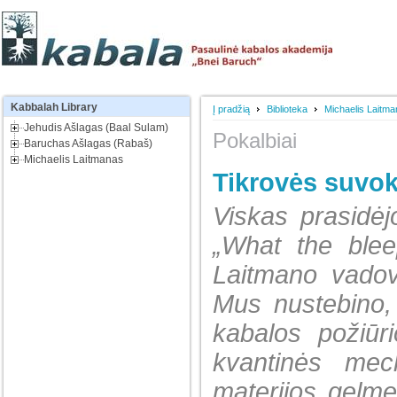
Kabbalah
Library
Į pradžią
Biblioteka
Michaelis Laitm
Jehudis Ašlagas (Baal Sulam)
Pokalbiai
Baruchas Ašlagas (Rabaš)
Michaelis Laitmanas
Tikrovės suvo
Viskas prasidėj
„What the ble
Laitmano vadov
Mus nustebino, 
kabalos požiūr
kvantinės mech
materijos gelme