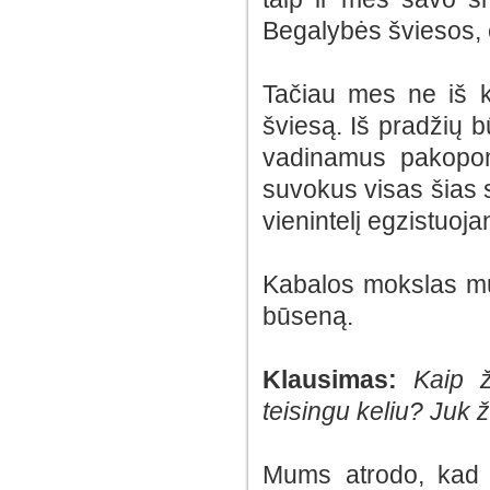
Begalybės šviesos, 
Tačiau mes ne iš 
šviesą. Iš pradžių bū
vadinamus pakopom
suvokus visas šias s
vienintelį egzistuojan
Kabalos mokslas mus
būseną.
Klausimas:
Kaip ž
teisingu keliu? Juk ž
Mums atrodo, kad ž