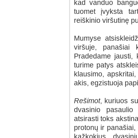
kad vanduo banguoj
tuomet įvyksta t
reiškinio viršutinę p
Mumyse atsiskleid
viršuje, panašiai
Pradedame jausti, 
turime patys atsklei
klausimo, apskritai
akis, egzistuoja pap
Rešimot
, kuriuos s
dvasinio pasaulio
atsirasti toks akstin
protonų ir panašiai, 
kažkokius dvasini