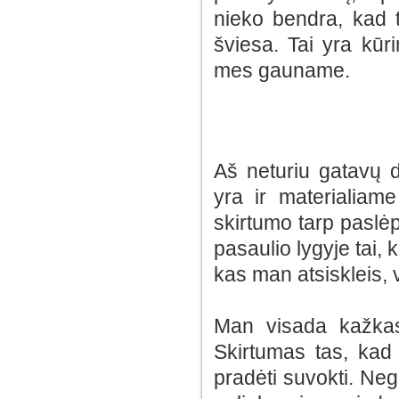
nieko bendra, kad ta
šviesa. Tai yra kūr
mes gauname.
Aš neturiu gatavų 
yra ir materialia
skirtumo tarp paslėp
pasaulio lygyje tai,
kas man atsiskleis, v
Man visada kažkas 
Skirtumas tas, kad 
pradėti suvokti. Neg