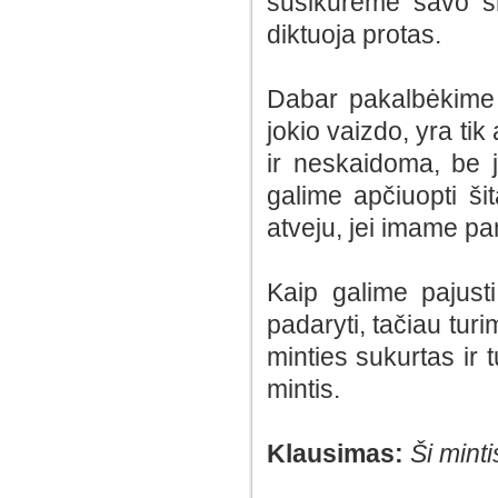
susikūrėme savo s
diktuoja protas.
Dabar pakalbėkime a
jokio vaizdo, yra tik
ir neskaidoma, be j
galime apčiuopti ši
atveju, jei imame pam
Kaip galime pajust
padaryti, tačiau tur
minties sukurtas ir t
mintis.
Klausimas:
Ši mint