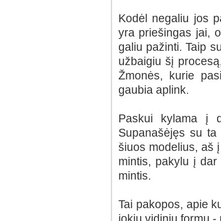
Kodėl negaliu jos p
yra priešingas jai, o
galiu pažinti. Taip s
užbaigiu šį procesą
Žmonės, kurie pasi
gaubia aplink.
Paskui kylama į d
Supanašėjęs su ta a
šiuos modelius, aš į 
mintis, pakylu į da
mintis.
Tai pakopos, apie k
jokių vidinių formų -