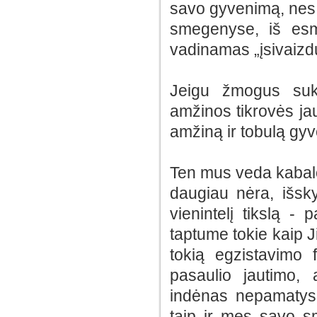
savo gyvenimą, nes vi
smegenyse, iš esmė
vadinamas „įsivaizdu
Jeigu žmogus suku
amžinos tikrovės jau
amžiną ir tobulą gy
Ten mus veda kabalos
daugiau nėra, išsky
vienintelį tikslą 
taptume tokie kaip Ji
tokią egzistavimo
pasaulio jautimo,
indėnas nepamatys l
taip ir mes savo sm