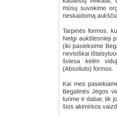
kabalistų veikalai,
mūsų suvokimo or
neskaidomą aukščia
Tarpinės formos, ku
Netgi aukštesnieji 
(iki pasieksime Beg
nevisiškai ištaisytu
šviesa
kėlim
viduj
(Absoliuto) formos.
Kai mes pasiekiame 
Begalinės Jėgos vid
turime ir dabar, tik
šios akimirkos vaizd