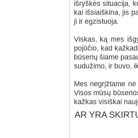
išryškės situacija, ko
kai išsiaiškina, jis 
ji ir egzistuoja.
Viskas, ką mes išg
pojūčio, kad kažkad
būsenų šiame pasaulyj
sudužimo, ir buvo, i
Mes negrįžtame nė 
Visos mūsų būsenos
kažkas visiškai nauj
AR YRA SKIRT