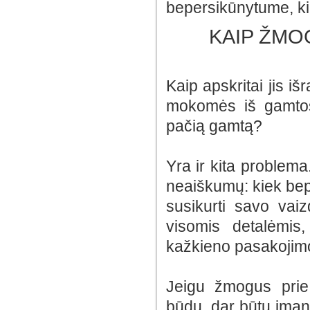
bepersikūnytume, ki
KAIP ŽMO
Kaip apskritai jis 
mokomės iš gamtos
pačią gamtą?
Yra ir kita problem
neaiškumų: kiek bep
susikurti savo vai
visomis detalėmis
kažkieno pasakojim
Jeigu žmogus prie š
būdu, dar būtų įman