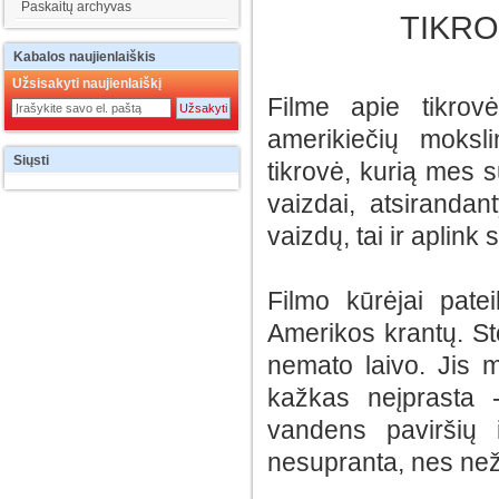
Paskaitų archyvas
TIKRO
Kabalos
naujienlaiškis
Užsisakyti naujienlaiškį
Filme apie tikrov
amerikiečių moksl
Siųsti
tikrovė, kurią mes s
vaizdai, atsirand
vaizdų, tai ir aplin
Filmo kūrėjai patei
Amerikos krantų. Sto
nemato laivo. Jis m
kažkas neįprasta 
vandens paviršių i
nesupranta, nes neži