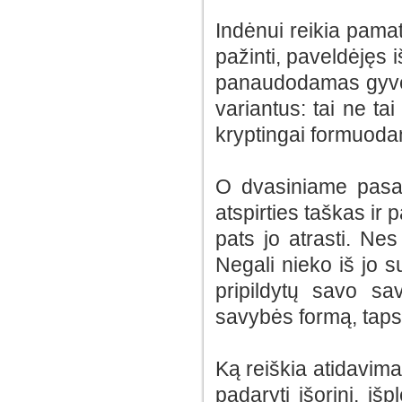
Indėnui reikia pamaty
pažinti, paveldėjęs 
panaudodamas gyven
variantus: tai ne tai 
kryptingai formuodam
O dvasiniame pasaul
atspirties taškas ir
pats jo atrasti. Nes
Negali nieko iš jo su
pripildytų savo s
savybės formą, taps
Ką reiškia atidavima
padaryti išorinį, išp