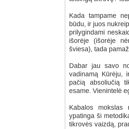
Kada tampame nepr
būdu, ir juos nukrei
prilygindami neskai
išorėje (išorėje nė
šviesa), tada pama
Dabar jau savo no
vadinamą Kūrėju, i
pačią absoliučią t
esame. Vienintelė eg
Kabalos mokslas 
ypatinga ši metodi
tikrovės vaizdą, prad