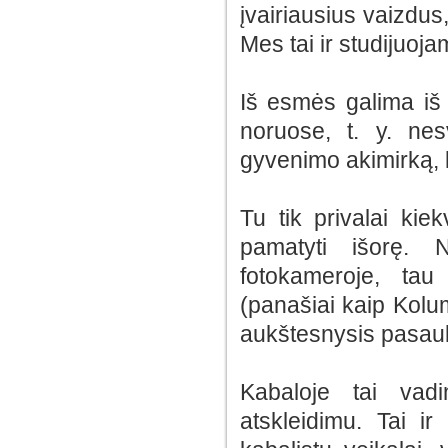
įvairiausius vaizdus
Mes tai ir studijuoja
Iš esmės galima iš 
noruose, t. y. ne
gyvenimo akimirką, k
Tu tik privalai kie
pamatyti išorę. N
fotokameroje, tau 
(panašiai kaip Kolum
aukštesnysis pasauli
Kabaloje tai vadi
atskleidimu. Tai i