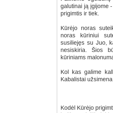
galutinai ją įgijome 
prigimtis ir tiek.
Kūrėjo noras sutei
noras kūriniui sut
susiliejęs su Juo, k
nesiskiria. Šios 
kūriniams malonumą
Kol kas galime kalb
Kabalistai užsimena
Kodėl Kūrėjo prigimt