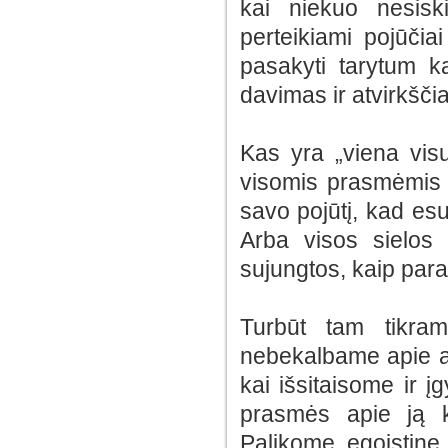
kai niekuo nesisk
perteikiami pojūčia
pasakyti tarytum ka
davimas ir atvirkšči
Kas yra „viena vis
visomis prasmėmis v
savo pojūtį, kad esu
Arba visos sielos
sujungtos, kaip para
Turbūt tam tikram
nebekalbame apie at
kai išsitaisome ir 
prasmės apie ją ka
Palikome egoistinę p