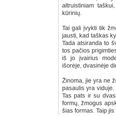
altruistiniam tašku
kūrinių.
Tai gali įvykti tik 
jausti, kad taškas ky
Tada atsiranda to šv
tos pačios prigimties
iš jo įvairius mod
išorėje, dvasinėje d
Žinoma, jie yra ne ž
pasaulis yra viduje. 
Tas pats ir su dvas
formų, žmogus apskri
šias formas. Taip jis