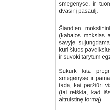
smegenyse, ir tuome
dvasinį pasaulį.
Šiandien mokslini
(kabalos mokslas ap
savyje sujungdama
kuri šiuos paveikslu
ir suvoki tarytum egz
Sukurk kitą progr
smegenyse ir pamaty
tada, kai peržiūri v
(tai reiškia, kad i
altruistinę formą).