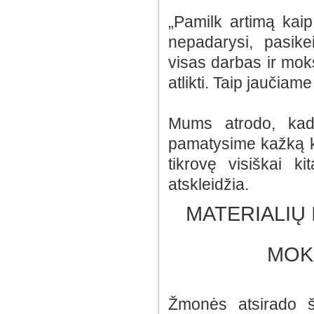
„Pamilk artimą kaip
nepadarysi, pasike
visas darbas ir moks
atlikti. Taip jaučia
Mums atrodo, kad 
pamatysime kažką k
tikrovę visiškai k
atskleidžia.
MATERIALIŲ
MOK
Žmonės atsirado š