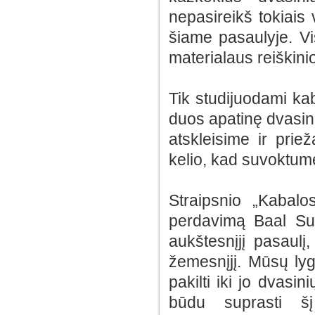
nepasireikš tokiais 
šiame pasaulyje. V
materialaus reiškin
Tik studijuodami k
duos apatinę dvasini
atskleisime ir prie
kelio, kad suvoktume
Straipsnio „Kabal
perdavimą Baal Sul
aukštesnįjį pasaulį
žemesnįjį. Mūsų ly
pakilti iki jo dvasi
būdu suprasti š