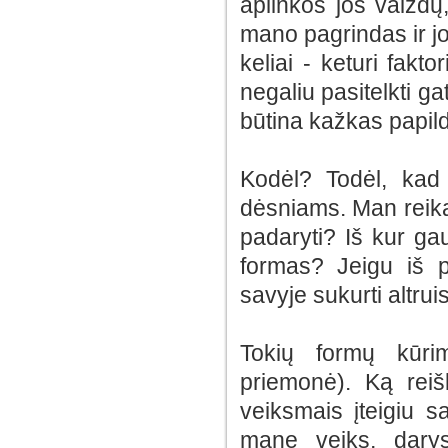
aplinkos jos vaizd
mano pagrindas ir jo 
keliai - keturi fakto
negaliu pasitelkti 
būtina kažkas papil
Kodėl? Todėl, kad
dėsniams. Man reika
padaryti? Iš kur gau
formas? Jeigu iš pr
savyje sukurti altru
Tokių formų kūri
priemonė). Ką reišk
veiksmais įteigiu sa
mane veiks, dary