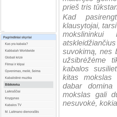
prieš tris tūkst
Kad pasireng
klausytojai, tars
mokslininkui
Pagrindiniai
skyriai
atskleidžianči
Kas yra kabala?
suvokimą, nes b
Kabbalah Worldwide
Globali krizė
užsibrėžėme ti
Filmai ir klipai
kabalos susilie
Gyvenimas, meilė, šeima
kitas mokslas 
Kabalistinė muzika
dabar domina 
Biblioteka
Laikraščiai
mokslas gali d
Knygynas
nesuvokė, kokia 
Kabalos TV
M. Laitmano dienoraštis