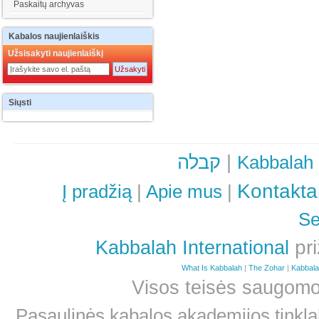
Paskaitų archyvas
Kabalos
naujienlaiškis
Užsisakyti naujienlaiškį
Siųsti
קבלה
|
Kabbalah
Kontakta
Į pradžią
|
Apie mus
|
Se
pri
Kabbalah International
What Is Kabbalah
|
The Zohar
|
Kabbal
Visos teisės saugom
Pasaulinės kabalos akademijos tinklal