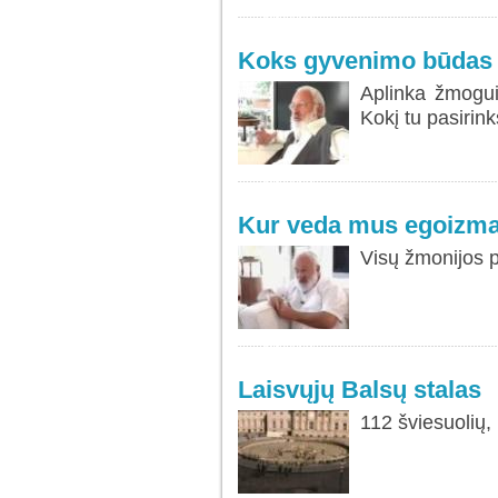
SKAITYTI
DAUGIAU...
Koks gyvenimo būdas 
Aplinka žmogui
Kokį tu pasirin
SKAITYTI
DAUGIAU...
Kur veda mus egoizm
Visų žmonijos 
SKAITYTI
DAUGIAU...
Laisvųjų Balsų stalas
112 šviesuolių