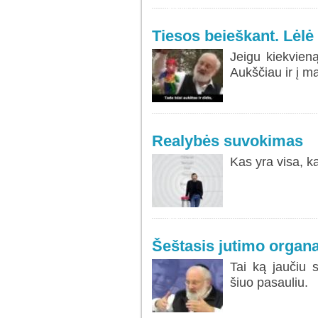
SKAITYTI
DAUGIAU...
Tiesos beieškant. Lėlė 
Jeigu kiekvieną
Aukščiau ir į ma
Realybės suvokimas
Kas yra visa, k
SKAITYTI
DAUGIAU...
Šeštasis jutimo organ
Tai ką jaučiu 
šiuo pasauliu.