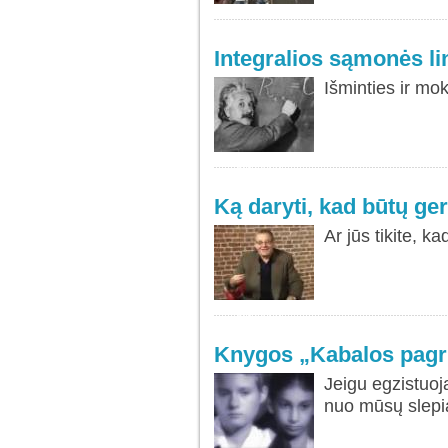
Integralios sąmonės li
Išminties ir mo
SKAITYTI
DAUGIAU...
Ką daryti, kad būtų ge
Ar jūs tikite, 
SKAITYTI
DAUGIAU...
Knygos „Kabalos pagri
Jeigu egzistuoj
nuo mūsų slepi