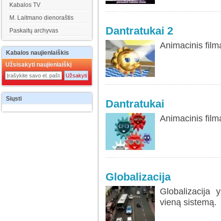
Kabalos TV
SKAITYTI
M. Laitmano dienoraštis
DAUGIAU...
Dantratukai 2
Paskaitų archyvas
Animacinis film
Kabalos
naujienlaiškis
Užsisakyti naujienlaiškį
Siųsti
Dantratukai
Animacinis fil
SKAITYTI
DAUGIAU...
Globalizacija
Globalizacija 
vieną sistemą.