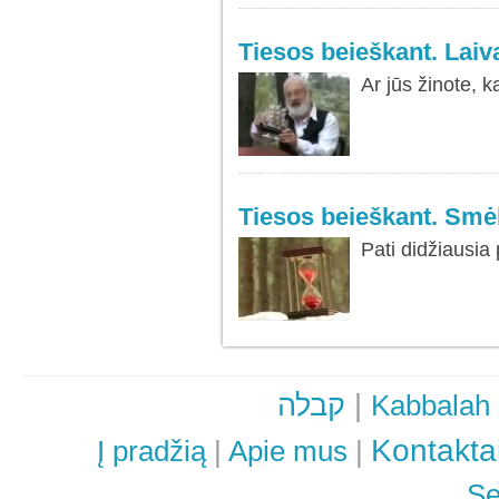
Tiesos beieškant. Laiv
Ar jūs žinote, 
SKAITYTI
DAUGIAU...
Tiesos beieškant. Smėl
Pati didžiausia
SKAITYTI
DAUGIAU...
קבלה
|
Kabbalah
Kontakta
Į pradžią
|
Apie mus
|
Se