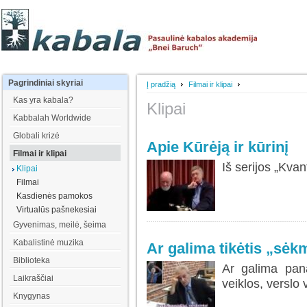
Pagrindiniai
skyriai
Į pradžią
Filmai ir klipai
Kas yra kabala?
Klipai
Kabbalah Worldwide
Globali krizė
Apie Kūrėją ir kūrinį
Filmai ir klipai
Iš serijos „Kvan
Klipai
Filmai
Kasdienės pamokos
Virtualūs pašnekesiai
Gyvenimas, meilė, šeima
Kabalistinė muzika
Ar galima tikėtis „sė
Biblioteka
Ar galima pan
Laikraščiai
veiklos, verslo
Knygynas