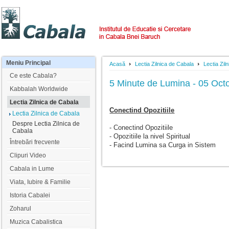
Meniu
Principal
Acasă
Lectia Zilnica de Cabala
Lectia Zil
Ce este Cabala?
5 Minute de Lumina - 05 Oct
Kabbalah Worldwide
Lectia Zilnica de Cabala
Conectind Opozitiile
Lectia Zilnica de Cabala
Despre Lectia Zilnica de
- Conectind Opozitiile
Cabala
- Opozitiile la nivel Spiritual
Întrebări frecvente
- Facind Lumina sa Curga in Sistem
Clipuri Video
Cabala in Lume
Viata, Iubire & Familie
Istoria Cabalei
Zoharul
Muzica Cabalistica