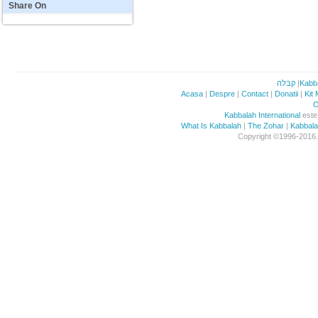
Share
On
קבלה
|
Kabb
Acasa
|
Despre
|
Contact
|
Donatii
|
Kit
O
Kabbalah International
este 
What Is Kabbalah
|
The Zohar
|
Kabbal
Copyright ©1996-2016. 