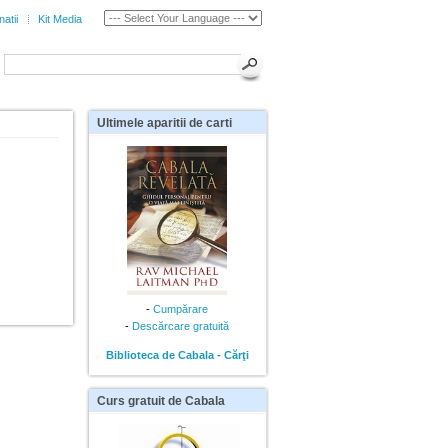
atii
Kit Media
Ultimele
aparitii de carti
-
Cumpărare
-
Descărcare gratuită
Biblioteca de Cabala - Cărţi
Curs
gratuit de Cabala