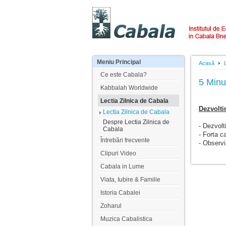
Meniu
Principal
Acasă
Ce este Cabala?
5 Minu
Kabbalah Worldwide
Lectia Zilnica de Cabala
Dezvolti
Lectia Zilnica de Cabala
Despre Lectia Zilnica de
- Dezvolt
Cabala
- Forta c
Întrebări frecvente
- Observ
Clipuri Video
Cabala in Lume
Viata, Iubire & Familie
Istoria Cabalei
Zoharul
Muzica Cabalistica