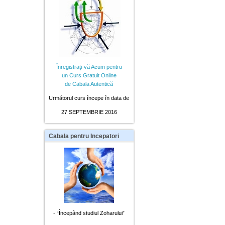
Înregistraţi-vă Acum pentru
un Curs Gratuit Online
de Cabala Autentică
Următorul curs începe în data de
27 SEPTEMBRIE 2016
Cabala
pentru Incepatori
- “Începând studiul Zoharului”